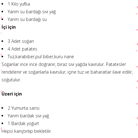
1 Kilo yufka
Yarım su bardağı sıvı yağ
Yarım su bardağı su
İçi için
3 Adet soğan
4 Adet patates
Tuz,karabiber,pul biber,kuru nane
Soğanlar ince ince doğranır, biraz sıvı yağda kavrulur. Patatesler
rendelenir ve soğanlarla kavrulur, içine tuz ve baharatlar ilave edilir,
soğutulur.
Üzeri için
2 Yumurta sarısı
Yarım bardak sıvı yağ
1 Bardak yoğurt
Hepsi karıştırılıp bekletilir.