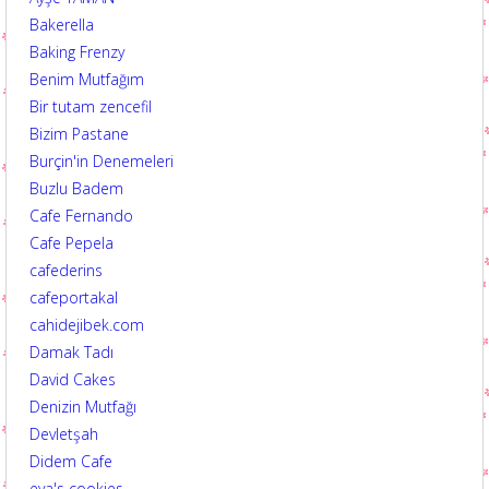
Bakerella
Baking Frenzy
Benim Mutfağım
Bir tutam zencefil
Bizim Pastane
Burçin'in Denemeleri
Buzlu Badem
Cafe Fernando
Cafe Pepela
cafederins
cafeportakal
cahidejibek.com
Damak Tadı
David Cakes
Denizin Mutfağı
Devletşah
Didem Cafe
eya's cookies