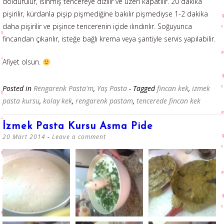
doldurulur, ısınmış tencereye dizilir ve üzeri kapatılır. 20 dakika
pişirilir, kürdanla pişip pişmediğine bakılır pişmediyse 1-2 dakika
daha pişirilir ve pişince tencerenin içide ılındırılır. Soğuyunca
fincandan çıkarılır, isteğe bağlı krema veya şantiyle servis yapılabilir.
Afiyet olsun.
Posted in
Rengarenk Pasta'm
,
Yaş Pasta
- Tagged
fincan kek
,
izmek
pasta kursu
,
kolay kek
,
rengarenk pastam
,
tencerede fincan kek
İzmek Pasta Kursu Asma Pide
20 Mart 2014
Leave a comment