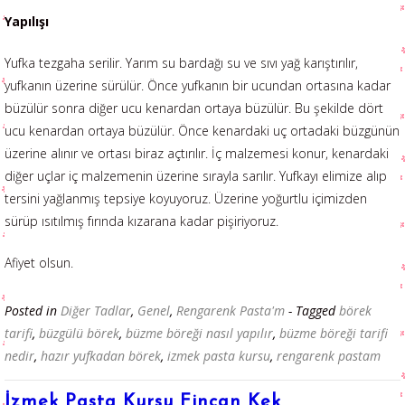
Yapılışı
Yufka tezgaha serilir. Yarım su bardağı su ve sıvı yağ karıştırılır,
yufkanın üzerine sürülür. Önce yufkanın bir ucundan ortasına kadar
büzülür sonra diğer ucu kenardan ortaya büzülür. Bu şekilde dört
ucu kenardan ortaya büzülür. Önce kenardaki uç ortadaki büzgünün
üzerine alınır ve ortası biraz açtırılır. İç malzemesi konur, kenardaki
diğer uçlar iç malzemenin üzerine sırayla sarılır. Yufkayı elimize alıp
tersini yağlanmış tepsiye koyuyoruz. Üzerine yoğurtlu içimizden
sürüp ısıtılmış fırında kızarana kadar pişiriyoruz.
Afiyet olsun.
Posted in
Diğer Tadlar
,
Genel
,
Rengarenk Pasta'm
- Tagged
börek
tarifi
,
büzgülü börek
,
büzme böreği nasıl yapılır
,
büzme böreği tarifi
nedir
,
hazır yufkadan börek
,
izmek pasta kursu
,
rengarenk pastam
İzmek Pasta Kursu Fincan Kek