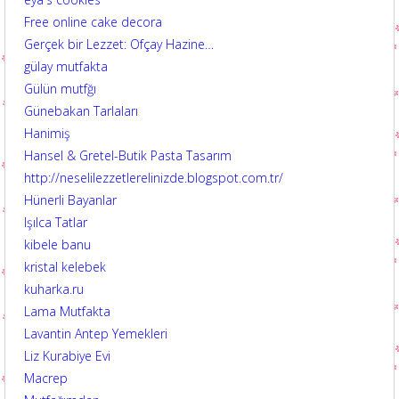
Free online cake decora
Gerçek bir Lezzet: Ofçay Hazine…
gülay mutfakta
Gülün mutfğı
Günebakan Tarlaları
Hanimiş
Hansel & Gretel-Butik Pasta Tasarım
http://neselilezzetlerelinizde.blogspot.com.tr/
Hünerli Bayanlar
Işılca Tatlar
kibele banu
kristal kelebek
kuharka.ru
Lama Mutfakta
Lavantin Antep Yemekleri
Liz Kurabiye Evi
Macrep