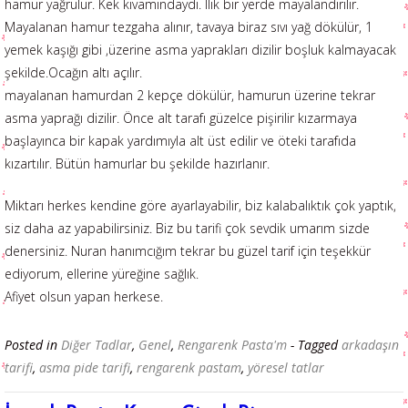
hamur yağrulur. Kek kıvamındaydı. Ilık bir yerde mayalandırılır.
Mayalanan hamur tezgaha alınır, tavaya biraz sıvı yağ dökülür, 1
yemek kaşığı gibi ,üzerine asma yaprakları dizilir boşluk kalmayacak
şekilde.Ocağın altı açılır.
mayalanan hamurdan 2 kepçe dökülür, hamurun üzerine tekrar
asma yaprağı dizilir. Önce alt tarafı güzelce pişirilir kızarmaya
başlayınca bir kapak yardımıyla alt üst edilir ve öteki tarafıda
kızartılır. Bütün hamurlar bu şekilde hazırlanır.
Miktarı herkes kendine göre ayarlayabilir, biz kalabalıktık çok yaptık,
siz daha az yapabilirsiniz. Biz bu tarifi çok sevdik umarım sizde
denersiniz. Nuran hanımcığım tekrar bu güzel tarif için teşekkür
ediyorum, ellerine yüreğine sağlık.
Afiyet olsun yapan herkese.
Posted in
Diğer Tadlar
,
Genel
,
Rengarenk Pasta'm
- Tagged
arkadaşın
tarifi
,
asma pide tarifi
,
rengarenk pastam
,
yöresel tatlar