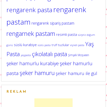
rengarenk
rengarenk pasta
pastam
rengarenk sipariş pastam
rengarnek pastam
resimli pasta
sürpriz doğum
Yaş
süslü kurabiye
tuzlular
truff
günü
süslü pasta
vişneli pasta
Pasta
çikolatalı pasta
Şimşek Mcqueen
yaşpasta
şeker hamurlu kurabiye
şeker hamurlu
şeker hamuru
pasta
şeker hamuru ile gül
REKLAM