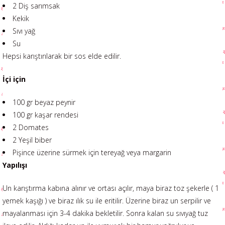
2 Diş sarımsak
Kekik
Sıvı yağ
Su
Hepsi karıştırılarak bir sos elde edilir.
İçi için
100 gr beyaz peynir
100 gr kaşar rendesi
2 Domates
2 Yeşil biber
Pişince üzerine sürmek için tereyağ veya margarin
Yapılışı
Un karıştırma kabına alınır ve ortası açılır, maya biraz toz şekerle ( 1
yemek kaşığı ) ve biraz ılık su ile eritilir. Üzerine biraz un serpilir ve
mayalanması için 3-4 dakika bekletilir. Sonra kalan su sıvıyağ tuz