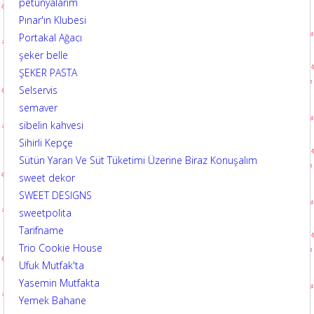
petunyalarım
Pınar'ın Klubesi
Portakal Ağacı
şeker belle
ŞEKER PASTA
Selservis
semaver
sibelin kahvesi
Sihirli Kepçe
Sütün Yararı Ve Süt Tüketimi Üzerine Biraz Konuşalım
sweet dekor
SWEET DESIGNS
sweetpolita
Tarifname
Trio Cookie House
Ufuk Mutfak'ta
Yasemin Mutfakta
Yemek Bahane