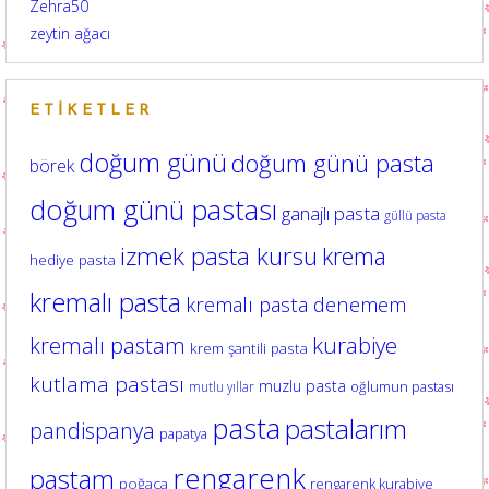
Zehra50
zeytin ağacı
ETIKETLER
doğum günü
doğum günü pasta
börek
doğum günü pastası
ganajlı pasta
güllü pasta
izmek pasta kursu
krema
hediye pasta
kremalı pasta
kremalı pasta denemem
kurabiye
kremalı pastam
krem şantili pasta
kutlama pastası
muzlu pasta
oğlumun pastası
mutlu yıllar
pasta
pastalarım
pandispanya
papatya
rengarenk
pastam
poğaça
rengarenk kurabiye