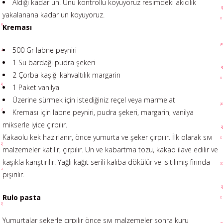
Aldığı kadar un. Unu kontrollü koyuyoruz resimdeki akıcılık
yakalanana kadar un koyuyoruz.
Kreması
500 Gr labne peyniri
1 Su bardağı pudra şekeri
2 Çorba kaşığı kahvaltılık margarin
1 Paket vanilya
Üzerine sürmek için istediğiniz reçel veya marmelat
Kreması için labne peyniri, pudra şekeri, margarin, vanilya
mikserle iyice çırpılır.
Kakaolu kek hazırlanır, önce yumurta ve şeker çırpılır. İlk olarak sıvı
malzemeler katılır, çırpılır. Un ve kabartma tozu, kakao ilave edilir ve
kaşıkla karıştırılır. Yağlı kağıt serili kalıba dökülür ve ısıtılımış fırında
pişirilir.
Rulo pasta
Yumurtalar şekerle çırpılır önce sıvı malzemeler sonra kuru