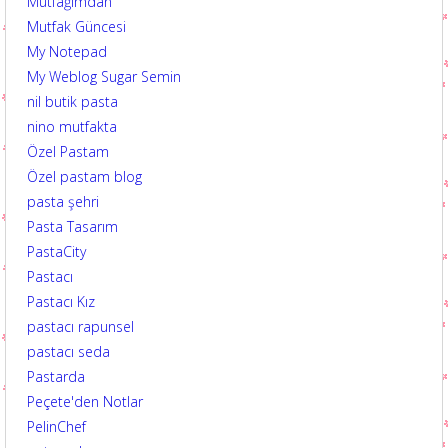
Mutfağımdan
Mutfak Güncesi
My Notepad
My Weblog Sugar Semin
nil butik pasta
nino mutfakta
Özel Pastam
Özel pastam blog
pasta şehri
Pasta Tasarım
PastaCity
Pastacı
Pastacı Kız
pastacı rapunsel
pastacı seda
Pastarda
Peçete'den Notlar
PelinChef