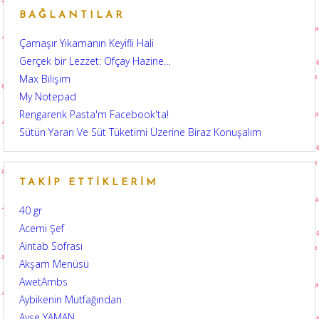
BAĞLANTILAR
Çamaşır Yıkamanın Keyifli Hali
Gerçek bir Lezzet: Ofçay Hazine…
Max Bilişim
My Notepad
Rengarenk Pasta'm Facebook'ta!
Sütün Yararı Ve Süt Tüketimi Üzerine Biraz Konuşalım
TAKIP ETTIKLERIM
40 gr
Acemi Şef
Aintab Sofrası
Akşam Menüsü
AwetAmbs
Aybikenin Mutfağından
Ayşe YAMAN