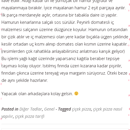
ilave edilir. Aldığı kadar un ile yumuşak bir hamur yoğrulur ve
mayalanmaya bırakılır. İyice mayalanan hamur 2 eşit parçaya ayrılır.
İlk parça merdaneyle açılır, ortasına bir tabakla daire izi yapılır.
Hamurun kenarlarına salçalı sos sürülür. Peynirli domatesli iç
malzemesi salçanın üzerine düzgünce koyulur. Hamurun ortasından
bir çizik atılır ve iç malzemesi olan yere kadar bıçakla üçgen şeklinde
kesilir ortadan uç kısmı alınıp domates olan kısmın üzerine kapatılır.
(resimlerden çok rahatlıkla anlayabilirsiniz anlatması karışık geliyor)
Bu işlemi yağlı kağıt üzerinde yaparsanız kağıtla beraber tepsiye
taşıması kolay oluyor. Isıtılmış fırında üzeri kızarana kadar pişirilir,
fırından çıkınca üzerine tereyağ veya margarin sürüyoruz. Öteki beze
de aynı şekilde hazırlanır.
Yapacak olan arkadaşlara kolay gelsin.
Posted in
Diğer Tadlar
,
Genel
- Tagged
çiçek pizza
,
çiçek pizza nasıl
yapılır
,
çiçek pizza tarifi