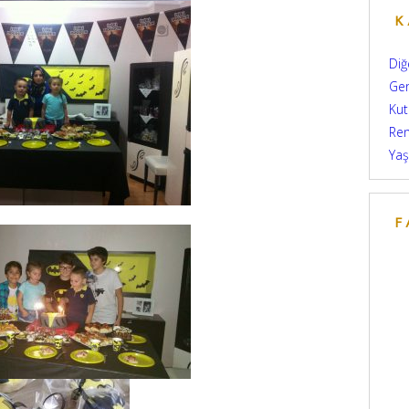
K
Diğ
Ge
Kut
Re
Yaş
F