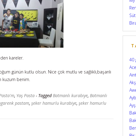
My
Ren
Süt
Bir
T
den kareler.
40 
Ace
 doğum günün kutlu olsun. Nice çok mutlu ve sağlıklı,başarılı
Ain
rum kuzum benim.
Ak
Aw
Pasta'm
,
Yaş Pasta
- Tagged
Batmanlı kurabiye
,
Batmanlı
Ayb
ngarenk pastam
,
şeker hamurlu kurabiye
,
şeker hamurlu
Ay
Bak
Bak
Be
Bir