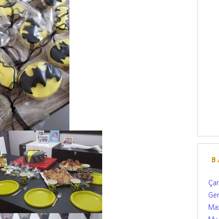
B
Çam
Ger
Max