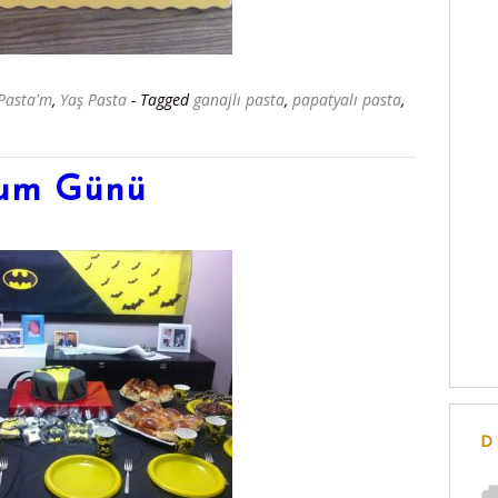
Pasta'm
,
Yaş Pasta
- Tagged
ganajlı pasta
,
papatyalı pasta
,
ğum Günü
D