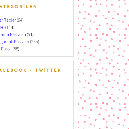
ATEGORILER
er Tadlar
(94)
nel
(114)
lama Pastaları
(51)
ngarenk Pasta'm
(255)
 Pasta
(68)
ACEBOOK – TWITTER