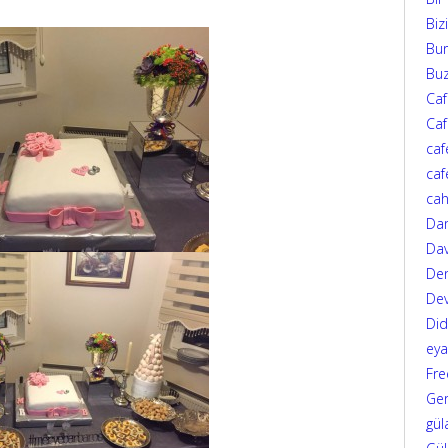
Biz
Bur
Bu
Ca
Caf
caf
caf
cah
Da
Dav
Den
Dev
Di
eya
Fre
Ger
gül