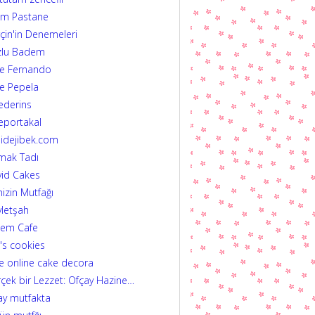
im Pastane
çin'in Denemeleri
zlu Badem
fe Fernando
e Pepela
ederins
eportakal
idejibek.com
mak Tadı
id Cakes
izin Mutfağı
letşah
dem Cafe
's cookies
e online cake decora
çek bir Lezzet: Ofçay Hazine…
ay mutfakta