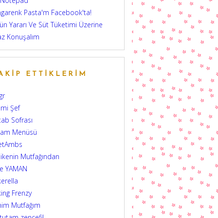
 Notepad
garenk Pasta'm Facebook'ta!
ün Yararı Ve Süt Tüketimi Üzerine
az Konuşalım
AKIP ETTIKLERIM
gr
mi Şef
tab Sofrası
şam Menüsü
etAmbs
ikenin Mutfağından
şe YAMAN
erella
ing Frenzy
nim Mutfağım
 tutam zencefil