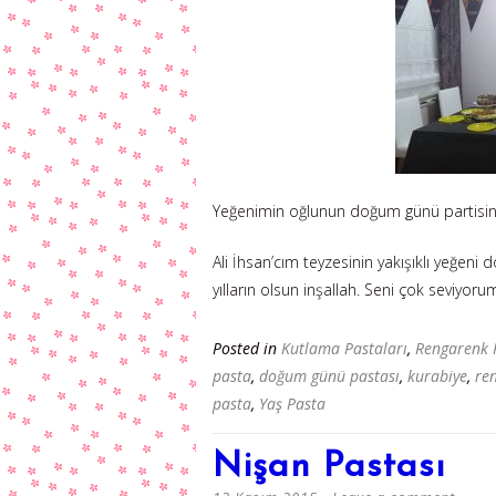
Yeğenimin oğlunun doğum günü partisin
Ali İhsan’cım teyzesinin yakışıklı yeğeni
yılların olsun inşallah. Seni çok seviyo
Posted in
Kutlama Pastaları
,
Rengarenk 
pasta
,
doğum günü pastası
,
kurabiye
,
re
pasta
,
Yaş Pasta
Nişan Pastası