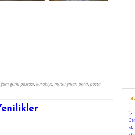
oğum günü pastası
,
kurabiye
,
mutlu yıllar
,
parti
,
pasta
,
B
enilikler
Çam
Ger
Max