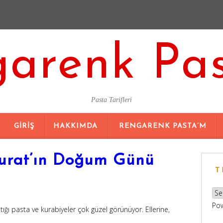
arenk Pa
Pasta Tarifleri
SKIP
GIRIŞ
HAKKIMDA
RENGARENK PASTA’M
TO
CONTENT
Murat’ın Doğum Günü
T
Po
 pasta ve kurabiyeler çok güzel görünüyor. Ellerine,