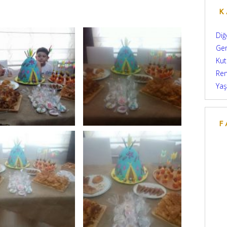
K
Diğ
Ge
Kut
Re
Yaş
F