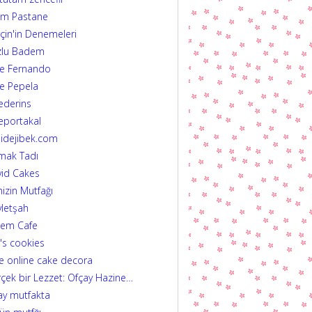
im Pastane
çin'in Denemeleri
zlu Badem
fe Fernando
e Pepela
ederins
eportakal
idejibek.com
mak Tadı
id Cakes
izin Mutfağı
letşah
dem Cafe
's cookies
e online cake decora
çek bir Lezzet: Ofçay Hazine…
ay mutfakta