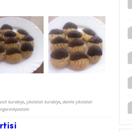
vizli kurabiye
,
çikolatalı kurabiye
,
damla çikolatalı
engarenkpastam
tisi