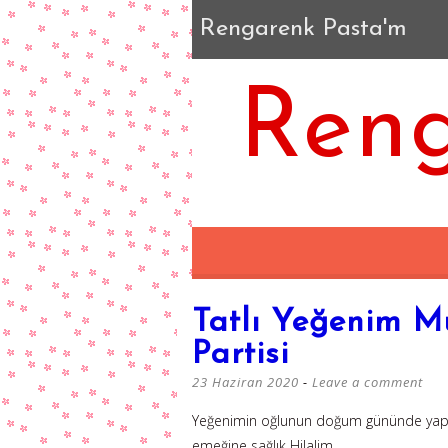
Rengarenk Pasta'm
Reng
Tatlı Yeğenim 
Partisi
23 Haziran 2020
Leave a comment
Yeğenimin oğlunun doğum gününde yaptığı
emeğine sağlık Hilalim.