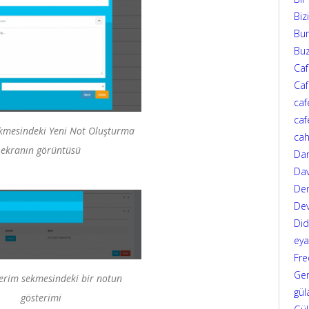
Biz
Bur
Bu
Ca
Caf
caf
caf
kmesindeki Yeni Not Oluşturma
cah
ekranın görüntüsü
Da
Dav
Den
Dev
Di
eya
Fre
Ger
lerim sekmesindeki bir notun
gül
gösterimi