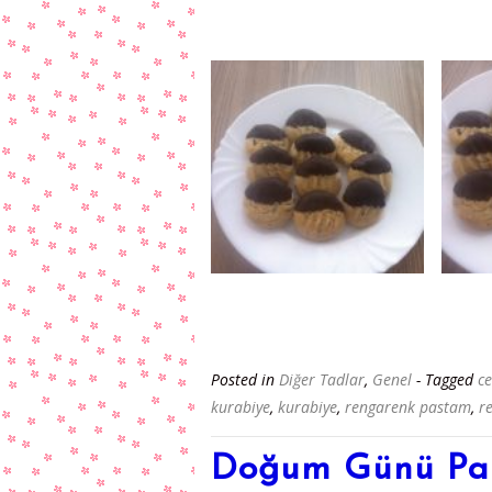
Posted in
Diğer Tadlar
,
Genel
- Tagged
ce
kurabiye
,
kurabiye
,
rengarenk pastam
,
r
Doğum Günü Par