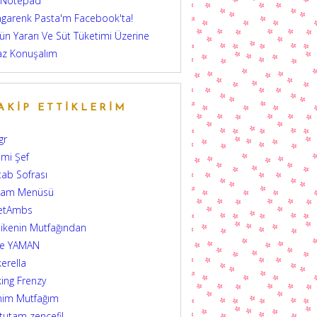
 Notepad
garenk Pasta'm Facebook'ta!
ün Yararı Ve Süt Tüketimi Üzerine
az Konuşalım
AKIP ETTIKLERIM
gr
mi Şef
tab Sofrası
şam Menüsü
etAmbs
ikenin Mutfağından
şe YAMAN
erella
ing Frenzy
nim Mutfağım
 tutam zencefil