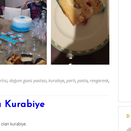
tisi
,
doğum günü pastası
,
kurabiye
,
parti
,
pasta
,
rengarenk
,
lı Kurabiye
D
olan kurabiye.