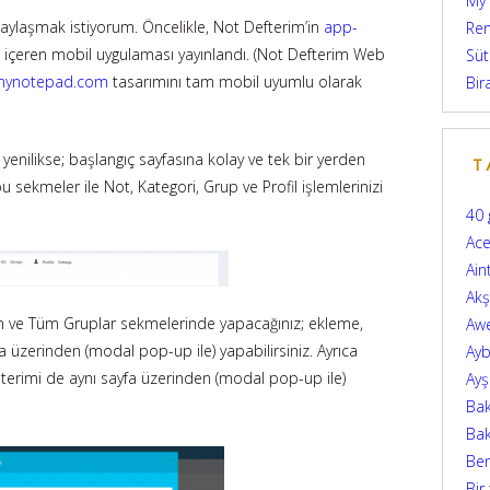
My
 paylaşmak istiyorum. Öncelikle, Not Defterim’in
app-
Ren
 içeren mobil uygulaması yayınlandı. (Not Defterim Web
Süt
mynotepad.com
tasarımını tam mobil uyumlu olarak
Bir
 yenilikse; başlangıç sayfasına kolay ve tek bir yerden
T
u sekmeler ile Not, Kategori, Grup ve Profil işlemlerinizi
40 
Ace
Ain
Ak
m ve Tüm Gruplar sekmelerinde yapacağınız; ekleme,
Aw
a üzerinden (modal pop-up ile) yapabilirsiniz. Ayrıca
Ayb
terimi de aynı sayfa üzerinden (modal pop-up ile)
Ay
Bak
Bak
Be
Bir