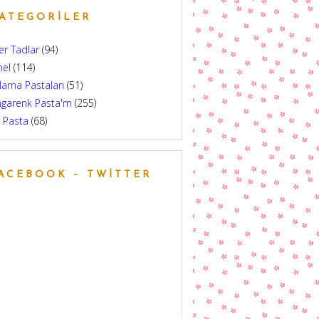
ATEGORILER
er Tadlar
(94)
nel
(114)
lama Pastaları
(51)
ngarenk Pasta'm
(255)
 Pasta
(68)
ACEBOOK – TWITTER