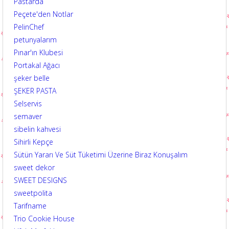
Pastarda
Peçete'den Notlar
PelinChef
petunyalarım
Pınar'ın Klubesi
Portakal Ağacı
şeker belle
ŞEKER PASTA
Selservis
semaver
sibelin kahvesi
Sihirli Kepçe
Sütün Yararı Ve Süt Tüketimi Üzerine Biraz Konuşalım
sweet dekor
SWEET DESIGNS
sweetpolita
Tarifname
Trio Cookie House