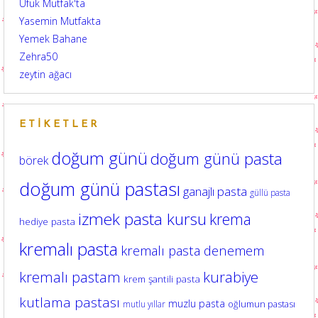
Ufuk Mutfak'ta
Yasemin Mutfakta
Yemek Bahane
Zehra50
zeytin ağacı
ETIKETLER
doğum günü
doğum günü pasta
börek
doğum günü pastası
ganajlı pasta
güllü pasta
izmek pasta kursu
krema
hediye pasta
kremalı pasta
kremalı pasta denemem
kurabiye
kremalı pastam
krem şantili pasta
kutlama pastası
muzlu pasta
oğlumun pastası
mutlu yıllar