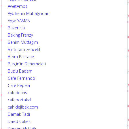
AwetAmbs
Aybikenin Mutfağından
Ayşe YAMAN
Bakerella
Baking Frenzy
Benim Mutfağım
Bir tutam zencefil
Bizim Pastane
Burçin'in Denemeleri
Buzlu Badem
Cafe Fernando
Cafe Pepela
cafederins
cafeportakal
cahidejibek.com
Damak Tadı
David Cakes
Denizin Mutfağı