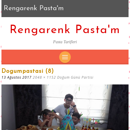
Rengarenk Pasta'm
Rengarenk Pasta'm
Pasta Tarifleri
SKIP
Dogumpastasi (8)
TO
13 Ağustos 2017
2048 × 1152
Doğum Günü Partisi
CONTENT