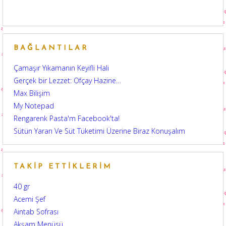
BAĞLANTILAR
Çamaşır Yıkamanın Keyifli Hali
Gerçek bir Lezzet: Ofçay Hazine…
Max Bilişim
My Notepad
Rengarenk Pasta'm Facebook'ta!
Sütün Yararı Ve Süt Tüketimi Üzerine Biraz Konuşalım
TAKIP ETTIKLERIM
40 gr
Acemi Şef
Aintab Sofrası
Akşam Menüsü