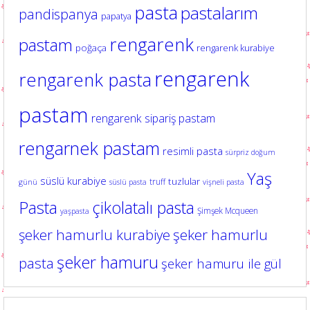
pasta
pastalarım
pandispanya
papatya
rengarenk
pastam
poğaça
rengarenk kurabiye
rengarenk
rengarenk pasta
pastam
rengarenk sipariş pastam
rengarnek pastam
resimli pasta
sürpriz doğum
Yaş
süslü kurabiye
tuzlular
truff
günü
süslü pasta
vişneli pasta
Pasta
çikolatalı pasta
Şimşek Mcqueen
yaşpasta
şeker hamurlu kurabiye
şeker hamurlu
şeker hamuru
pasta
şeker hamuru ile gül