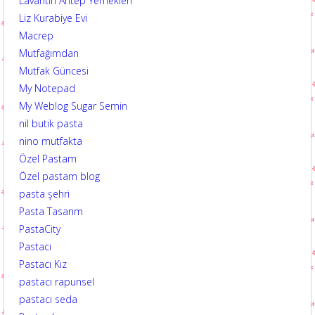
Lavantin Antep Yemekleri
Liz Kurabiye Evi
Macrep
Mutfağımdan
Mutfak Güncesi
My Notepad
My Weblog Sugar Semin
nil butik pasta
nino mutfakta
Özel Pastam
Özel pastam blog
pasta şehri
Pasta Tasarım
PastaCity
Pastacı
Pastacı Kız
pastacı rapunsel
pastacı seda