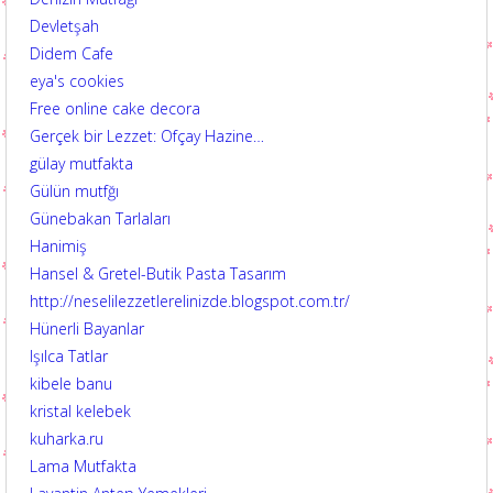
Devletşah
Didem Cafe
eya's cookies
Free online cake decora
Gerçek bir Lezzet: Ofçay Hazine…
gülay mutfakta
Gülün mutfğı
Günebakan Tarlaları
Hanimiş
Hansel & Gretel-Butik Pasta Tasarım
http://neselilezzetlerelinizde.blogspot.com.tr/
Hünerli Bayanlar
Işılca Tatlar
kibele banu
kristal kelebek
kuharka.ru
Lama Mutfakta