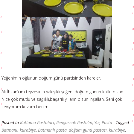
Yeğenimin oğlunun doğum günü partisinden kareler.
Ali İhsan’cım teyzesinin yakışıklı yeğeni doğum günün kutlu olsun.
Nice çok mutlu ve sağlıklı,başarılı yılların olsun inşallah. Seni çok
seviyorum kuzum benim.
Posted in
Kutlama Pastaları
,
Rengarenk Pasta'm
,
Yaş Pasta
- Tagged
Batmanlı kurabiye
,
Batmanlı pasta
,
doğum günü pastası
,
kurabiye
,