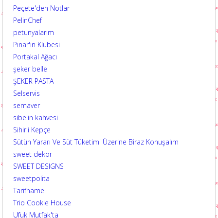
Peçete'den Notlar
PelinChef
petunyalarım
Pınar'ın Klubesi
Portakal Ağacı
şeker belle
ŞEKER PASTA
Selservis
semaver
sibelin kahvesi
Sihirli Kepçe
Sütün Yararı Ve Süt Tüketimi Üzerine Biraz Konuşalım
sweet dekor
SWEET DESIGNS
sweetpolita
Tarifname
Trio Cookie House
Ufuk Mutfak'ta