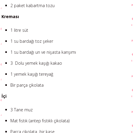
2 paket kabartma tozu
Kreması
1 litre süt
1 su bardağı toz şeker
1 su bardağı un ve nişasta karışımı
3 Dolu yemek kaşığı kakao
1 yemek kaşığı tereyağ
Bir parça çikolata
İçi
3 Tane muz
Mat fıstık (antep fıstıklı çikolata)
Parça çikolata bir kase