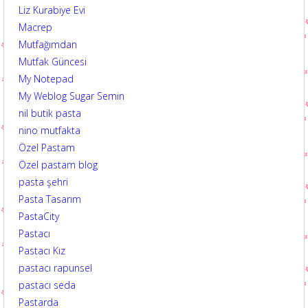
Liz Kurabiye Evi
Macrep
Mutfağımdan
Mutfak Güncesi
My Notepad
My Weblog Sugar Semin
nil butik pasta
nino mutfakta
Özel Pastam
Özel pastam blog
pasta şehri
Pasta Tasarım
PastaCity
Pastacı
Pastacı Kız
pastacı rapunsel
pastacı seda
Pastarda