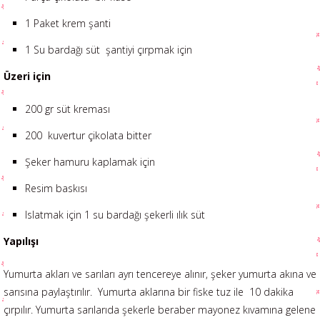
1 Paket krem şanti
1 Su bardağı süt şantiyi çırpmak için
Üzeri için
200 gr süt kreması
200 kuvertur çikolata bitter
Şeker hamuru kaplamak için
Resim baskısı
Islatmak için 1 su bardağı şekerli ılık süt
Yapılışı
Yumurta akları ve sarıları ayrı tencereye alınır, şeker yumurta akına ve
sarısına paylaştırılır. Yumurta aklarına bir fiske tuz ile 10 dakika
çırpılır. Yumurta sarılarıda şekerle beraber mayonez kıvamına gelene