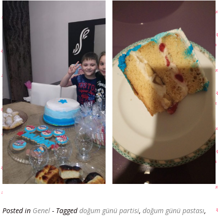
Posted in
Genel
- Tagged
doğum günü partisi
,
doğum günü pastası
,