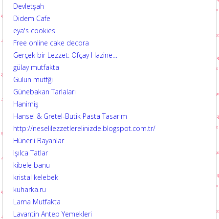
Devletşah
Didem Cafe
eya's cookies
Free online cake decora
Gerçek bir Lezzet: Ofçay Hazine…
gülay mutfakta
Gülün mutfğı
Günebakan Tarlaları
Hanimiş
Hansel & Gretel-Butik Pasta Tasarım
http://neselilezzetlerelinizde.blogspot.com.tr/
Hünerli Bayanlar
Işılca Tatlar
kibele banu
kristal kelebek
kuharka.ru
Lama Mutfakta
Lavantin Antep Yemekleri