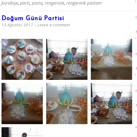
kurabiye
,
parti
,
pasta
,
rengarenk
,
rengarenk pastam
Doğum Günü Partisi
13 Ağustos 2017
Leave a comment