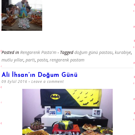
Posted in
Rengarenk Pasta'm
- Tagged
doğum günü pastası
,
kurabiye
,
mutlu yıllar
,
parti
,
pasta
,
rengarenk pastam
Ali İhsan’ın Doğum Günü
09 Eylül 2016
Leave a comment