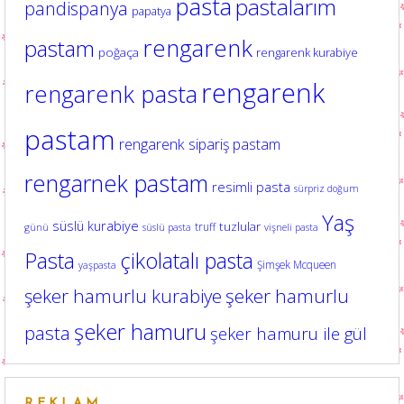
pasta
pastalarım
pandispanya
papatya
rengarenk
pastam
poğaça
rengarenk kurabiye
rengarenk
rengarenk pasta
pastam
rengarenk sipariş pastam
rengarnek pastam
resimli pasta
sürpriz doğum
Yaş
süslü kurabiye
tuzlular
truff
günü
süslü pasta
vişneli pasta
Pasta
çikolatalı pasta
Şimşek Mcqueen
yaşpasta
şeker hamurlu kurabiye
şeker hamurlu
şeker hamuru
pasta
şeker hamuru ile gül
REKLAM