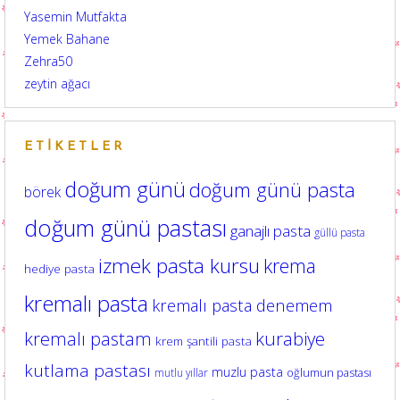
Yasemin Mutfakta
Yemek Bahane
Zehra50
zeytin ağacı
ETIKETLER
doğum günü
doğum günü pasta
börek
doğum günü pastası
ganajlı pasta
güllü pasta
izmek pasta kursu
krema
hediye pasta
kremalı pasta
kremalı pasta denemem
kurabiye
kremalı pastam
krem şantili pasta
kutlama pastası
muzlu pasta
oğlumun pastası
mutlu yıllar