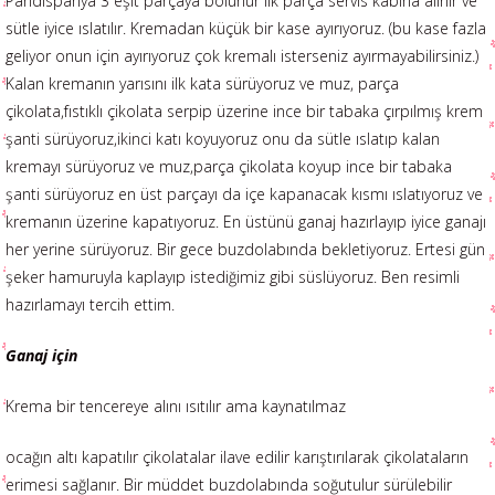
Pandispanya 3 eşit parçaya bölünür ilk parça servis kabına alınır ve
sütle iyice ıslatılır. Kremadan küçük bir kase ayırıyoruz. (bu kase fazla
geliyor onun için ayırıyoruz çok kremalı isterseniz ayırmayabilirsiniz.)
Kalan kremanın yarısını ilk kata sürüyoruz ve muz, parça
çikolata,fıstıklı çikolata serpip üzerine ince bir tabaka çırpılmış krem
şanti sürüyoruz,ikinci katı koyuyoruz onu da sütle ıslatıp kalan
kremayı sürüyoruz ve muz,parça çikolata koyup ince bir tabaka
şanti sürüyoruz en üst parçayı da içe kapanacak kısmı ıslatıyoruz ve
kremanın üzerine kapatıyoruz. En üstünü ganaj hazırlayıp iyice ganajı
her yerine sürüyoruz. Bir gece buzdolabında bekletiyoruz. Ertesi gün
şeker hamuruyla kaplayıp istediğimiz gibi süslüyoruz. Ben resimli
hazırlamayı tercih ettim.
Ganaj için
Krema bir tencereye alını ısıtılır ama kaynatılmaz
ocağın altı kapatılır çikolatalar ilave edilir karıştırılarak çikolataların
erimesi sağlanır. Bir müddet buzdolabında soğutulur sürülebilir