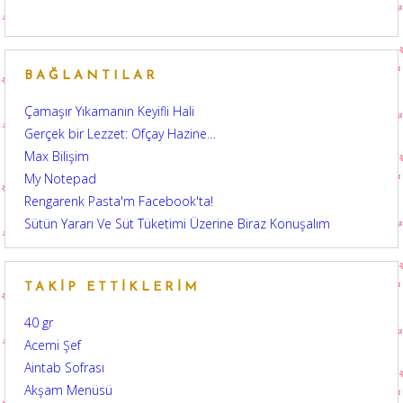
BAĞLANTILAR
Çamaşır Yıkamanın Keyifli Hali
Gerçek bir Lezzet: Ofçay Hazine…
Max Bilişim
My Notepad
Rengarenk Pasta'm Facebook'ta!
Sütün Yararı Ve Süt Tüketimi Üzerine Biraz Konuşalım
TAKIP ETTIKLERIM
40 gr
Acemi Şef
Aintab Sofrası
Akşam Menüsü