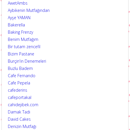
AwetAmbs
Aybikenin Mutfağından
Ayşe YAMAN
Bakerella
Baking Frenzy
Benim Mutfağım
Bir tutam zencefil
Bizim Pastane
Burçin'in Denemeleri
Buzlu Badem
Cafe Fernando
Cafe Pepela
cafederins
cafeportakal
cahidejibek.com
Damak Tadı
David Cakes
Denizin Mutfağı