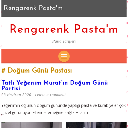
Rengarenk Pasta'm
Rengarenk Pasta'm
Pasta Tarifleri
SKIP
Doğum Günü Pastası
TO
CONTENT
Tatlı Yeğenim Murat’ın Doğum Günü
Partisi
23 Haziran 2020
Leave a comment
Yeğenimin oğlunun doğum gününde yaptığı pasta ve kurabiyeler çok
güzel görünüyor. Ellerine, emeğine sağlık Hilalim.