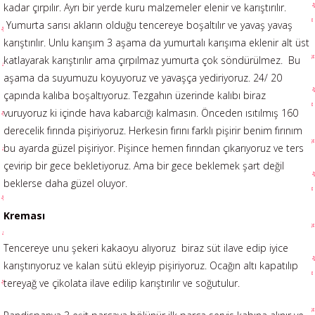
kadar çırpılır. Ayrı bir yerde kuru malzemeler elenir ve karıştırılır.
Yumurta sarısı akların olduğu tencereye boşaltılır ve yavaş yavaş
karıştırılır. Unlu karışım 3 aşama da yumurtalı karışıma eklenir alt üst
katlayarak karıştırılır ama çırpılmaz yumurta çok söndürülmez. Bu
aşama da suyumuzu koyuyoruz ve yavaşça yediriyoruz. 24/ 20
çapında kalıba boşaltıyoruz. Tezgahın üzerinde kalıbı biraz
vuruyoruz ki içinde hava kabarcığı kalmasın. Önceden ısıtılmış 160
derecelik fırında pişiriyoruz. Herkesin fırını farklı pişirir benim fırınım
bu ayarda güzel pişiriyor. Pişince hemen fırından çıkarıyoruz ve ters
çevirip bir gece bekletiyoruz. Ama bir gece beklemek şart değil
beklerse daha güzel oluyor.
Kreması
Tencereye unu şekeri kakaoyu alıyoruz biraz süt ilave edip iyice
karıştırıyoruz ve kalan sütü ekleyip pişiriyoruz. Ocağın altı kapatılıp
tereyağ ve çikolata ilave edilip karıştırılır ve soğutulur.