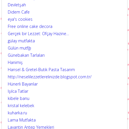
Devletşah
Didem Cafe
eya's cookies
Free online cake decora
Gerçek bir Lezzet: Ofçay Hazine…
gülay mutfakta
Gülün mutfğı
Günebakan Tarlaları
Hanimiş
Hansel & Gretel-Butik Pasta Tasarım
http://neselilezzetlerelinizde.blogspot.com.tr/
Hünerli Bayanlar
Işılca Tatlar
kibele banu
kristal kelebek
kuharka.ru
Lama Mutfakta
Lavantin Antep Yemekleri