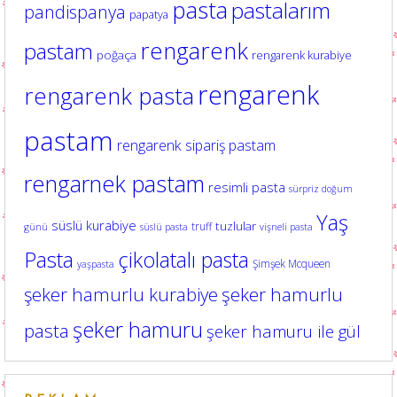
pasta
pastalarım
pandispanya
papatya
rengarenk
pastam
poğaça
rengarenk kurabiye
rengarenk
rengarenk pasta
pastam
rengarenk sipariş pastam
rengarnek pastam
resimli pasta
sürpriz doğum
Yaş
süslü kurabiye
tuzlular
truff
günü
süslü pasta
vişneli pasta
Pasta
çikolatalı pasta
Şimşek Mcqueen
yaşpasta
şeker hamurlu kurabiye
şeker hamurlu
şeker hamuru
pasta
şeker hamuru ile gül