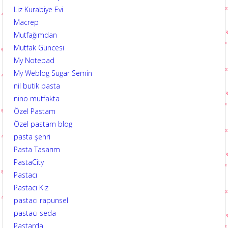
Liz Kurabiye Evi
Macrep
Mutfağımdan
Mutfak Güncesi
My Notepad
My Weblog Sugar Semin
nil butik pasta
nino mutfakta
Özel Pastam
Özel pastam blog
pasta şehri
Pasta Tasarım
PastaCity
Pastacı
Pastacı Kız
pastacı rapunsel
pastacı seda
Pastarda