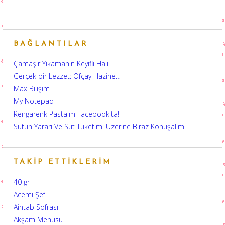
BAĞLANTILAR
Çamaşır Yıkamanın Keyifli Hali
Gerçek bir Lezzet: Ofçay Hazine…
Max Bilişim
My Notepad
Rengarenk Pasta'm Facebook'ta!
Sütün Yararı Ve Süt Tüketimi Üzerine Biraz Konuşalım
TAKIP ETTIKLERIM
40 gr
Acemi Şef
Aintab Sofrası
Akşam Menüsü