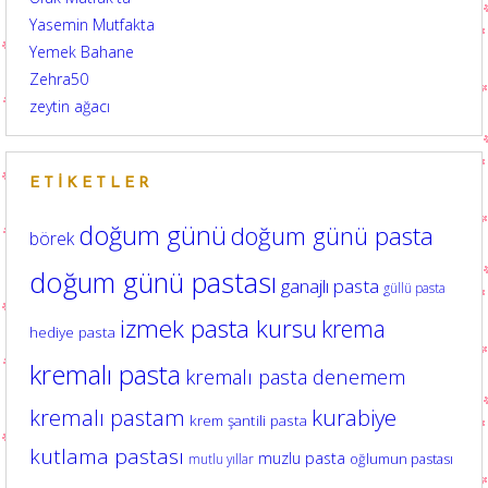
Yasemin Mutfakta
Yemek Bahane
Zehra50
zeytin ağacı
ETIKETLER
doğum günü
doğum günü pasta
börek
doğum günü pastası
ganajlı pasta
güllü pasta
izmek pasta kursu
krema
hediye pasta
kremalı pasta
kremalı pasta denemem
kurabiye
kremalı pastam
krem şantili pasta
kutlama pastası
muzlu pasta
oğlumun pastası
mutlu yıllar