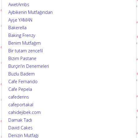
AwetAmbs
Aybikenin Mutfağından
Ayşe YAMAN
Bakerella
Baking Frenzy
Benim Mutfağım
Bir tutam zencefil
Bizim Pastane
Burçin'in Denemeleri
Buzlu Badem
Cafe Fernando
Cafe Pepela
cafederins
cafeportakal
cahidejibek.com
Damak Tadı
David Cakes
Denizin Mutfağı