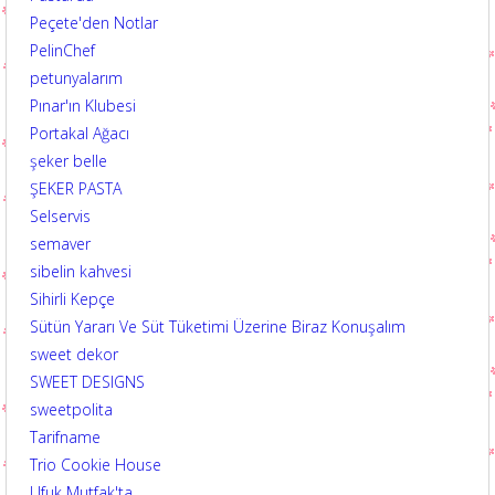
Peçete'den Notlar
PelinChef
petunyalarım
Pınar'ın Klubesi
Portakal Ağacı
şeker belle
ŞEKER PASTA
Selservis
semaver
sibelin kahvesi
Sihirli Kepçe
Sütün Yararı Ve Süt Tüketimi Üzerine Biraz Konuşalım
sweet dekor
SWEET DESIGNS
sweetpolita
Tarifname
Trio Cookie House
Ufuk Mutfak'ta