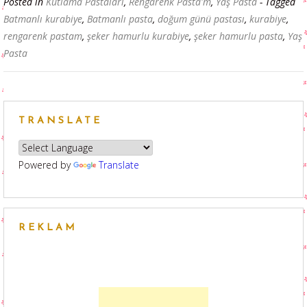
Posted in
Kutlama Pastaları
,
Rengarenk Pasta'm
,
Yaş Pasta
- Tagged
Batmanlı kurabiye
,
Batmanlı pasta
,
doğum günü pastası
,
kurabiye
,
rengarenk pastam
,
şeker hamurlu kurabiye
,
şeker hamurlu pasta
,
Yaş
Pasta
TRANSLATE
Powered by
Translate
REKLAM