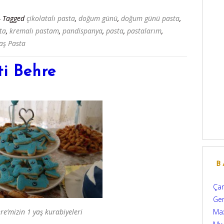
- Tagged
çikolatalı pasta
,
doğum günü
,
doğum günü pasta
,
ta
,
kremalı pastam
,
pandispanya
,
pasta
,
pastalarım
,
aş Pasta
ti Behre
B
Çam
Ger
hre’mizin 1 yaş kurabiyeleri
Max