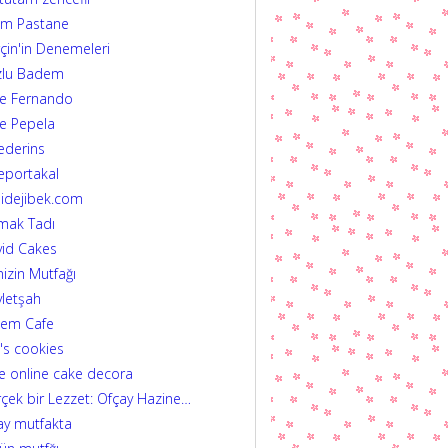
im Pastane
çin'in Denemeleri
zlu Badem
fe Fernando
e Pepela
ederins
eportakal
idejibek.com
mak Tadı
id Cakes
izin Mutfağı
letşah
dem Cafe
's cookies
e online cake decora
çek bir Lezzet: Ofçay Hazine…
ay mutfakta