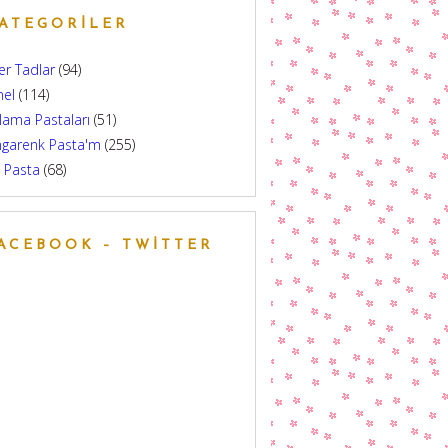
ATEGORILER
er Tadlar
(94)
nel
(114)
lama Pastaları
(51)
ngarenk Pasta'm
(255)
 Pasta
(68)
ACEBOOK – TWITTER