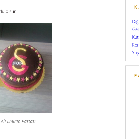
K
lu olsun.
Diğ
Ge
Kut
Re
Yaş
F
Ali Emir’in Pastası