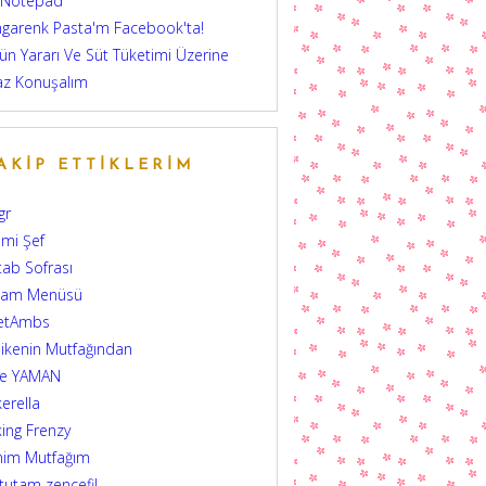
 Notepad
garenk Pasta'm Facebook'ta!
ün Yararı Ve Süt Tüketimi Üzerine
az Konuşalım
AKIP ETTIKLERIM
gr
mi Şef
tab Sofrası
şam Menüsü
etAmbs
ikenin Mutfağından
şe YAMAN
erella
ing Frenzy
nim Mutfağım
 tutam zencefil