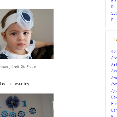
My
Ren
Süt
Bir
T
40 
Ace
Ain
eller güzeli Siti Behre
Ak
Aw
ardan korsun inş.
Ayb
Ay
Bak
Bak
Be
Bir