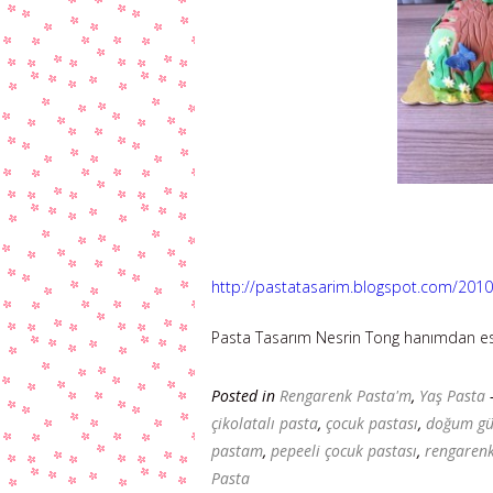
http://pastatasarim.blogspot.com/2010
Pasta Tasarım Nesrin Tong hanımdan esi
Posted in
Rengarenk Pasta'm
,
Yaş Pasta
çikolatalı pasta
,
çocuk pastası
,
doğum gü
pastam
,
pepeeli çocuk pastası
,
rengaren
Pasta