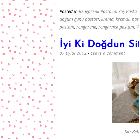
Posted in
Rengarenk Pasta'm
,
Yaş Pasta
doğum günü pastası
,
krema
,
kremalı pas
pastam
,
rengarenk
,
rengarnek pastam
,
Y
İyi Ki Doğdun Si
07 Eylül 2012
Leave a comment
Siti Be