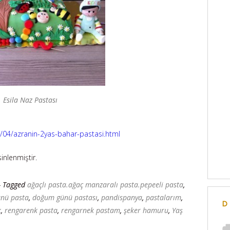
Esila Naz Pastası
/04/azranin-2yas-bahar-pastasi.html
nlenmiştir.
- Tagged
ağaçlı pasta.ağaç manzaralı pasta.pepeeli pasta
,
nü pasta
,
doğum günü pastası
,
pandispanya
,
pastalarım
,
D
k
,
rengarenk pasta
,
rengarnek pastam
,
şeker hamuru
,
Yaş