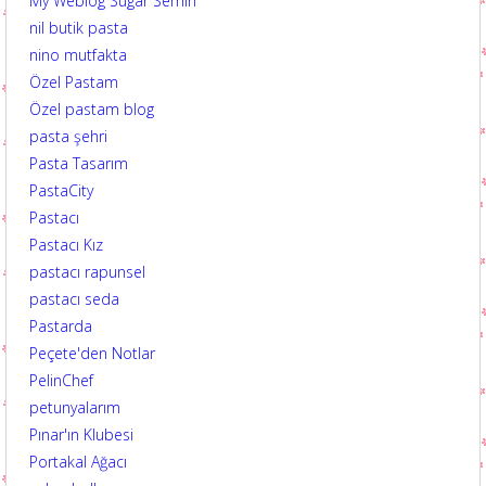
My Weblog Sugar Semin
nil butik pasta
nino mutfakta
Özel Pastam
Özel pastam blog
pasta şehri
Pasta Tasarım
PastaCity
Pastacı
Pastacı Kız
pastacı rapunsel
pastacı seda
Pastarda
Peçete'den Notlar
PelinChef
petunyalarım
Pınar'ın Klubesi
Portakal Ağacı