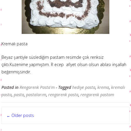
Kremalı pasta
Beyaz şantiyle süslediğim pastam resimde çok renksiz
çıktı.Kuzenime yapmıştım. R ecep afiyet olsun olsun ablası inşallah
beğenmişsindir.
Posted in
Rengarenk Pasta'm
- Tagged
hediye pasta
,
krema
,
kremalı
pasta
,
pasta
,
pastalarım
,
rengarenk pasta
,
rengarenk pastam
Posts
Older posts
←