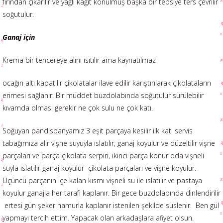
fırından çıkarılır ve yağlı kağıt konulmuş başka bir tepsiye ters çevrilir
soğutulur.
Ganaj için
Krema bir tencereye alını ısıtılır ama kaynatılmaz
ocağın altı kapatılır çikolatalar ilave edilir karıştırılarak çikolataların
erimesi sağlanır. Bir müddet buzdolabında soğutulur sürülebilir
kıvamda olması gerekir ne çok sulu ne çok katı.
Soğuyan pandispanyamız 3 eşit parçaya kesilir ilk katı servis
tabağımıza alır vişne suyuyla ıslatılır, ganaj koyulur ve düzeltilir vişne
parçaları ve parça çikolata serpiri, ikinci parça konur oda vişneli
suyla ıslatılır ganaj koyulur çikolata parçaları ve vişne koyulur.
Üçüncü parçanın içe kalan kısmı vişneli su ile ıslatılır ve pastaya
koyulur ganajla her tarafı kaplanır. Bir gece buzdolabında dinlendirilir
ertesi gün şeker hamurla kaplanır istenilen şekilde süslenir. Ben gül
yapmayı tercih ettim. Yapacak olan arkadaşlara afiyet olsun.