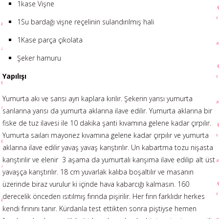
1kase Vişne
1Su bardağı vişne reçelinin sulandırılmış hali
1Kase parça çikolata
Şeker hamuru
Yapılışı
Yumurta akı ve sarısı ayrı kaplara kırılır. Şekerin yarısı yumurta
sarılarına yarısı da yumurta aklarına ilave edilir. Yumurta aklarına bir
fiske de tuz ilavesi ile 10 dakika şanti kıvamına gelene kadar çırpılır.
Yumurta saıları mayonez kıvamına gelene kadar çırpılır ve yumurta
aklarına ilave edilir yavaş yavaş karıştırılır. Un kabartma tozu nişasta
karıştırılır ve elenir 3 aşama da yumurtalı karışıma ilave edilip alt üst
yavaşça karıştırılır. 18 cm yuvarlak kalıba boşaltılır ve masanın
üzerinde biraz vurulur ki içinde hava kabarcığı kalmasın. 160
derecelik önceden ısıtılmış fırında pişirilir. Her fırın farklıdır herkes
kendi fırınını tanır. Kürdanla test ettikten sonra piştiyse hemen