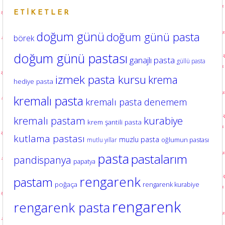
ETIKETLER
doğum günü
doğum günü pasta
börek
doğum günü pastası
ganajlı pasta
güllü pasta
izmek pasta kursu
krema
hediye pasta
kremalı pasta
kremalı pasta denemem
kurabiye
kremalı pastam
krem şantili pasta
kutlama pastası
muzlu pasta
oğlumun pastası
mutlu yıllar
pasta
pastalarım
pandispanya
papatya
rengarenk
pastam
poğaça
rengarenk kurabiye
rengarenk
rengarenk pasta