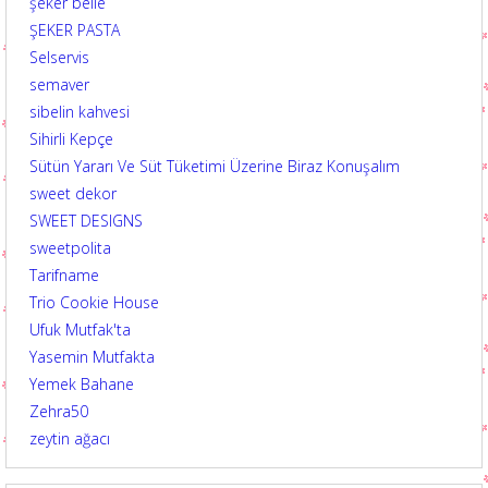
şeker belle
ŞEKER PASTA
Selservis
semaver
sibelin kahvesi
Sihirli Kepçe
Sütün Yararı Ve Süt Tüketimi Üzerine Biraz Konuşalım
sweet dekor
SWEET DESIGNS
sweetpolita
Tarifname
Trio Cookie House
Ufuk Mutfak'ta
Yasemin Mutfakta
Yemek Bahane
Zehra50
zeytin ağacı