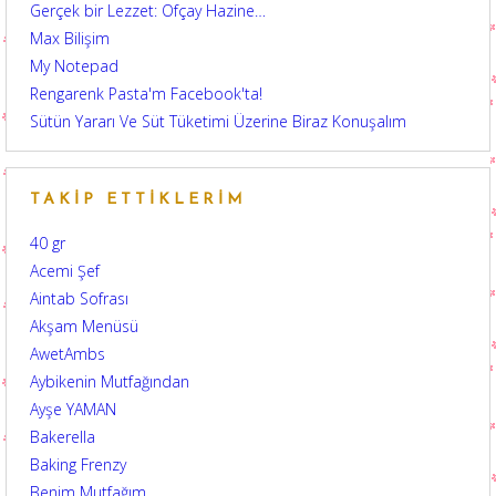
Gerçek bir Lezzet: Ofçay Hazine…
Max Bilişim
My Notepad
Rengarenk Pasta'm Facebook'ta!
Sütün Yararı Ve Süt Tüketimi Üzerine Biraz Konuşalım
TAKIP ETTIKLERIM
40 gr
Acemi Şef
Aintab Sofrası
Akşam Menüsü
AwetAmbs
Aybikenin Mutfağından
Ayşe YAMAN
Bakerella
Baking Frenzy
Benim Mutfağım