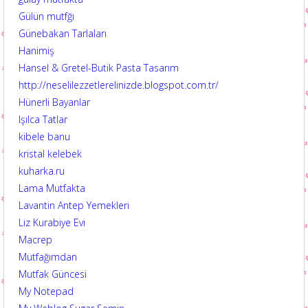
Gülün mutfğı
Günebakan Tarlaları
Hanimiş
Hansel & Gretel-Butik Pasta Tasarım
http://neselilezzetlerelinizde.blogspot.com.tr/
Hünerli Bayanlar
Işılca Tatlar
kibele banu
kristal kelebek
kuharka.ru
Lama Mutfakta
Lavantin Antep Yemekleri
Liz Kurabiye Evi
Macrep
Mutfağımdan
Mutfak Güncesi
My Notepad