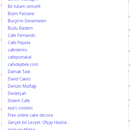
Bir tutam zencefil
Bizim Pastane
Burçin'in Denemeleri
Buzlu Badem
Cafe Fernando
Cafe Pepela
cafederins
cafeportakal
cahidejibek.com
Damak Tadı
David Cakes
Denizin Mutfağı
Devletşah
Didem Cafe
eya's cookies
Free online cake decora
Gerçek bir Lezzet: Ofçay Hazine…
gülay mutfakta