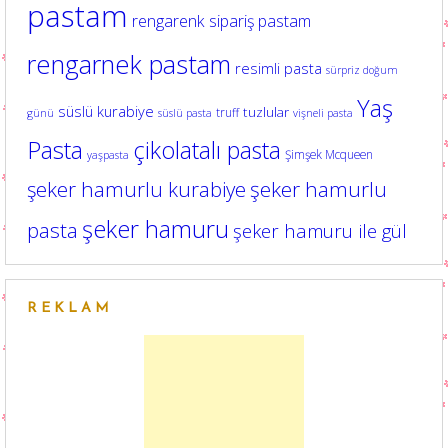
pastam
rengarenk sipariş pastam
rengarnek pastam
resimli pasta
sürpriz doğum
Yaş
süslü kurabiye
tuzlular
truff
günü
süslü pasta
vişneli pasta
Pasta
çikolatalı pasta
Şimşek Mcqueen
yaşpasta
şeker hamurlu kurabiye
şeker hamurlu
şeker hamuru
pasta
şeker hamuru ile gül
REKLAM