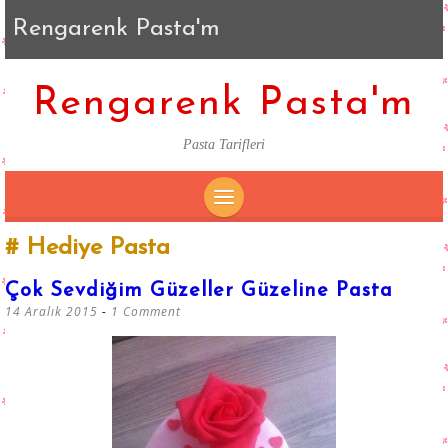
Rengarenk Pasta'm
Rengarenk Pasta'm
Pasta Tarifleri
SKIP
Hediye Pasta
TO
CONTENT
Çok Sevdiğim Güzeller Güzeline Pasta
14 Aralık 2015
1 Comment