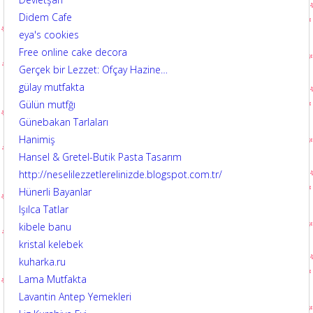
Didem Cafe
eya's cookies
Free online cake decora
Gerçek bir Lezzet: Ofçay Hazine…
gülay mutfakta
Gülün mutfğı
Günebakan Tarlaları
Hanimiş
Hansel & Gretel-Butik Pasta Tasarım
http://neselilezzetlerelinizde.blogspot.com.tr/
Hünerli Bayanlar
Işılca Tatlar
kibele banu
kristal kelebek
kuharka.ru
Lama Mutfakta
Lavantin Antep Yemekleri