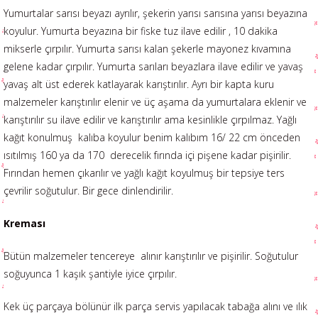
Yumurtalar sarısı beyazı ayrılır, şekerin yarısı sarısına yarısı beyazına
koyulur. Yumurta beyazına bir fiske tuz ilave edilir , 10 dakika
mikserle çırpılır. Yumurta sarısı kalan şekerle mayonez kıvamına
gelene kadar çırpılır. Yumurta sarıları beyazlara ilave edilir ve yavaş
yavaş alt üst ederek katlayarak karıştırılır. Ayrı bir kapta kuru
malzemeler karıştırılır elenir ve üç aşama da yumurtalara eklenir ve
karıştırılır su ilave edilir ve karıştırılır ama kesinlikle çırpılmaz. Yağlı
kağıt konulmuş kalıba koyulur benim kalıbım 16/ 22 cm önceden
ısıtılmış 160 ya da 170 derecelik fırında içi pişene kadar pişirilir.
Fırından hemen çıkarılır ve yağlı kağıt koyulmuş bir tepsiye ters
çevrilir soğutulur. Bir gece dinlendirilir.
Kreması
Bütün malzemeler tencereye alınır karıştırılır ve pişirilir. Soğutulur
soğuyunca 1 kaşık şantiyle iyice çırpılır.
Kek üç parçaya bölünür ilk parça servis yapılacak tabağa alını ve ılık