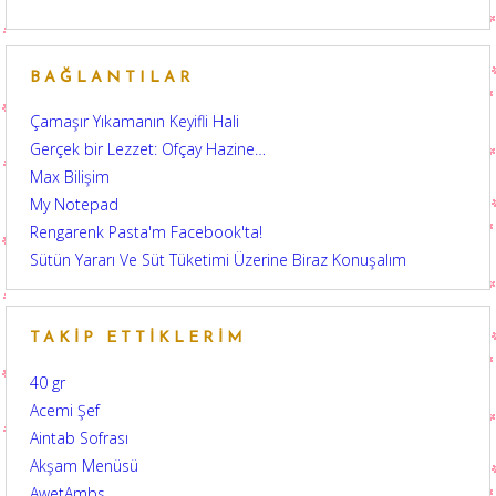
BAĞLANTILAR
Çamaşır Yıkamanın Keyifli Hali
Gerçek bir Lezzet: Ofçay Hazine…
Max Bilişim
My Notepad
Rengarenk Pasta'm Facebook'ta!
Sütün Yararı Ve Süt Tüketimi Üzerine Biraz Konuşalım
TAKIP ETTIKLERIM
40 gr
Acemi Şef
Aintab Sofrası
Akşam Menüsü
AwetAmbs