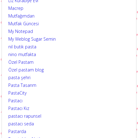
Liz Kurabiye Evi
Macrep
Mutfağımdan
Mutfak Güncesi
My Notepad
My Weblog Sugar Semin
nil butik pasta
nino mutfakta
Özel Pastam
Özel pastam blog
pasta şehri
Pasta Tasarım
PastaCity
Pastacı
Pastacı Kız
pastacı rapunsel
pastacı seda
Pastarda