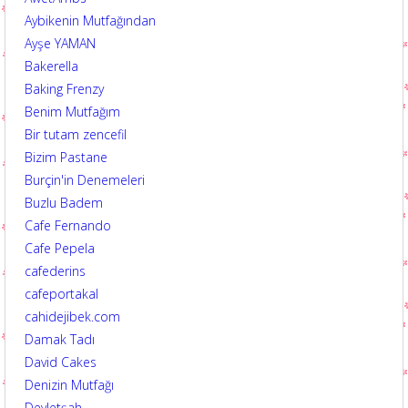
Aybikenin Mutfağından
Ayşe YAMAN
Bakerella
Baking Frenzy
Benim Mutfağım
Bir tutam zencefil
Bizim Pastane
Burçin'in Denemeleri
Buzlu Badem
Cafe Fernando
Cafe Pepela
cafederins
cafeportakal
cahidejibek.com
Damak Tadı
David Cakes
Denizin Mutfağı
Devletşah