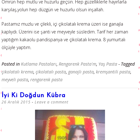
Ömrün hep mutlu ve huzurlu geçsin. Hep güzelliklerle hayırlarla
karşılaş,yolun hep düzgün ve huzurlu olsun inşallah.
Pastamız muzlu ve çilekli, içi çikolatalı krema üzeri ise ganajla
kaplıydı. Üzerini ise şanti ve meyveyle süsledim. Tarif her zaman
yaptığım kakaolu pandispanya ve çikolatalı krema. 8 yumurtalı
ölçüyle yaptım.
Posted in
Kutlama Pastaları
,
Rengarenk Pasta'm
,
Yaş Pasta
- Tagged
çikolatalı krema
,
çikolatalı pasta
,
ganajlı pasta
,
kremşantili pasta
,
meyveli pasta
,
rengarenk pasta
İyi Ki Doğdun Kübra
26 Aralık 2015
Leave a comment