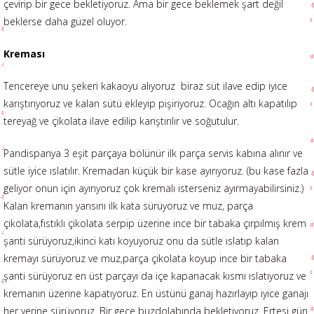
çevirip bir gece bekletiyoruz. Ama bir gece beklemek şart değil
beklerse daha güzel oluyor.
Kreması
Tencereye unu şekeri kakaoyu alıyoruz biraz süt ilave edip iyice
karıştırıyoruz ve kalan sütü ekleyip pişiriyoruz. Ocağın altı kapatılıp
tereyağ ve çikolata ilave edilip karıştırılır ve soğutulur.
Pandispanya 3 eşit parçaya bölünür ilk parça servis kabına alınır ve
sütle iyice ıslatılır. Kremadan küçük bir kase ayırıyoruz. (bu kase fazla
geliyor onun için ayırıyoruz çok kremalı isterseniz ayırmayabilirsiniz.)
Kalan kremanın yarısını ilk kata sürüyoruz ve muz, parça
çikolata,fıstıklı çikolata serpip üzerine ince bir tabaka çırpılmış krem
şanti sürüyoruz,ikinci katı koyuyoruz onu da sütle ıslatıp kalan
kremayı sürüyoruz ve muz,parça çikolata koyup ince bir tabaka
şanti sürüyoruz en üst parçayı da içe kapanacak kısmı ıslatıyoruz ve
kremanın üzerine kapatıyoruz. En üstünü ganaj hazırlayıp iyice ganajı
her yerine sürüyoruz. Bir gece buzdolabında bekletiyoruz. Ertesi gün