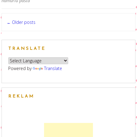
hamurlu pasta
Posts
Older posts
←
navigation
TRANSLATE
Powered by
Translate
REKLAM