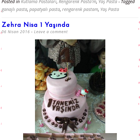
Posted in
Kutlama Pastaları
,
Rengarenk Pasta'm
,
Yaş Pasta
- Tagged
ganajlı pasta
,
papatyalı pasta
,
rengarenk pastam
,
Yaş Pasta
Zehra Nisa 1 Yaşında
06 Nisan 2016
Leave a comment