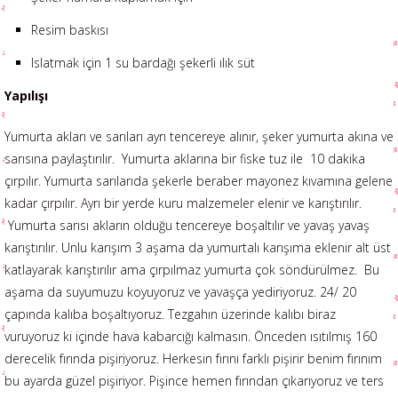
Resim baskısı
Islatmak için 1 su bardağı şekerli ılık süt
Yapılışı
Yumurta akları ve sarıları ayrı tencereye alınır, şeker yumurta akına ve
sarısına paylaştırılır. Yumurta aklarına bir fiske tuz ile 10 dakika
çırpılır. Yumurta sarılarıda şekerle beraber mayonez kıvamına gelene
kadar çırpılır. Ayrı bir yerde kuru malzemeler elenir ve karıştırılır.
Yumurta sarısı akların olduğu tencereye boşaltılır ve yavaş yavaş
karıştırılır. Unlu karışım 3 aşama da yumurtalı karışıma eklenir alt üst
katlayarak karıştırılır ama çırpılmaz yumurta çok söndürülmez. Bu
aşama da suyumuzu koyuyoruz ve yavaşça yediriyoruz. 24/ 20
çapında kalıba boşaltıyoruz. Tezgahın üzerinde kalıbı biraz
vuruyoruz ki içinde hava kabarcığı kalmasın. Önceden ısıtılmış 160
derecelik fırında pişiriyoruz. Herkesin fırını farklı pişirir benim fırınım
bu ayarda güzel pişiriyor. Pişince hemen fırından çıkarıyoruz ve ters