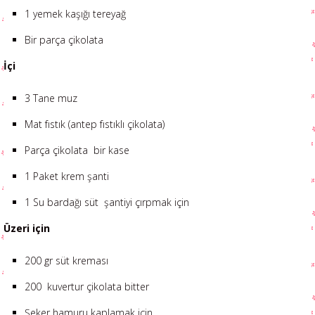
1 yemek kaşığı tereyağ
Bir parça çikolata
İçi
3 Tane muz
Mat fıstık (antep fıstıklı çikolata)
Parça çikolata bir kase
1 Paket krem şanti
1 Su bardağı süt şantiyi çırpmak için
Üzeri için
200 gr süt kreması
200 kuvertur çikolata bitter
Şeker hamuru kaplamak için