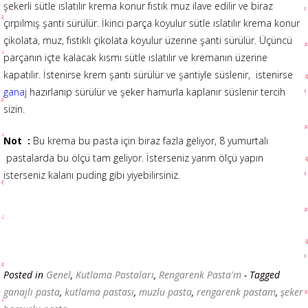
şekerli sütle ıslatılır krema konur fıstık muz ilave edilir ve biraz
çırpılmış şanti sürülür. İkinci parça koyulur sütle ıslatılır krema konur
çikolata, muz, fıstıklı çikolata koyulur üzerine şanti sürülür. Üçüncü
parçanın içte kalacak kısmı sütle ıslatılır ve kremanın üzerine
kapatılır. İstenirse krem şanti sürülür ve şantiyle süslenir, istenirse
ganaj
hazırlanıp sürülür ve şeker hamurla kaplanır süslenir tercih
sizin.
Not :
Bu krema bu pasta için biraz fazla geliyor, 8 yumurtalı
pastalarda bu ölçü tam geliyor. İsterseniz yarım ölçü yapın
isterseniz kalanı puding gibi yiyebilirsiniz.
Posted in
Genel
,
Kutlama Pastaları
,
Rengarenk Pasta'm
- Tagged
ganajlı pasta
,
kutlama pastası
,
muzlu pasta
,
rengarenk pastam
,
şeker