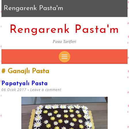
Rengarenk Pasta'm
Rengarenk Pasta'm
Pasta Tarifleri
SKIP
Ganajlı Pasta
TO
CONTENT
Papatyalı Pasta
06 Ocak 2017
Leave a comment