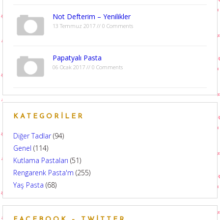
Not Defterim – Yenilikler
13 Temmuz 2017 // 0 Comments
Papatyalı Pasta
06 Ocak 2017 // 0 Comments
KATEGORILER
Diğer Tadlar
(94)
Genel
(114)
Kutlama Pastaları
(51)
Rengarenk Pasta'm
(255)
Yaş Pasta
(68)
FACEBOOK – TWITTER