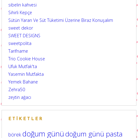
sibelin kahvesi
Sihirli Kepçe
Sütün Yararı Ve Süt Tüketimi Üzerine Biraz Konuşalım
sweet dekor
SWEET DESIGNS
sweetpolita
Tarifname
Trio Cookie House
Ufuk Mutfak'ta
Yasemin Mutfakta
Yemek Bahane
Zehra50
zeytin ağacı
ETIKETLER
doğum günü
doğum günü pasta
börek