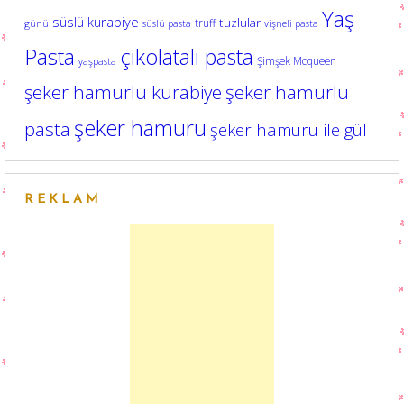
Yaş
süslü kurabiye
tuzlular
truff
günü
süslü pasta
vişneli pasta
Pasta
çikolatalı pasta
Şimşek Mcqueen
yaşpasta
şeker hamurlu kurabiye
şeker hamurlu
şeker hamuru
pasta
şeker hamuru ile gül
REKLAM