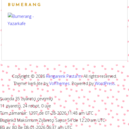
BUMERANG
Copyright © 2026
Rengarenk Pasta'm
. All rights reserved.
Theme: kerli-lite by
VolThemes
. Powered by
WordPress
.
Şuanda 35 ziyaretçi çevrimiçi
11 ziyaretçi, 24 robot, 0 üye
Tüm zamanlar: 1397 de 07-28-2026 11:48 am UTC
Bugünkü Maksimum Ziyaretçi Sayısı: 54 de 12:20 am UTC
Bu ay: 80 de 08-01-2026 06:37 am UTC