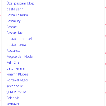
Özel pastam blog
pasta şehri
Pasta Tasarım
PastaCity
Pastacı
Pastacı Kız
pastacı rapunsel
pastacı seda
Pastarda
Peçete'den Notlar
PelinChef
petunyalarım
Pınar'ın Klubesi
Portakal Ağacı
şeker belle
ŞEKER PASTA
Selservis
semaver