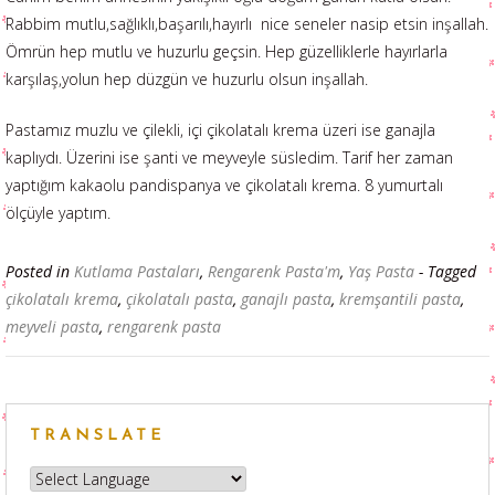
Rabbim mutlu,sağlıklı,başarılı,hayırlı nice seneler nasip etsin inşallah.
Ömrün hep mutlu ve huzurlu geçsin. Hep güzelliklerle hayırlarla
karşılaş,yolun hep düzgün ve huzurlu olsun inşallah.
Pastamız muzlu ve çilekli, içi çikolatalı krema üzeri ise ganajla
kaplıydı. Üzerini ise şanti ve meyveyle süsledim. Tarif her zaman
yaptığım kakaolu pandispanya ve çikolatalı krema. 8 yumurtalı
ölçüyle yaptım.
Posted in
Kutlama Pastaları
,
Rengarenk Pasta'm
,
Yaş Pasta
- Tagged
çikolatalı krema
,
çikolatalı pasta
,
ganajlı pasta
,
kremşantili pasta
,
meyveli pasta
,
rengarenk pasta
TRANSLATE