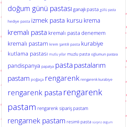
doğum günü pastası
ganajlı pasta
güllü pasta
izmek pasta kursu
krema
hediye pasta
kremalı pasta
kremalı pasta denemem
kurabiye
kremalı pastam
krem şantili pasta
kutlama pastası
muzlu pasta
oğlumun pastası
mutlu yıllar
pasta
pastalarım
pandispanya
papatya
rengarenk
pastam
poğaça
rengarenk kurabiye
rengarenk
rengarenk pasta
pastam
rengarenk sipariş pastam
rengarnek pastam
resimli pasta
sürpriz doğum