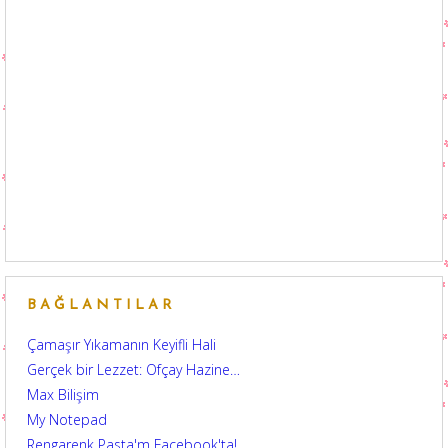
BAĞLANTILAR
Çamaşır Yıkamanın Keyifli Hali
Gerçek bir Lezzet: Ofçay Hazine…
Max Bilişim
My Notepad
Rengarenk Pasta'm Facebook'ta!