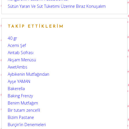
Sütün Yararı Ve Süt Tüketimi Üzerine Biraz Konuşalım
TAKIP ETTIKLERIM
40 gr
Acemi Şef
Aintab Sofrası
Akşam Menüsü
AwetAmbs
Aybikenin Mutfağından
Ayşe YAMAN
Bakerella
Baking Frenzy
Benim Mutfağım
Bir tutam zencefil
Bizim Pastane
Burçin'in Denemeleri