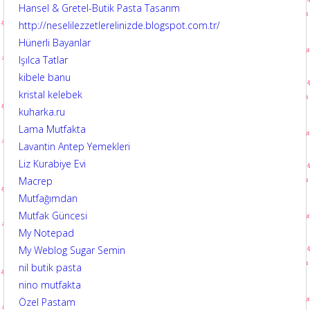
Hansel & Gretel-Butik Pasta Tasarım
http://neselilezzetlerelinizde.blogspot.com.tr/
Hünerli Bayanlar
Işılca Tatlar
kibele banu
kristal kelebek
kuharka.ru
Lama Mutfakta
Lavantin Antep Yemekleri
Liz Kurabiye Evi
Macrep
Mutfağımdan
Mutfak Güncesi
My Notepad
My Weblog Sugar Semin
nil butik pasta
nino mutfakta
Özel Pastam