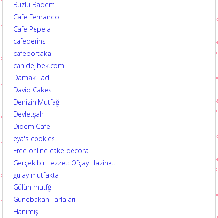
Buzlu Badem
Cafe Fernando
Cafe Pepela
cafederins
cafeportakal
cahidejibek.com
Damak Tadı
David Cakes
Denizin Mutfağı
Devletşah
Didem Cafe
eya's cookies
Free online cake decora
Gerçek bir Lezzet: Ofçay Hazine…
gülay mutfakta
Gülün mutfğı
Günebakan Tarlaları
Hanimiş