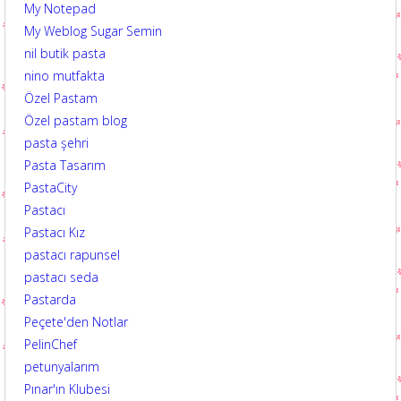
My Notepad
My Weblog Sugar Semin
nil butik pasta
nino mutfakta
Özel Pastam
Özel pastam blog
pasta şehri
Pasta Tasarım
PastaCity
Pastacı
Pastacı Kız
pastacı rapunsel
pastacı seda
Pastarda
Peçete'den Notlar
PelinChef
petunyalarım
Pınar'ın Klubesi