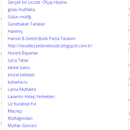
Gerçek bir Lezzet: Ofçay Hazine…
gülay mutfakta
Gülün mutfğı
Günebakan Tarlaları
Hanimiş
Hansel & Gretel-Butik Pasta Tasarım
http://neselilezzetlerelinizde.blogspot.com.tr/
Hünerli Bayanlar
Işılca Tatlar
kibele banu
kristal kelebek
kuharka.ru
Lama Mutfakta
Lavantin Antep Yemekleri
Liz Kurabiye Evi
Macrep
Mutfağımdan
Mutfak Güncesi