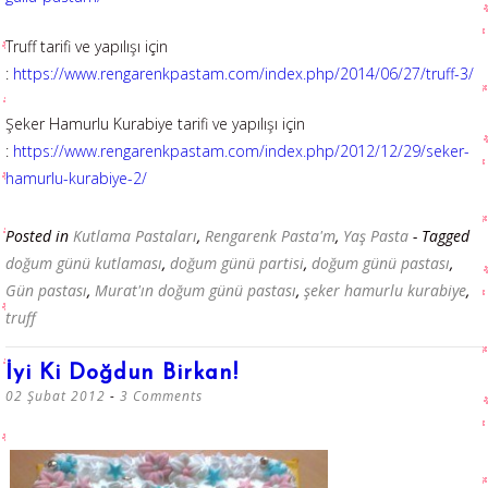
Truff tarifi ve yapılışı için
:
https://www.rengarenkpastam.com/index.php/2014/06/27/truff-3/
Şeker Hamurlu Kurabiye tarifi ve yapılışı için
:
https://www.rengarenkpastam.com/index.php/2012/12/29/seker-
hamurlu-kurabiye-2/
Posted in
Kutlama Pastaları
,
Rengarenk Pasta'm
,
Yaş Pasta
- Tagged
doğum günü kutlaması
,
doğum günü partisi
,
doğum günü pastası
,
Gün pastası
,
Murat'ın doğum günü pastası
,
şeker hamurlu kurabiye
,
truff
İyi Ki Doğdun Birkan!
02 Şubat 2012
3 Comments