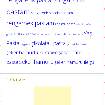
pastam
rengarenk sipariş pastam
rengarnek pastam
resimli pasta
sürpriz doğum
Yaş
süslü kurabiye
tuzlular
truff
günü
süslü pasta
vişneli pasta
Pasta
çikolatalı pasta
Şimşek Mcqueen
yaşpasta
şeker hamurlu kurabiye
şeker hamurlu
şeker hamuru
pasta
şeker hamuru ile gül
REKLAM