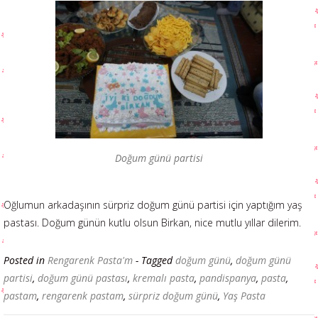
Doğum günü partisi
Oğlumun arkadaşının sürpriz doğum günü partisi için yaptığım yaş
pastası. Doğum günün kutlu olsun Birkan, nice mutlu yıllar dilerim.
Posted in
Rengarenk Pasta'm
- Tagged
doğum günü
,
doğum günü
partisi
,
doğum günü pastası
,
kremalı pasta
,
pandispanya
,
pasta
,
pastam
,
rengarenk pastam
,
sürpriz doğum günü
,
Yaş Pasta