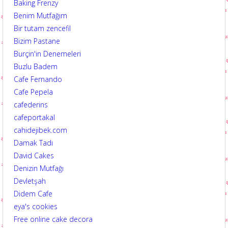
Baking Frenzy
Benim Mutfağım
Bir tutam zencefil
Bizim Pastane
Burçin'in Denemeleri
Buzlu Badem
Cafe Fernando
Cafe Pepela
cafederins
cafeportakal
cahidejibek.com
Damak Tadı
David Cakes
Denizin Mutfağı
Devletşah
Didem Cafe
eya's cookies
Free online cake decora