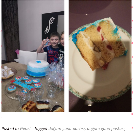
Posted in
Genel
- Tagged
doğum günü partisi
,
doğum günü pastası
,