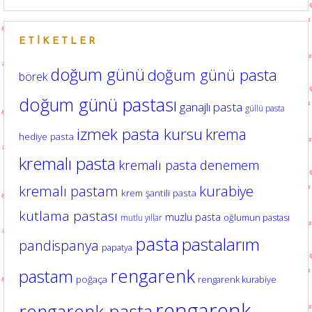
ETIKETLER
doğum günü
doğum günü pasta
börek
doğum günü pastası
ganajlı pasta
güllü pasta
izmek pasta kursu
krema
hediye pasta
kremalı pasta
kremalı pasta denemem
kurabiye
kremalı pastam
krem şantili pasta
kutlama pastası
muzlu pasta
oğlumun pastası
mutlu yıllar
pasta
pastalarım
pandispanya
papatya
rengarenk
pastam
poğaça
rengarenk kurabiye
rengarenk
rengarenk pasta