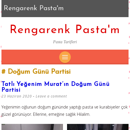
Rengarenk Pasta'm
Rengarenk Pasta'm
Pasta Tarifleri
SKIP
Doğum Günü Partisi
TO
CONTENT
Tatlı Yeğenim Murat’ın Doğum Günü
Partisi
23 Haziran 2020
Leave a comment
Yeğenimin oğlunun doğum gününde yaptığı pasta ve kurabiyeler çok
güzel görünüyor. Ellerine, emeğine sağlık Hilalim.