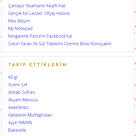
Çamaşır Yıkamanın Keyifli Hali
Gerçek bir Lezzet: Ofçay Hazine…
Max Bilişim
My Notepad
Rengarenk Pasta'm Facebook'ta!
Sütün Yararı Ve Süt Tüketimi Üzerine Biraz Konuşalım
TAKIP ETTIKLERIM
40 gr
Acemi Şef
Aintab Sofrası
Akşam Menüsü
AwetAmbs
Aybikenin Mutfağından
Ayşe YAMAN
Bakerella