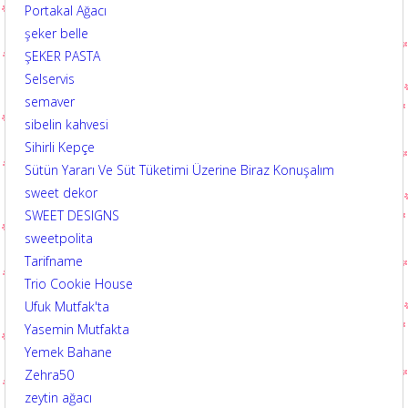
Portakal Ağacı
şeker belle
ŞEKER PASTA
Selservis
semaver
sibelin kahvesi
Sihirli Kepçe
Sütün Yararı Ve Süt Tüketimi Üzerine Biraz Konuşalım
sweet dekor
SWEET DESIGNS
sweetpolita
Tarifname
Trio Cookie House
Ufuk Mutfak'ta
Yasemin Mutfakta
Yemek Bahane
Zehra50
zeytin ağacı