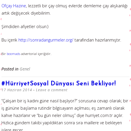
Ofçay Hazine
, lezzetli bir çay olmuş evlerde demleme çay alışkanlığı
artık değişecek diyebilirim.
Şimdiden afiyetler olsun:)
Bu içerik
http://sonradangurmeler.org/
tarafından hazırlanmıştır.
Bir
boomads
advertorial içeriğidir.
Posted in
Genel
#HürriyetSosyal Dünyası Seni Bekliyor!
17 Haziran 2014
Leave a comment
“Çalışan bir iş kadını güne nasıl başlıyor?” sorusuna cevap olarak; bir
iş gününe başlama rutindir bilgisayarın açılması, eş zamanlı olarak
kahve hazırlanır ve “bu gün neler olmuş” diye hurriyet.com.tr açılır.
Hızlıca gündem takibi yapıldıktan sonra sıra maillere ve bekleyen
işlere geçer…