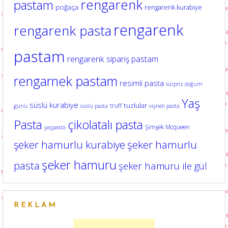
rengarenk
pastam
poğaça
rengarenk kurabiye
rengarenk
rengarenk pasta
pastam
rengarenk sipariş pastam
rengarnek pastam
resimli pasta
sürpriz doğum
Yaş
süslü kurabiye
tuzlular
truff
günü
süslü pasta
vişneli pasta
Pasta
çikolatalı pasta
Şimşek Mcqueen
yaşpasta
şeker hamurlu kurabiye
şeker hamurlu
şeker hamuru
pasta
şeker hamuru ile gül
REKLAM