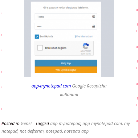
app-mynotepad.com
Google Recaptcha
kullanımı
Posted in
Genel
- Tagged
app-mynotepad
,
app-mynotepad.com
,
my
notepad
,
not defterim
,
notepad
,
notepad app