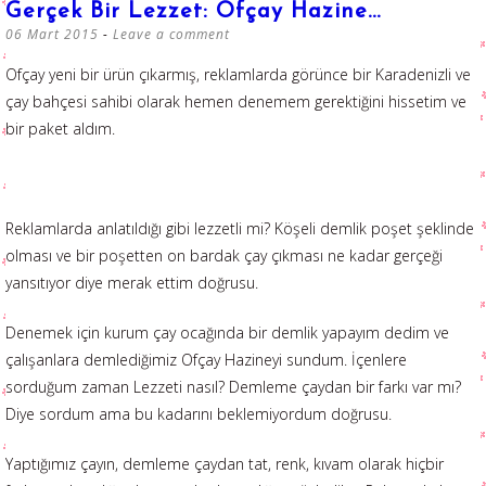
Gerçek Bir Lezzet: Ofçay Hazine…
06 Mart 2015
Leave a comment
Ofçay yeni bir ürün çıkarmış, reklamlarda görünce bir Karadenizli ve
çay bahçesi sahibi olarak hemen denemem gerektiğini hissetim ve
bir paket aldım.
Reklamlarda anlatıldığı gibi lezzetli mi? Köşeli demlik poşet şeklinde
olması ve bir poşetten on bardak çay çıkması ne kadar gerçeği
yansıtıyor diye merak ettim doğrusu.
Denemek için kurum çay ocağında bir demlik yapayım dedim ve
çalışanlara demlediğimiz Ofçay Hazineyi sundum. İçenlere
sorduğum zaman Lezzeti nasıl? Demleme çaydan bir farkı var mı?
Diye sordum ama bu kadarını beklemiyordum doğrusu.
Yaptığımız çayın, demleme çaydan tat, renk, kıvam olarak hiçbir