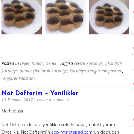
Posted in
Diğer Tadlar
,
Genel
- Tagged
cevizli kurabiye
,
çikolatalı
kurabiye
,
damla çikolatalı kurabiye
,
kurabiye
,
rengarenk pastam
,
rengarenkpastam
Not Defterim – Yenilikler
13 Temmuz 2017
Leave a comment
Merhabalar,
Not Defterim’de bazı yenilikleri sizlerle paylaşmak istiyorum.
Öncelikle, Not Defterim’in
app-mynotepad.com
‘un doğrudan