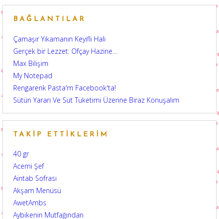
BAĞLANTILAR
Çamaşır Yıkamanın Keyifli Hali
Gerçek bir Lezzet: Ofçay Hazine…
Max Bilişim
My Notepad
Rengarenk Pasta'm Facebook'ta!
Sütün Yararı Ve Süt Tüketimi Üzerine Biraz Konuşalım
TAKIP ETTIKLERIM
40 gr
Acemi Şef
Aintab Sofrası
Akşam Menüsü
AwetAmbs
Aybikenin Mutfağından