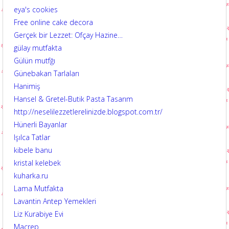
eya's cookies
Free online cake decora
Gerçek bir Lezzet: Ofçay Hazine…
gülay mutfakta
Gülün mutfğı
Günebakan Tarlaları
Hanimiş
Hansel & Gretel-Butik Pasta Tasarım
http://neselilezzetlerelinizde.blogspot.com.tr/
Hünerli Bayanlar
Işılca Tatlar
kibele banu
kristal kelebek
kuharka.ru
Lama Mutfakta
Lavantin Antep Yemekleri
Liz Kurabiye Evi
Macrep