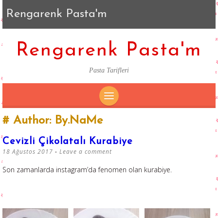
Rengarenk Pasta'm
Rengarenk Pasta'm
Pasta Tarifleri
SKIP
Author:
By.NaMe
TO
CONTENT
Cevizli Çikolatalı Kurabiye
18 Ağustos 2017
Leave a comment
Son zamanlarda instagram’da fenomen olan kurabiye.