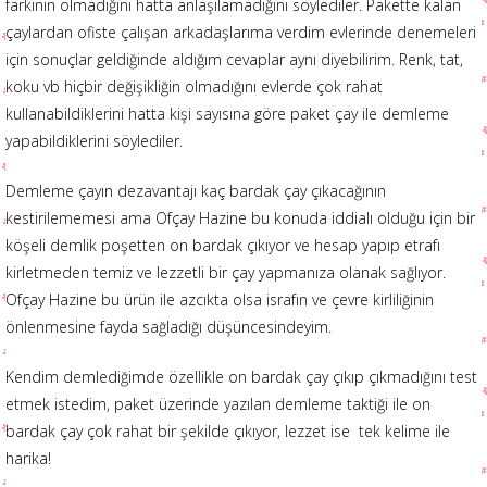
farkının olmadığını hatta anlaşılamadığını söylediler. Pakette kalan
çaylardan ofiste çalışan arkadaşlarıma verdim evlerinde denemeleri
için sonuçlar geldiğinde aldığım cevaplar aynı diyebilirim. Renk, tat,
koku vb hiçbir değişikliğin olmadığını evlerde çok rahat
kullanabildiklerini hatta kişi sayısına göre paket çay ile demleme
yapabildiklerini söylediler.
Demleme çayın dezavantajı kaç bardak çay çıkacağının
kestirilememesi ama Ofçay Hazine bu konuda iddialı olduğu için bir
köşeli demlik poşetten on bardak çıkıyor ve hesap yapıp etrafı
kirletmeden temiz ve lezzetli bir çay yapmanıza olanak sağlıyor.
Ofçay Hazine bu ürün ile azcıkta olsa israfın ve çevre kirliliğinin
önlenmesine fayda sağladığı düşüncesindeyim.
Kendim demlediğimde özellikle on bardak çay çıkıp çıkmadığını test
etmek istedim, paket üzerinde yazılan demleme taktiği ile on
bardak çay çok rahat bir şekilde çıkıyor, lezzet ise tek kelime ile
harika!