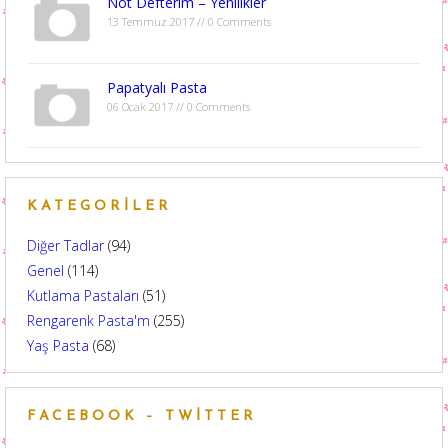
Not Defterim – Yenilikler
13 Temmuz 2017 // 0 Comments
Papatyalı Pasta
06 Ocak 2017 // 0 Comments
KATEGORILER
Diğer Tadlar
(94)
Genel
(114)
Kutlama Pastaları
(51)
Rengarenk Pasta'm
(255)
Yaş Pasta
(68)
FACEBOOK – TWITTER