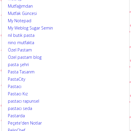
Mutfağımdan
Mutfak Güncesi
My Notepad
My Weblog Sugar Semin
nil butik pasta
nino mutfakta
Özel Pastam
Özel pastam blog
pasta şehri
Pasta Tasarım
PastaCity
Pastacı
Pastacı Kız
pastacı rapunsel
pastacı seda
Pastarda
Peçete'den Notlar
PelinChef