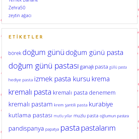
Zehra50
zeytin ağacı
ETIKETLER
doğum günü
doğum günü pasta
börek
doğum günü pastası
ganajlı pasta
güllü pasta
izmek pasta kursu
krema
hediye pasta
kremalı pasta
kremalı pasta denemem
kurabiye
kremalı pastam
krem şantili pasta
kutlama pastası
muzlu pasta
oğlumun pastası
mutlu yıllar
pasta
pastalarım
pandispanya
papatya