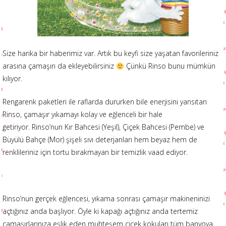
Size harika bir haberimiz var. Artık bu keyfi size yaşatan favorileriniz
arasına çamaşırı da ekleyebilirsiniz
Çünkü Rinso bunu mümkün
kılıyor.
Rengarenk paketleri ile raflarda dururken bile enerjisini yansıtan
Rinso, çamaşır yıkamayı kolay ve eğlenceli bir hale
getiriyor. Rinso’nun Kır Bahcesi (Yeşil), Çiçek Bahcesi (Pembe) ve
Büyülü Bahçe (Mor) şişeli sıvı deterjanları hem beyaz hem de
renklileriniz için tortu bırakmayan bir temizlik vaad ediyor.
Rinso’nun gerçek eğlencesi, yıkama sonrası çamaşır makineninizi
açtığınız anda başlıyor. Öyle ki kapağı açtığınız anda tertemiz
çamaşırlarınıza eşlik eden muhteşem çiçek kokuları tüm banyoya