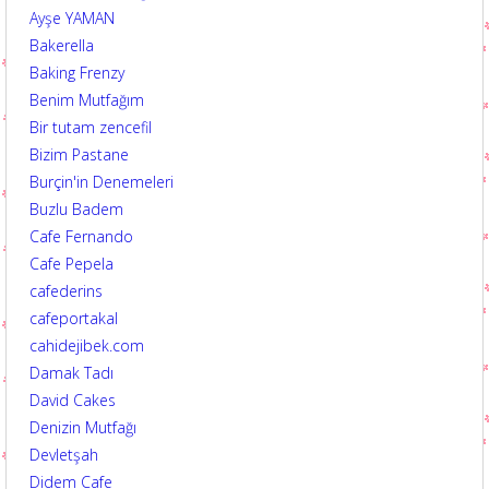
Ayşe YAMAN
Bakerella
Baking Frenzy
Benim Mutfağım
Bir tutam zencefil
Bizim Pastane
Burçin'in Denemeleri
Buzlu Badem
Cafe Fernando
Cafe Pepela
cafederins
cafeportakal
cahidejibek.com
Damak Tadı
David Cakes
Denizin Mutfağı
Devletşah
Didem Cafe