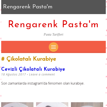
Rengarenk Pasta'm
Rengarenk Pasta'm
Pasta Tarifleri
SKIP
Çikolatalı Kurabiye
TO
CONTENT
Cevizli Çikolatalı Kurabiye
18 Ağustos 2017
Leave a comment
Son zamanlarda instagram’da fenomen olan kurabiye.