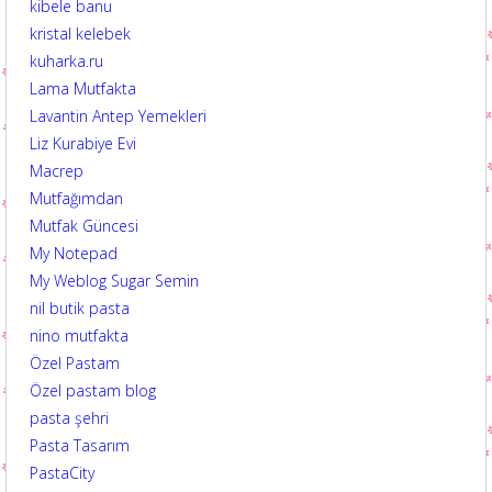
kibele banu
kristal kelebek
kuharka.ru
Lama Mutfakta
Lavantin Antep Yemekleri
Liz Kurabiye Evi
Macrep
Mutfağımdan
Mutfak Güncesi
My Notepad
My Weblog Sugar Semin
nil butik pasta
nino mutfakta
Özel Pastam
Özel pastam blog
pasta şehri
Pasta Tasarım
PastaCity