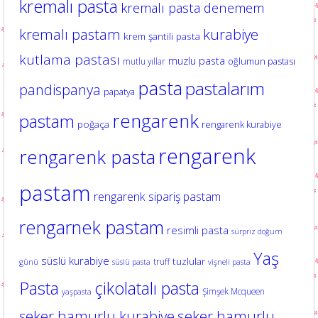
kremalı pasta
kremalı pasta denemem
kurabiye
kremalı pastam
krem şantili pasta
kutlama pastası
muzlu pasta
oğlumun pastası
mutlu yıllar
pasta
pastalarım
pandispanya
papatya
rengarenk
pastam
poğaça
rengarenk kurabiye
rengarenk
rengarenk pasta
pastam
rengarenk sipariş pastam
rengarnek pastam
resimli pasta
sürpriz doğum
Yaş
süslü kurabiye
tuzlular
truff
günü
süslü pasta
vişneli pasta
Pasta
çikolatalı pasta
Şimşek Mcqueen
yaşpasta
şeker hamurlu kurabiye
şeker hamurlu