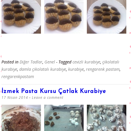
Posted in
Diğer Tadlar
,
Genel
- Tagged
cevizli kurabiye
,
çikolatalı
kurabiye
,
damla çikolatalı kurabiye
,
kurabiye
,
rengarenk pastam
,
rengarenkpastam
İzmek Pasta Kursu Çatlak Kurabiye
17 Nisan 2014
Leave a comment