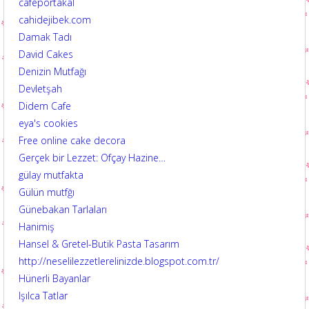
cafeportakal
cahidejibek.com
Damak Tadı
David Cakes
Denizin Mutfağı
Devletşah
Didem Cafe
eya's cookies
Free online cake decora
Gerçek bir Lezzet: Ofçay Hazine…
gülay mutfakta
Gülün mutfğı
Günebakan Tarlaları
Hanimiş
Hansel & Gretel-Butik Pasta Tasarım
http://neselilezzetlerelinizde.blogspot.com.tr/
Hünerli Bayanlar
Işılca Tatlar