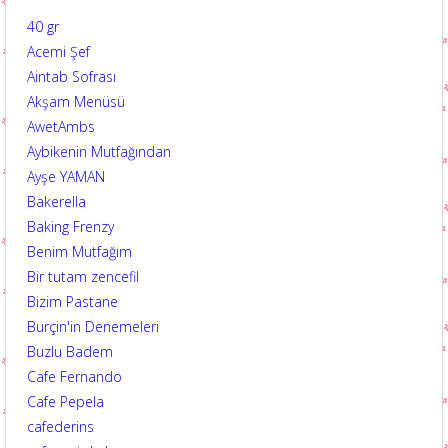
40 gr
Acemi Şef
Aintab Sofrası
Akşam Menüsü
AwetAmbs
Aybikenin Mutfağından
Ayşe YAMAN
Bakerella
Baking Frenzy
Benim Mutfağım
Bir tutam zencefil
Bizim Pastane
Burçin'in Denemeleri
Buzlu Badem
Cafe Fernando
Cafe Pepela
cafederins