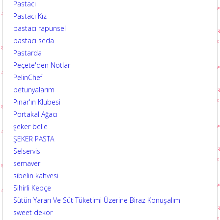
Pastacı
Pastacı Kız
pastacı rapunsel
pastacı seda
Pastarda
Peçete'den Notlar
PelinChef
petunyalarım
Pınar'ın Klubesi
Portakal Ağacı
şeker belle
ŞEKER PASTA
Selservis
semaver
sibelin kahvesi
Sihirli Kepçe
Sütün Yararı Ve Süt Tüketimi Üzerine Biraz Konuşalım
sweet dekor