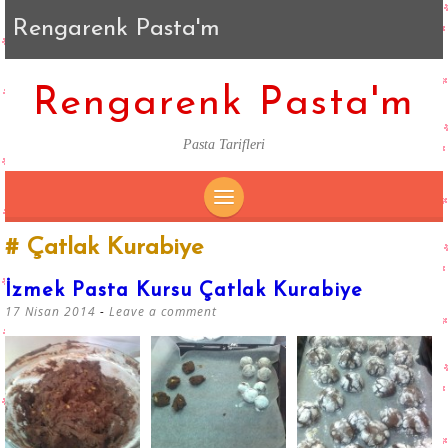
Rengarenk Pasta'm
Rengarenk Pasta'm
Pasta Tarifleri
SKIP
Çatlak Kurabiye
TO
CONTENT
İzmek Pasta Kursu Çatlak Kurabiye
17 Nisan 2014
Leave a comment