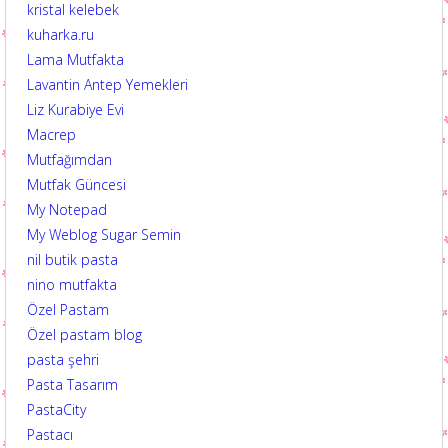
kristal kelebek
kuharka.ru
Lama Mutfakta
Lavantin Antep Yemekleri
Liz Kurabiye Evi
Macrep
Mutfağımdan
Mutfak Güncesi
My Notepad
My Weblog Sugar Semin
nil butik pasta
nino mutfakta
Özel Pastam
Özel pastam blog
pasta şehri
Pasta Tasarım
PastaCity
Pastacı