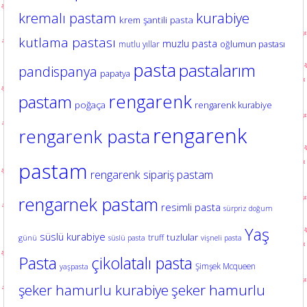
kurabiye
kremalı pastam
krem şantili pasta
kutlama pastası
muzlu pasta
oğlumun pastası
mutlu yıllar
pasta
pastalarım
pandispanya
papatya
rengarenk
pastam
poğaça
rengarenk kurabiye
rengarenk
rengarenk pasta
pastam
rengarenk sipariş pastam
rengarnek pastam
resimli pasta
sürpriz doğum
Yaş
süslü kurabiye
tuzlular
truff
günü
süslü pasta
vişneli pasta
Pasta
çikolatalı pasta
Şimşek Mcqueen
yaşpasta
şeker hamurlu kurabiye
şeker hamurlu