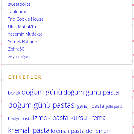
sweetpolita
Tarifname
Trio Cookie House
Ufuk Mutfak'ta
Yasemin Mutfakta
Yemek Bahane
Zehra50
zeytin ağacı
ETIKETLER
doğum günü
doğum günü pasta
börek
doğum günü pastası
ganajlı pasta
güllü pasta
izmek pasta kursu
krema
hediye pasta
kremalı pasta
kremalı pasta denemem