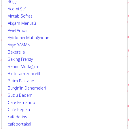
40 gr
Acemi Şef
Aintab Sofrası
Akşam Menüsü
AwetAmbs
Aybikenin Mutfağından
Ayşe YAMAN
Bakerella
Baking Frenzy
Benim Mutfağım
Bir tutam zencefil
Bizim Pastane
Burçin'in Denemeleri
Buzlu Badem
Cafe Fernando
Cafe Pepela
cafederins
cafeportakal