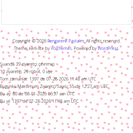
Copyright © 2026
Rengarenk Pasta'm
. All rights reserved.
Theme: kerli-lite by
VolThemes
. Powered by
WordPress
.
Şuanda 39 ziyaretçi çevrimiçi
10 ziyaretçi, 29 robot, 0 üye
Tüm zamanlar: 1397 de 07-28-2026 11:48 am UTC
Bugünkü Maksimum Ziyaretçi Sayısı: 55 de 12:27 am UTC
Bu ay: 80 de 08-01-2026 06:37 am UTC
Bu yıl: 1397 de 07-28-2026 11:48 am UTC