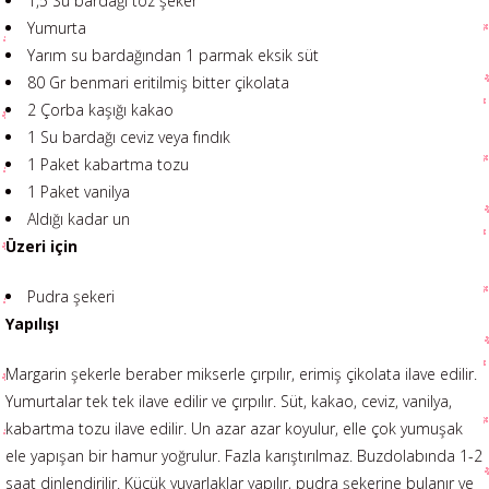
1,5 Su bardağı toz şeker
Yumurta
Yarım su bardağından 1 parmak eksik süt
80 Gr benmari eritilmiş bitter çikolata
2 Çorba kaşığı kakao
1 Su bardağı ceviz veya fındık
1 Paket kabartma tozu
1 Paket vanilya
Aldığı kadar un
Üzeri için
Pudra şekeri
Yapılışı
Margarin şekerle beraber mikserle çırpılır, erimiş çikolata ilave edilir.
Yumurtalar tek tek ilave edilir ve çırpılır. Süt, kakao, ceviz, vanilya,
kabartma tozu ilave edilir. Un azar azar koyulur, elle çok yumuşak
ele yapışan bir hamur yoğrulur. Fazla karıştırılmaz. Buzdolabında 1-2
saat dinlendirilir. Küçük yuvarlaklar yapılır, pudra şekerine bulanır ve