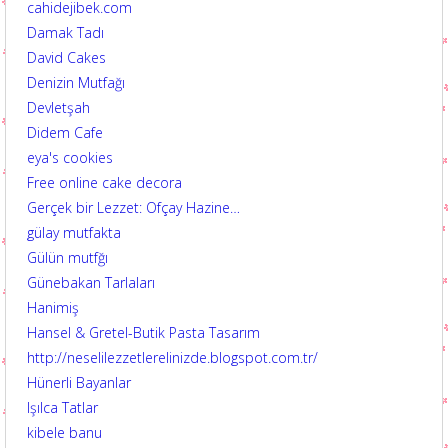
cahidejibek.com
Damak Tadı
David Cakes
Denizin Mutfağı
Devletşah
Didem Cafe
eya's cookies
Free online cake decora
Gerçek bir Lezzet: Ofçay Hazine…
gülay mutfakta
Gülün mutfğı
Günebakan Tarlaları
Hanimiş
Hansel & Gretel-Butik Pasta Tasarım
http://neselilezzetlerelinizde.blogspot.com.tr/
Hünerli Bayanlar
Işılca Tatlar
kibele banu