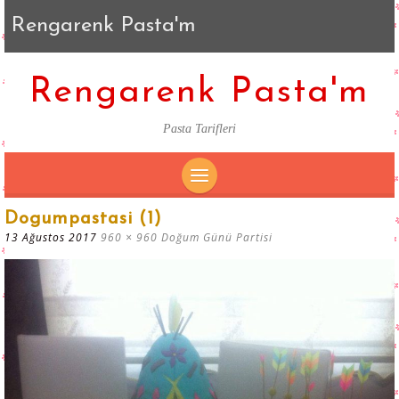
Rengarenk Pasta'm
Rengarenk Pasta'm
Pasta Tarifleri
SKIP
Dogumpastasi (1)
TO
13 Ağustos 2017
960 × 960
Doğum Günü Partisi
CONTENT