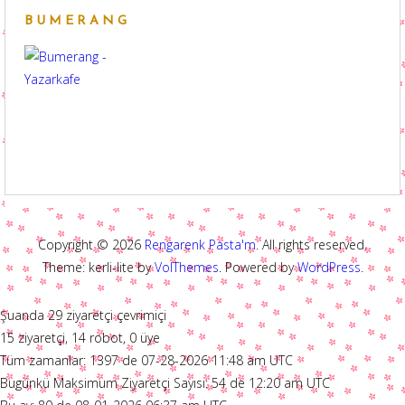
BUMERANG
Copyright © 2026
Rengarenk Pasta'm
. All rights reserved.
Theme: kerli-lite by
VolThemes
. Powered by
WordPress
.
Şuanda 29 ziyaretçi çevrimiçi
15 ziyaretçi, 14 robot, 0 üye
Tüm zamanlar: 1397 de 07-28-2026 11:48 am UTC
Bugünkü Maksimum Ziyaretçi Sayısı: 54 de 12:20 am UTC