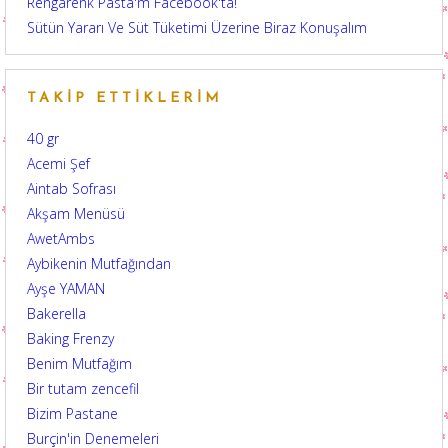
Rengarenk Pasta'm Facebook'ta!
Sütün Yararı Ve Süt Tüketimi Üzerine Biraz Konuşalım
TAKIP ETTIKLERIM
40 gr
Acemi Şef
Aintab Sofrası
Akşam Menüsü
AwetAmbs
Aybikenin Mutfağından
Ayşe YAMAN
Bakerella
Baking Frenzy
Benim Mutfağım
Bir tutam zencefil
Bizim Pastane
Burçin'in Denemeleri