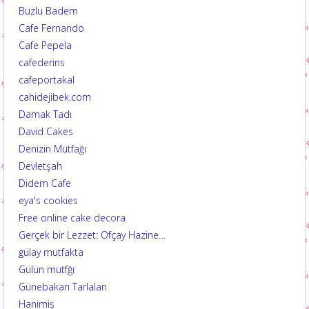
Buzlu Badem
Cafe Fernando
Cafe Pepela
cafederins
cafeportakal
cahidejibek.com
Damak Tadı
David Cakes
Denizin Mutfağı
Devletşah
Didem Cafe
eya's cookies
Free online cake decora
Gerçek bir Lezzet: Ofçay Hazine…
gülay mutfakta
Gülün mutfğı
Günebakan Tarlaları
Hanimiş