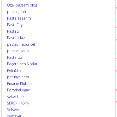
Özel pastam blog
pasta şehri
Pasta Tasarım
PastaCity
Pastacı
Pastacı Kız
pastacı rapunsel
pastacı seda
Pastarda
Peçete'den Notlar
PelinChef
petunyalarım
Pınar'ın Klubesi
Portakal Ağacı
şeker belle
ŞEKER PASTA
Selservis
semaver