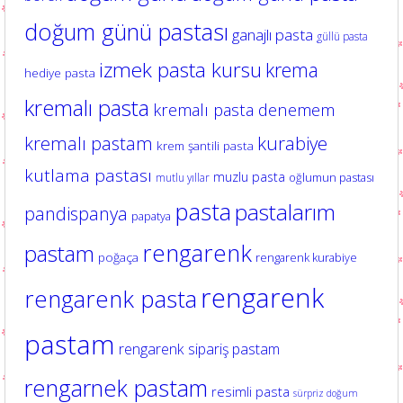
doğum günü pastası
ganajlı pasta
güllü pasta
izmek pasta kursu
krema
hediye pasta
kremalı pasta
kremalı pasta denemem
kurabiye
kremalı pastam
krem şantili pasta
kutlama pastası
muzlu pasta
oğlumun pastası
mutlu yıllar
pasta
pastalarım
pandispanya
papatya
rengarenk
pastam
poğaça
rengarenk kurabiye
rengarenk
rengarenk pasta
pastam
rengarenk sipariş pastam
rengarnek pastam
resimli pasta
sürpriz doğum