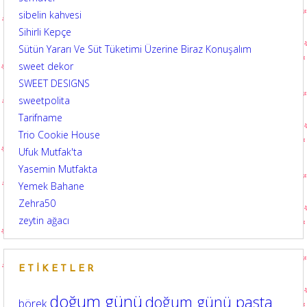
sibelin kahvesi
Sihirli Kepçe
Sütün Yararı Ve Süt Tüketimi Üzerine Biraz Konuşalım
sweet dekor
SWEET DESIGNS
sweetpolita
Tarifname
Trio Cookie House
Ufuk Mutfak'ta
Yasemin Mutfakta
Yemek Bahane
Zehra50
zeytin ağacı
ETIKETLER
doğum günü
doğum günü pasta
börek