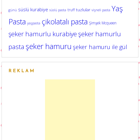
Yaş
süslü kurabiye
tuzlular
truff
günü
süslü pasta
vişneli pasta
Pasta
çikolatalı pasta
Şimşek Mcqueen
yaşpasta
şeker hamurlu kurabiye
şeker hamurlu
şeker hamuru
pasta
şeker hamuru ile gül
REKLAM