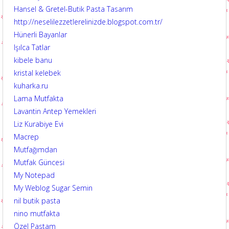
Hansel & Gretel-Butik Pasta Tasarım
http://neselilezzetlerelinizde.blogspot.com.tr/
Hünerli Bayanlar
Işılca Tatlar
kibele banu
kristal kelebek
kuharka.ru
Lama Mutfakta
Lavantin Antep Yemekleri
Liz Kurabiye Evi
Macrep
Mutfağımdan
Mutfak Güncesi
My Notepad
My Weblog Sugar Semin
nil butik pasta
nino mutfakta
Özel Pastam