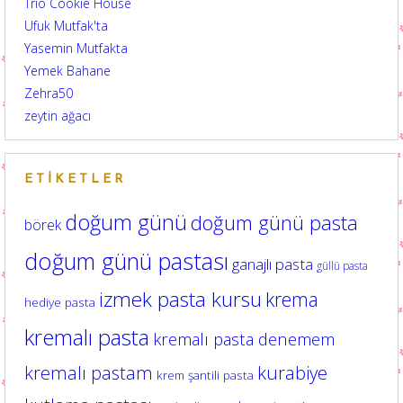
Trio Cookie House
Ufuk Mutfak'ta
Yasemin Mutfakta
Yemek Bahane
Zehra50
zeytin ağacı
ETIKETLER
doğum günü
doğum günü pasta
börek
doğum günü pastası
ganajlı pasta
güllü pasta
izmek pasta kursu
krema
hediye pasta
kremalı pasta
kremalı pasta denemem
kurabiye
kremalı pastam
krem şantili pasta