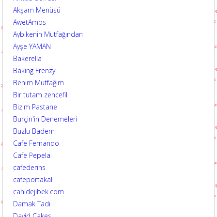
Akşam Menüsü
AwetAmbs
Aybikenin Mutfağından
Ayşe YAMAN
Bakerella
Baking Frenzy
Benim Mutfağım
Bir tutam zencefil
Bizim Pastane
Burçin'in Denemeleri
Buzlu Badem
Cafe Fernando
Cafe Pepela
cafederins
cafeportakal
cahidejibek.com
Damak Tadı
David Cakes