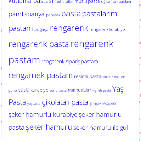
kutlama pastası
muzlu pasta
oğlumun pastası
mutlu yıllar
pasta
pastalarım
pandispanya
papatya
rengarenk
pastam
poğaça
rengarenk kurabiye
rengarenk
rengarenk pasta
pastam
rengarenk sipariş pastam
rengarnek pastam
resimli pasta
sürpriz doğum
Yaş
süslü kurabiye
tuzlular
truff
günü
süslü pasta
vişneli pasta
Pasta
çikolatalı pasta
Şimşek Mcqueen
yaşpasta
şeker hamurlu kurabiye
şeker hamurlu
şeker hamuru
pasta
şeker hamuru ile gül