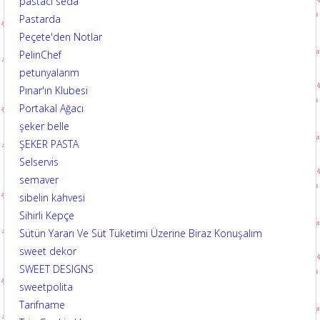
pastacı seda
Pastarda
Peçete'den Notlar
PelinChef
petunyalarım
Pınar'ın Klubesi
Portakal Ağacı
şeker belle
ŞEKER PASTA
Selservis
semaver
sibelin kahvesi
Sihirli Kepçe
Sütün Yararı Ve Süt Tüketimi Üzerine Biraz Konuşalım
sweet dekor
SWEET DESIGNS
sweetpolita
Tarifname