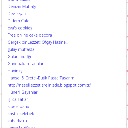
Denizin Mutfağı
Devletşah
Didem Cafe
eya's cookies
Free online cake decora
Gerçek bir Lezzet: Ofçay Hazine…
gülay mutfakta
Gülün mutfğı
Günebakan Tarlaları
Hanimiş
Hansel & Gretel-Butik Pasta Tasarım
http://neselilezzetlerelinizde.blogspot.com.tr/
Hünerli Bayanlar
Işılca Tatlar
kibele banu
kristal kelebek
kuharka.ru
Lama Mutfakta