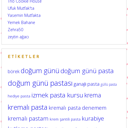
Trio Cookie House
Ufuk Mutfak'ta
Yasemin Mutfakta
Yemek Bahane
Zehra50
zeytin ağacı
ETIKETLER
doğum günü
doğum günü pasta
börek
doğum günü pastası
ganajlı pasta
güllü pasta
izmek pasta kursu
krema
hediye pasta
kremalı pasta
kremalı pasta denemem
kurabiye
kremalı pastam
krem şantili pasta