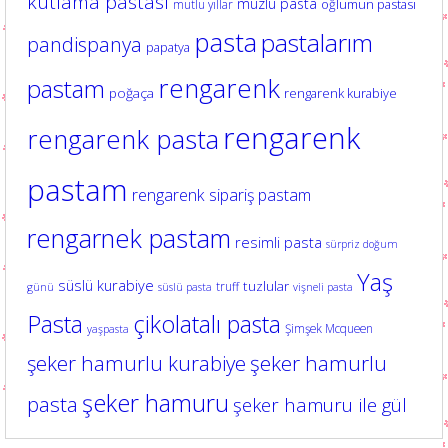
kutlama pastası
muzlu pasta
oğlumun pastası
mutlu yıllar
pasta
pastalarım
pandispanya
papatya
rengarenk
pastam
poğaça
rengarenk kurabiye
rengarenk
rengarenk pasta
pastam
rengarenk sipariş pastam
rengarnek pastam
resimli pasta
sürpriz doğum
Yaş
süslü kurabiye
tuzlular
truff
günü
süslü pasta
vişneli pasta
Pasta
çikolatalı pasta
Şimşek Mcqueen
yaşpasta
şeker hamurlu kurabiye
şeker hamurlu
şeker hamuru
pasta
şeker hamuru ile gül