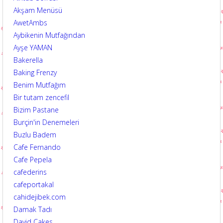
Akşam Menüsü
AwetAmbs
Aybikenin Mutfağından
Ayşe YAMAN
Bakerella
Baking Frenzy
Benim Mutfağım
Bir tutam zencefil
Bizim Pastane
Burçin'in Denemeleri
Buzlu Badem
Cafe Fernando
Cafe Pepela
cafederins
cafeportakal
cahidejibek.com
Damak Tadı
David Cakes