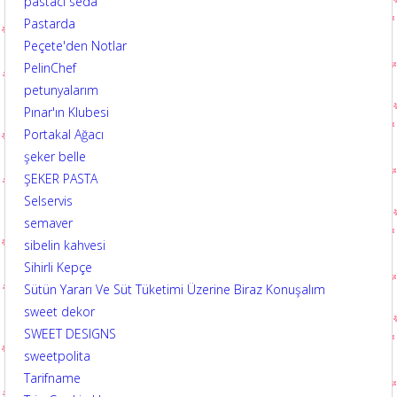
pastacı seda
Pastarda
Peçete'den Notlar
PelinChef
petunyalarım
Pınar'ın Klubesi
Portakal Ağacı
şeker belle
ŞEKER PASTA
Selservis
semaver
sibelin kahvesi
Sihirli Kepçe
Sütün Yararı Ve Süt Tüketimi Üzerine Biraz Konuşalım
sweet dekor
SWEET DESIGNS
sweetpolita
Tarifname