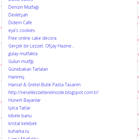
Denizin Mutfağı
Devletşah
Didem Cafe
eya's cookies
Free online cake decora
Gerçek bir Lezzet: Ofçay Hazine…
gülay mutfakta
Gülün mutfğı
Günebakan Tarlaları
Hanimiş
Hansel & Gretel-Butik Pasta Tasarım
http://neselilezzetlerelinizde.blogspot.com.tr/
Hünerli Bayanlar
Işılca Tatlar
kibele banu
kristal kelebek
kuharka.ru
Lama Mutfakta