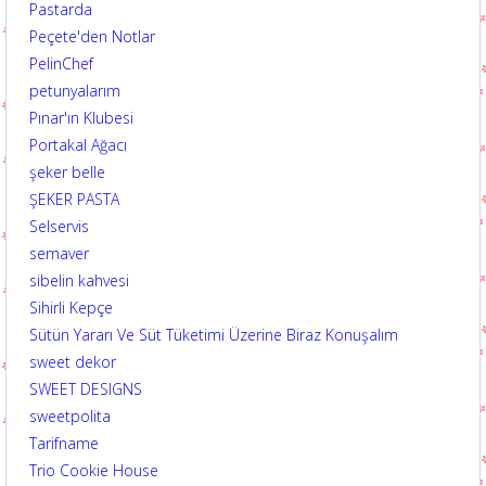
Pastarda
Peçete'den Notlar
PelinChef
petunyalarım
Pınar'ın Klubesi
Portakal Ağacı
şeker belle
ŞEKER PASTA
Selservis
semaver
sibelin kahvesi
Sihirli Kepçe
Sütün Yararı Ve Süt Tüketimi Üzerine Biraz Konuşalım
sweet dekor
SWEET DESIGNS
sweetpolita
Tarifname
Trio Cookie House