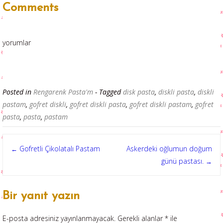
Comments
yorumlar
Posted in
Rengarenk Pasta'm
- Tagged
disk pasta
,
diskli pasta
,
diskli
pastam
,
gofret diskli
,
gofret diskli pasta
,
gofret diskli pastam
,
gofret
pasta
,
pasta
,
pastam
Post
Gofretli Çikolatalı Pastam
Askerdeki oğlumun doğum
←
günü pastası.
→
navigation
Bir yanıt yazın
E-posta adresiniz yayınlanmayacak.
Gerekli alanlar
*
ile