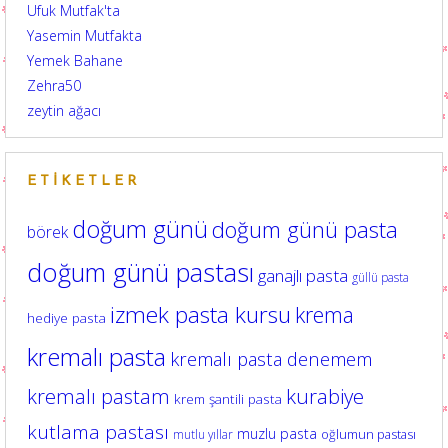
Ufuk Mutfak'ta
Yasemin Mutfakta
Yemek Bahane
Zehra50
zeytin ağacı
ETIKETLER
doğum günü
doğum günü pasta
börek
doğum günü pastası
ganajlı pasta
güllü pasta
izmek pasta kursu
krema
hediye pasta
kremalı pasta
kremalı pasta denemem
kurabiye
kremalı pastam
krem şantili pasta
kutlama pastası
muzlu pasta
oğlumun pastası
mutlu yıllar