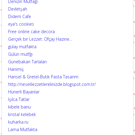
Denizin Mutfağı
Devletşah
Didem Cafe
eya's cookies
Free online cake decora
Gerçek bir Lezzet: Ofçay Hazine…
gülay mutfakta
Gülün mutfğı
Günebakan Tarlaları
Hanimiş
Hansel & Gretel-Butik Pasta Tasarım
http://neselilezzetlerelinizde.blogspot.com.tr/
Hünerli Bayanlar
Işılca Tatlar
kibele banu
kristal kelebek
kuharka.ru
Lama Mutfakta