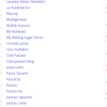
Lavantin Antep Yemekleri
Liz Kurabiye Evi
Macrep
Mutfağımdan
Mutfak Güncesi
My Notepad
My Weblog Sugar Semin
nil butik pasta
nino mutfakta
Özel Pastam
Özel pastam blog
pasta şehri
Pasta Tasarım
PastaCity
Pastacı
Pastacı Kız
pastacı rapunsel
pastacı seda