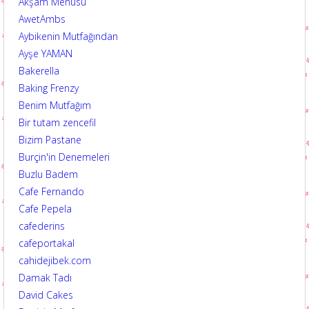
Akşam Menüsü
AwetAmbs
Aybikenin Mutfağından
Ayşe YAMAN
Bakerella
Baking Frenzy
Benim Mutfağım
Bir tutam zencefil
Bizim Pastane
Burçin'in Denemeleri
Buzlu Badem
Cafe Fernando
Cafe Pepela
cafederins
cafeportakal
cahidejibek.com
Damak Tadı
David Cakes