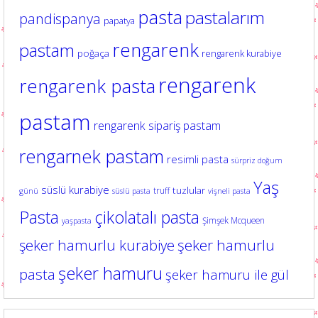
pasta
pastalarım
pandispanya
papatya
rengarenk
pastam
poğaça
rengarenk kurabiye
rengarenk
rengarenk pasta
pastam
rengarenk sipariş pastam
rengarnek pastam
resimli pasta
sürpriz doğum
Yaş
süslü kurabiye
tuzlular
truff
günü
süslü pasta
vişneli pasta
Pasta
çikolatalı pasta
Şimşek Mcqueen
yaşpasta
şeker hamurlu kurabiye
şeker hamurlu
şeker hamuru
pasta
şeker hamuru ile gül