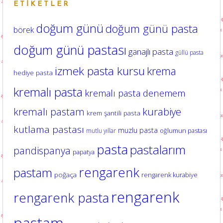
ETIKETLER
doğum günü
doğum günü pasta
börek
doğum günü pastası
ganajlı pasta
güllü pasta
izmek pasta kursu
krema
hediye pasta
kremalı pasta
kremalı pasta denemem
kurabiye
kremalı pastam
krem şantili pasta
kutlama pastası
muzlu pasta
oğlumun pastası
mutlu yıllar
pasta
pastalarım
pandispanya
papatya
rengarenk
pastam
poğaça
rengarenk kurabiye
rengarenk
rengarenk pasta
pastam