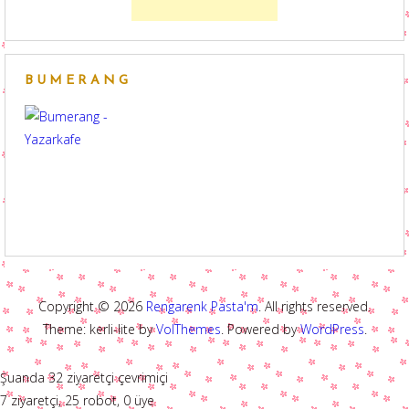
BUMERANG
Copyright © 2026
Rengarenk Pasta'm
. All rights reserved.
Theme: kerli-lite by
VolThemes
. Powered by
WordPress
.
Şuanda 32 ziyaretçi çevrimiçi
7 ziyaretçi, 25 robot, 0 üye