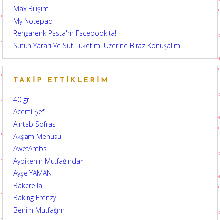
Max Bilişim
My Notepad
Rengarenk Pasta'm Facebook'ta!
Sütün Yararı Ve Süt Tüketimi Üzerine Biraz Konuşalım
TAKIP ETTIKLERIM
40 gr
Acemi Şef
Aintab Sofrası
Akşam Menüsü
AwetAmbs
Aybikenin Mutfağından
Ayşe YAMAN
Bakerella
Baking Frenzy
Benim Mutfağım