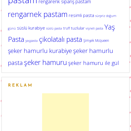
rengarenk sipariş pastam
rengarnek pastam
resimli pasta
sürpriz doğum
Yaş
süslü kurabiye
tuzlular
truff
günü
süslü pasta
vişneli pasta
Pasta
çikolatalı pasta
Şimşek Mcqueen
yaşpasta
şeker hamurlu kurabiye
şeker hamurlu
şeker hamuru
pasta
şeker hamuru ile gül
REKLAM