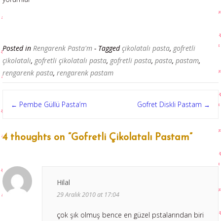
Posted in
Rengarenk Pasta'm
- Tagged
çikolatalı pasta
,
gofretli
çikolatalı
,
gofretli çikolatalı pasta
,
gofretli pasta
,
pasta
,
pastam
,
rengarenk pasta
,
rengarenk pastam
Post
Pembe Güllü Pasta’m
Gofret Diskli Pastam
←
→
navigation
4 thoughts on “
Gofretli Çikolatalı Pastam
”
Hilal
29 Aralık 2010 at 17:04
çok şık olmuş bence en güzel pstalarından biri