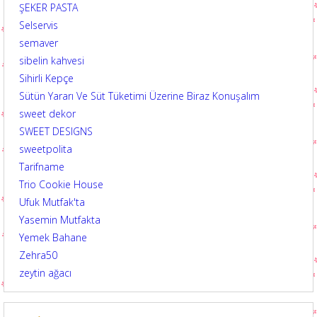
ŞEKER PASTA
Selservis
semaver
sibelin kahvesi
Sihirli Kepçe
Sütün Yararı Ve Süt Tüketimi Üzerine Biraz Konuşalım
sweet dekor
SWEET DESIGNS
sweetpolita
Tarifname
Trio Cookie House
Ufuk Mutfak'ta
Yasemin Mutfakta
Yemek Bahane
Zehra50
zeytin ağacı