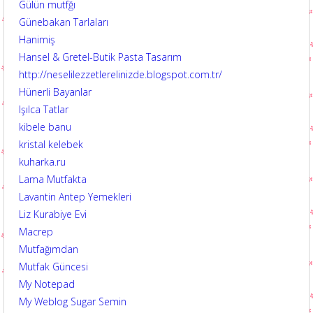
Gülün mutfğı
Günebakan Tarlaları
Hanimiş
Hansel & Gretel-Butik Pasta Tasarım
http://neselilezzetlerelinizde.blogspot.com.tr/
Hünerli Bayanlar
Işılca Tatlar
kibele banu
kristal kelebek
kuharka.ru
Lama Mutfakta
Lavantin Antep Yemekleri
Liz Kurabiye Evi
Macrep
Mutfağımdan
Mutfak Güncesi
My Notepad
My Weblog Sugar Semin