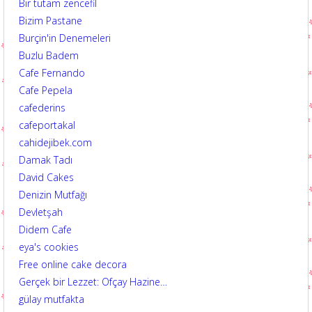
Bir tutam zencefil
Bizim Pastane
Burçin'in Denemeleri
Buzlu Badem
Cafe Fernando
Cafe Pepela
cafederins
cafeportakal
cahidejibek.com
Damak Tadı
David Cakes
Denizin Mutfağı
Devletşah
Didem Cafe
eya's cookies
Free online cake decora
Gerçek bir Lezzet: Ofçay Hazine…
gülay mutfakta