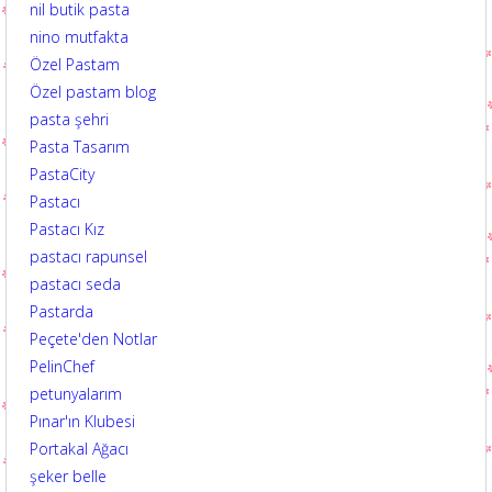
nil butik pasta
nino mutfakta
Özel Pastam
Özel pastam blog
pasta şehri
Pasta Tasarım
PastaCity
Pastacı
Pastacı Kız
pastacı rapunsel
pastacı seda
Pastarda
Peçete'den Notlar
PelinChef
petunyalarım
Pınar'ın Klubesi
Portakal Ağacı
şeker belle