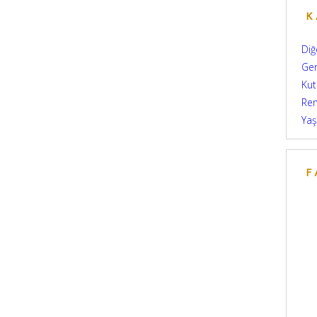
K
Diğ
Ge
Kut
Re
Yaş
F