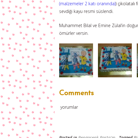
(malzemeler 2 katı oranında)
) çikolatalı
sevdiği kayu resmi süslendi.
Muhammet Bilal ve Emine Zülal’in doğum
ömürler versin.
Comments
yorumlar
Posted in
Rengarenk Pasta'm
- Tagged
Bi