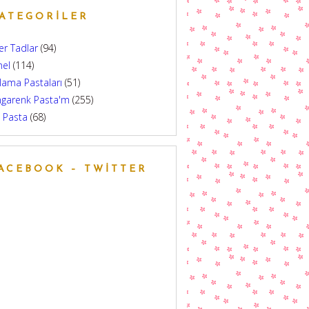
ATEGORILER
er Tadlar
(94)
nel
(114)
lama Pastaları
(51)
ngarenk Pasta'm
(255)
 Pasta
(68)
ACEBOOK – TWITTER