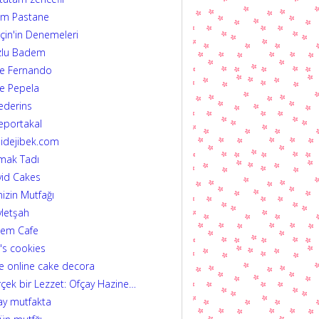
im Pastane
çin'in Denemeleri
zlu Badem
fe Fernando
e Pepela
ederins
eportakal
idejibek.com
mak Tadı
id Cakes
izin Mutfağı
letşah
dem Cafe
's cookies
e online cake decora
çek bir Lezzet: Ofçay Hazine…
ay mutfakta