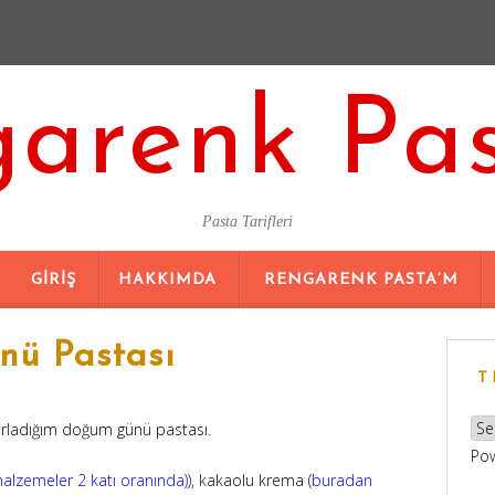
arenk Pa
Pasta Tarifleri
SKIP
GIRIŞ
HAKKIMDA
RENGARENK PASTA’M
TO
CONTENT
ü Pastası
T
ırladığım doğum günü pastası.
Po
alzemeler 2 katı oranında)
), kakaolu krema (
buradan