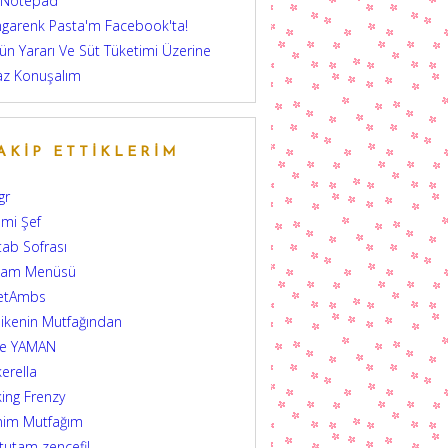
 Notepad
garenk Pasta'm Facebook'ta!
ün Yararı Ve Süt Tüketimi Üzerine
az Konuşalım
AKIP ETTIKLERIM
gr
mi Şef
tab Sofrası
şam Menüsü
etAmbs
ikenin Mutfağından
şe YAMAN
erella
ing Frenzy
nim Mutfağım
 tutam zencefil