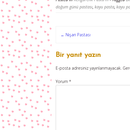
doğum günü pastası
,
kayu pasta
,
kayu pa
Post
Nişan Pastası
←
navigation
Bir yanıt yazın
E-posta adresiniz yayınlanmayacak.
Ger
Yorum
*