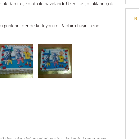
 fıstık damla çikolata ile hazırlandı. Üzeri ise çocukların çok
R
 günlerini bende kutluyorum. Rabbim hayırlı uzun
rthday cake
,
doğum günü pastası
,
kakaolu krema
,
kayu