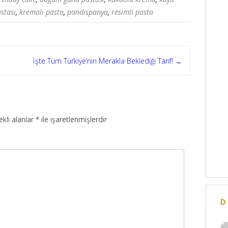
stası
,
kremalı pasta
,
pandispanya
,
resimli pasta
İşte Tüm Türkiye’nin Merakla Beklediği Tarif!
→
ekli alanlar
*
ile işaretlenmişlerdir
D