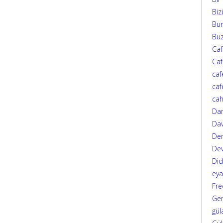
Biz
Bur
Bu
Ca
Caf
caf
caf
cah
Da
Dav
Den
Dev
Di
eya
Fre
Ger
gül