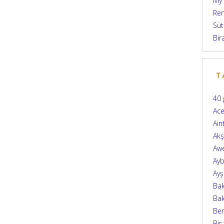
My
Ren
Süt
Bir
T
40 
Ace
Ain
Ak
Aw
Ayb
Ay
Bak
Bak
Be
Bir