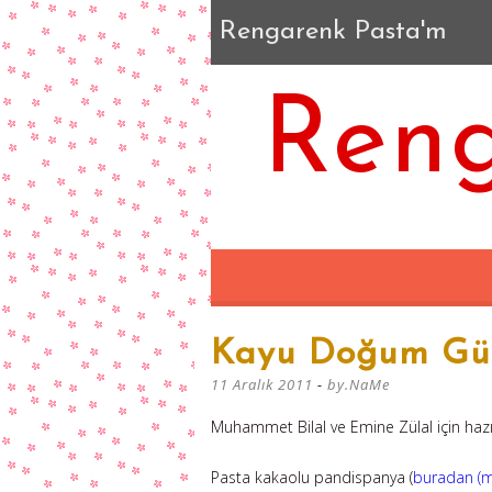
Rengarenk Pasta'm
Reng
Kayu Doğum Gün
11 Aralık 2011
-
by.NaMe
Muhammet Bilal ve Emine Zülal için haz
Pasta kakaolu pandispanya (
buradan (m