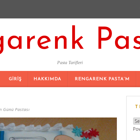
arenk Pa
Pasta Tarifleri
SKIP
GIRIŞ
HAKKIMDA
RENGARENK PASTA’M
TO
CONTENT
T
 Günü Pastası
Po