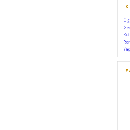
K
Diğ
Ge
Kut
Re
Yaş
F