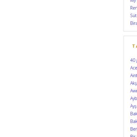
My
Ren
Süt
Bir
T
40 
Ace
Ain
Ak
Aw
Ayb
Ay
Bak
Bak
Be
Bir