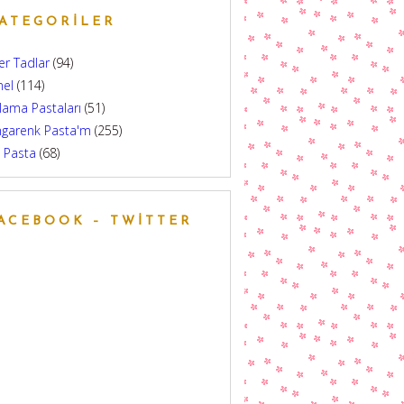
ATEGORILER
er Tadlar
(94)
nel
(114)
lama Pastaları
(51)
ngarenk Pasta'm
(255)
 Pasta
(68)
ACEBOOK – TWITTER