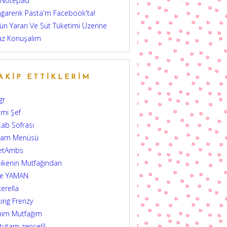
 Notepad
garenk Pasta'm Facebook'ta!
ün Yararı Ve Süt Tüketimi Üzerine
az Konuşalım
AKIP ETTIKLERIM
gr
mi Şef
tab Sofrası
şam Menüsü
etAmbs
ikenin Mutfağından
şe YAMAN
erella
ing Frenzy
nim Mutfağım
 tutam zencefil