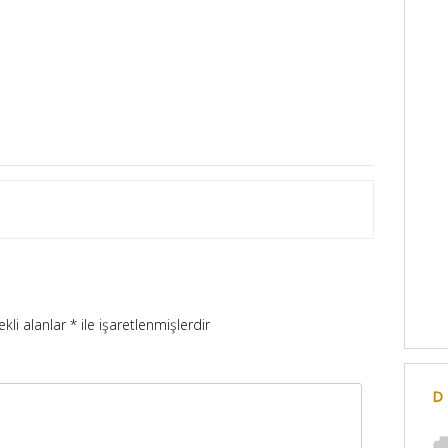
ekli alanlar
*
ile işaretlenmişlerdir
D