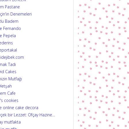
im Pastane
çin'in Denemeleri
zlu Badem
fe Fernando
e Pepela
ederins
eportakal
idejibek.com
mak Tadı
id Cakes
izin Mutfağı
letşah
dem Cafe
's cookies
e online cake decora
çek bir Lezzet: Ofçay Hazine…
ay mutfakta