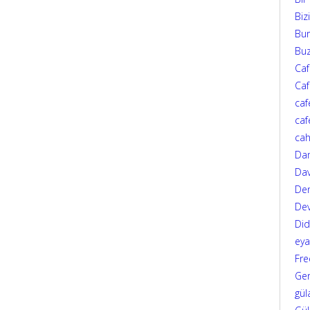
Biz
Bur
Bu
Ca
Caf
caf
caf
cah
Da
Dav
Den
Dev
Di
eya
Fre
Ger
gül