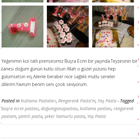
Yeğenimin kızı tatlı prensesimiz Büşra Ecrin bir yaşında.Teyzesinin bir
tanesi doğum günün kutlu olsun Allah o güzel yüzünü hep
gülümsetsin inş.Ailenle beraber nice sağlıklı mutlu seneler
dilerim.Yavrum benim seni çook seviyorum.
Posted in
Kutlama Pastaları
,
Rengarenk Pasta'm
,
Yaş Pasta
- Tagged
büşra ecrin pastası
,
doğumgünüpastası
,
kutlama pastası
,
rengarenk
pastam
,
şantili pasta
,
şeker hamurlu pasta
,
Yaş Pasta