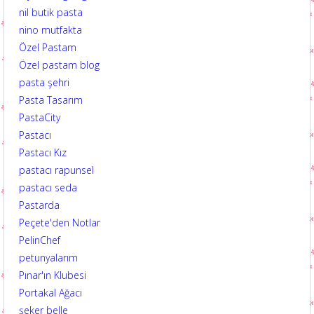
nil butik pasta
nino mutfakta
Özel Pastam
Özel pastam blog
pasta şehri
Pasta Tasarım
PastaCity
Pastacı
Pastacı Kız
pastacı rapunsel
pastacı seda
Pastarda
Peçete'den Notlar
PelinChef
petunyalarım
Pınar'ın Klubesi
Portakal Ağacı
şeker belle