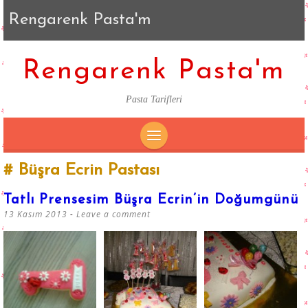
Rengarenk Pasta'm
Rengarenk Pasta'm
Pasta Tarifleri
SKIP
Büşra Ecrin Pastası
TO
CONTENT
Tatlı Prensesim Büşra Ecrin’in Doğumgünü
13 Kasım 2013
Leave a comment