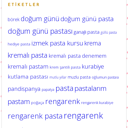
ETIKETLER
doğum günü
doğum günü pasta
börek
doğum günü pastası
ganajlı pasta
güllü pasta
izmek pasta kursu
krema
hediye pasta
kremalı pasta
kremalı pasta denemem
kurabiye
kremalı pastam
krem şantili pasta
kutlama pastası
muzlu pasta
oğlumun pastası
mutlu yıllar
pasta
pastalarım
pandispanya
papatya
rengarenk
pastam
poğaça
rengarenk kurabiye
rengarenk
rengarenk pasta