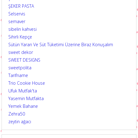
ŞEKER PASTA
Selservis
semaver
sibelin kahvesi
Sihirli Kepçe
Sütün Yararı Ve Süt Tüketimi Üzerine Biraz Konuşalım
sweet dekor
SWEET DESIGNS
sweetpolita
Tarifname
Trio Cookie House
Ufuk Mutfak'ta
Yasemin Mutfakta
Yemek Bahane
Zehra50
zeytin ağacı