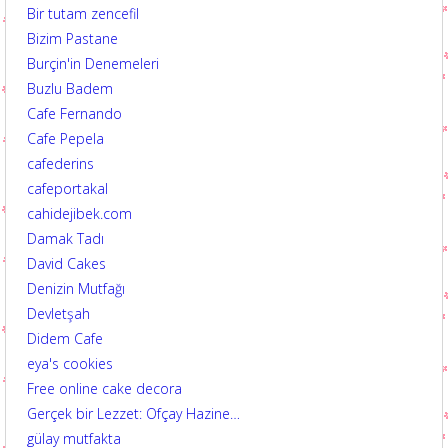
Bir tutam zencefil
Bizim Pastane
Burçin'in Denemeleri
Buzlu Badem
Cafe Fernando
Cafe Pepela
cafederins
cafeportakal
cahidejibek.com
Damak Tadı
David Cakes
Denizin Mutfağı
Devletşah
Didem Cafe
eya's cookies
Free online cake decora
Gerçek bir Lezzet: Ofçay Hazine…
gülay mutfakta