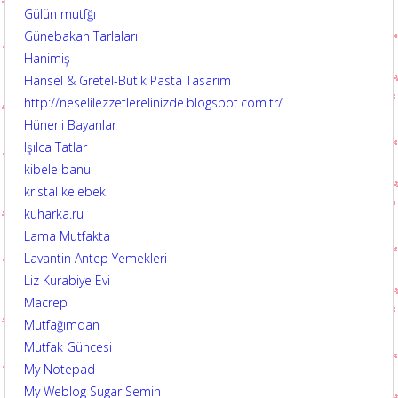
Gülün mutfğı
Günebakan Tarlaları
Hanimiş
Hansel & Gretel-Butik Pasta Tasarım
http://neselilezzetlerelinizde.blogspot.com.tr/
Hünerli Bayanlar
Işılca Tatlar
kibele banu
kristal kelebek
kuharka.ru
Lama Mutfakta
Lavantin Antep Yemekleri
Liz Kurabiye Evi
Macrep
Mutfağımdan
Mutfak Güncesi
My Notepad
My Weblog Sugar Semin