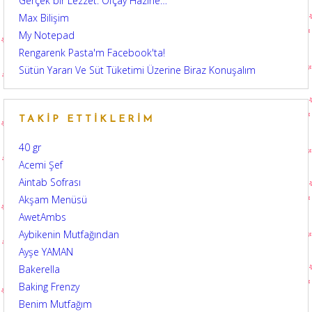
Gerçek bir Lezzet: Ofçay Hazine…
Max Bilişim
My Notepad
Rengarenk Pasta'm Facebook'ta!
Sütün Yararı Ve Süt Tüketimi Üzerine Biraz Konuşalım
TAKIP ETTIKLERIM
40 gr
Acemi Şef
Aintab Sofrası
Akşam Menüsü
AwetAmbs
Aybikenin Mutfağından
Ayşe YAMAN
Bakerella
Baking Frenzy
Benim Mutfağım