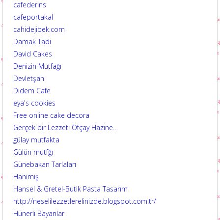
cafederins
cafeportakal
cahidejibek.com
Damak Tadı
David Cakes
Denizin Mutfağı
Devletşah
Didem Cafe
eya's cookies
Free online cake decora
Gerçek bir Lezzet: Ofçay Hazine…
gülay mutfakta
Gülün mutfğı
Günebakan Tarlaları
Hanimiş
Hansel & Gretel-Butik Pasta Tasarım
http://neselilezzetlerelinizde.blogspot.com.tr/
Hünerli Bayanlar