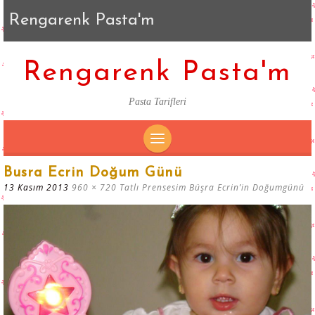
Rengarenk Pasta'm
Rengarenk Pasta'm
Pasta Tarifleri
SKIP
Busra Ecrin Doğum Günü
TO
13 Kasım 2013
960 × 720
Tatlı Prensesim Büşra Ecrin’in Doğumgünü
CONTENT