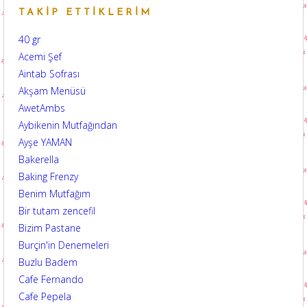
TAKIP ETTIKLERIM
40 gr
Acemi Şef
Aintab Sofrası
Akşam Menüsü
AwetAmbs
Aybikenin Mutfağından
Ayşe YAMAN
Bakerella
Baking Frenzy
Benim Mutfağım
Bir tutam zencefil
Bizim Pastane
Burçin'in Denemeleri
Buzlu Badem
Cafe Fernando
Cafe Pepela