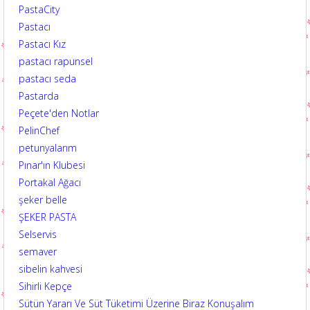
PastaCity
Pastacı
Pastacı Kız
pastacı rapunsel
pastacı seda
Pastarda
Peçete'den Notlar
PelinChef
petunyalarım
Pınar'ın Klubesi
Portakal Ağacı
şeker belle
ŞEKER PASTA
Selservis
semaver
sibelin kahvesi
Sihirli Kepçe
Sütün Yararı Ve Süt Tüketimi Üzerine Biraz Konuşalım