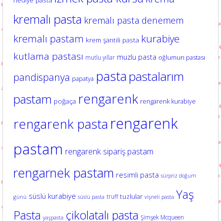
hediye pasta
kremalı pasta
kremalı pasta denemem
kurabiye
kremalı pastam
krem şantili pasta
kutlama pastası
muzlu pasta
oğlumun pastası
mutlu yıllar
pasta
pastalarım
pandispanya
papatya
rengarenk
pastam
poğaça
rengarenk kurabiye
rengarenk
rengarenk pasta
pastam
rengarenk sipariş pastam
rengarnek pastam
resimli pasta
sürpriz doğum
Yaş
süslü kurabiye
tuzlular
truff
günü
süslü pasta
vişneli pasta
Pasta
çikolatalı pasta
Şimşek Mcqueen
yaşpasta