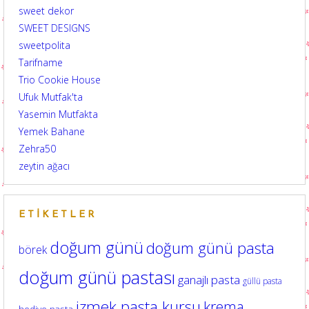
sweet dekor
SWEET DESIGNS
sweetpolita
Tarifname
Trio Cookie House
Ufuk Mutfak'ta
Yasemin Mutfakta
Yemek Bahane
Zehra50
zeytin ağacı
ETIKETLER
doğum günü
doğum günü pasta
börek
doğum günü pastası
ganajlı pasta
güllü pasta
izmek pasta kursu
krema