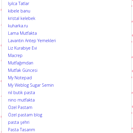
Işılca Tatlar
kibele banu
kristal kelebek
kuharka.ru
Lama Mutfakta
Lavantin Antep Yemekleri
Liz Kurabiye Evi
Macrep
Mutfağımdan
Mutfak Güncesi
My Notepad
My Weblog Sugar Semin
nil butik pasta
nino mutfakta
Özel Pastam
Özel pastam blog
pasta şehri
Pasta Tasarım