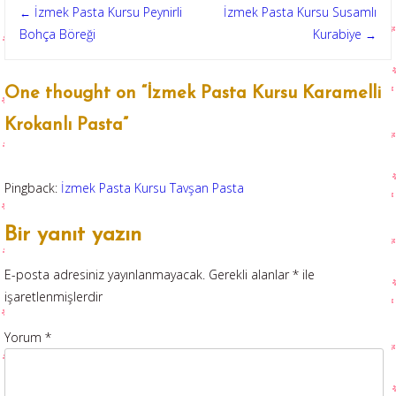
Post
İzmek Pasta Kursu Peynirli
İzmek Pasta Kursu Susamlı
←
Bohça Böreği
Kurabiye
→
navigation
One thought on “
İzmek Pasta Kursu Karamelli
Krokanlı Pasta
”
Pingback:
İzmek Pasta Kursu Tavşan Pasta
Bir yanıt yazın
E-posta adresiniz yayınlanmayacak.
Gerekli alanlar
*
ile
işaretlenmişlerdir
Yorum
*