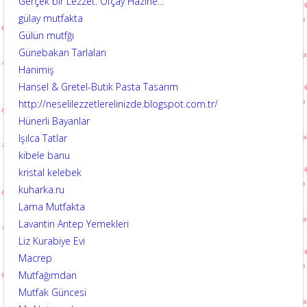
Gerçek bir Lezzet: Ofçay Hazine…
gülay mutfakta
Gülün mutfğı
Günebakan Tarlaları
Hanimiş
Hansel & Gretel-Butik Pasta Tasarım
http://neselilezzetlerelinizde.blogspot.com.tr/
Hünerli Bayanlar
Işılca Tatlar
kibele banu
kristal kelebek
kuharka.ru
Lama Mutfakta
Lavantin Antep Yemekleri
Liz Kurabiye Evi
Macrep
Mutfağımdan
Mutfak Güncesi