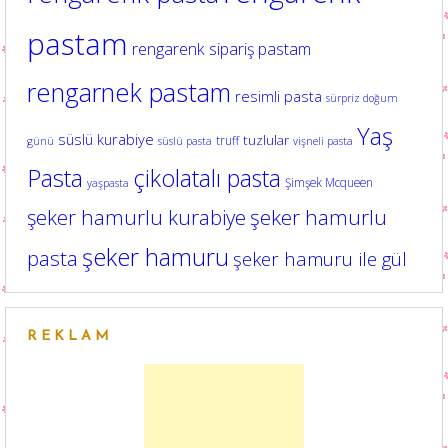
pastam
rengarenk sipariş pastam
rengarnek pastam
resimli pasta
sürpriz doğum
Yaş
süslü kurabiye
tuzlular
truff
günü
süslü pasta
vişneli pasta
Pasta
çikolatalı pasta
Şimşek Mcqueen
yaşpasta
şeker hamurlu kurabiye
şeker hamurlu
şeker hamuru
pasta
şeker hamuru ile gül
REKLAM