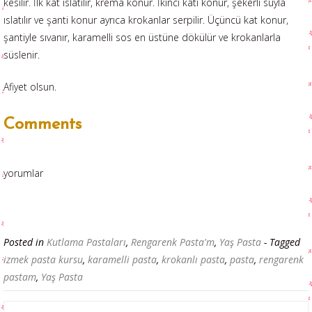
kesilir. İlk kat ıslatılır, krema konur. İkinci katı konur, şekerli suyla
ıslatılır ve şanti konur ayrıca krokanlar serpilir. Üçüncü kat konur,
şantiyle sıvanır, karamelli sos en üstüne dökülür ve krokanlarla
süslenir.
Afiyet olsun.
Comments
yorumlar
Posted in
Kutlama Pastaları
,
Rengarenk Pasta'm
,
Yaş Pasta
- Tagged
izmek pasta kursu
,
karamelli pasta
,
krokanlı pasta
,
pasta
,
rengarenk
pastam
,
Yaş Pasta