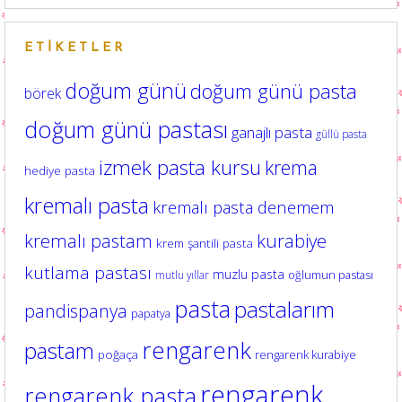
ETIKETLER
doğum günü
doğum günü pasta
börek
doğum günü pastası
ganajlı pasta
güllü pasta
izmek pasta kursu
krema
hediye pasta
kremalı pasta
kremalı pasta denemem
kurabiye
kremalı pastam
krem şantili pasta
kutlama pastası
muzlu pasta
oğlumun pastası
mutlu yıllar
pasta
pastalarım
pandispanya
papatya
rengarenk
pastam
poğaça
rengarenk kurabiye
rengarenk
rengarenk pasta