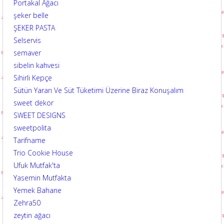
Portakal Ağacı
şeker belle
ŞEKER PASTA
Selservis
semaver
sibelin kahvesi
Sihirli Kepçe
Sütün Yararı Ve Süt Tüketimi Üzerine Biraz Konuşalım
sweet dekor
SWEET DESIGNS
sweetpolita
Tarifname
Trio Cookie House
Ufuk Mutfak'ta
Yasemin Mutfakta
Yemek Bahane
Zehra50
zeytin ağacı