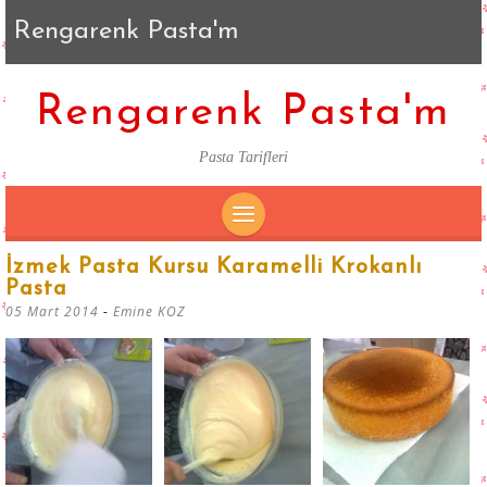
Rengarenk Pasta'm
Rengarenk Pasta'm
Pasta Tarifleri
SKIP
İzmek Pasta Kursu Karamelli Krokanlı
TO
Pasta
CONTENT
05 Mart 2014
-
Emine KOZ