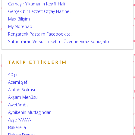
Çamaşır Yıkamanın Keyifli Hali
Gerçek bir Lezzet: Ofçay Hazine…
Max Bilişim
My Notepad
Rengarenk Pasta'm Facebook'ta!
Sütün Yararı Ve Süt Tüketimi Üzerine Biraz Konuşalım
TAKIP ETTIKLERIM
40 gr
Acemi Şef
Aintab Sofrası
Akşam Menüsü
AwetAmbs
Aybikenin Mutfağından
Ayşe YAMAN
Bakerella
Baking Frenzy