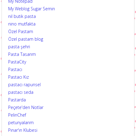
My Notepad
My Weblog Sugar Semin
nil butik pasta
nino mutfakta
Özel Pastam
Özel pastam blog
pasta şehri
Pasta Tasarım
PastaCity
Pastacı
Pastacı Kız
pastacı rapunsel
pastacı seda
Pastarda
Peçete'den Notlar
PelinChef
petunyalarım
Pınar'ın Klubesi