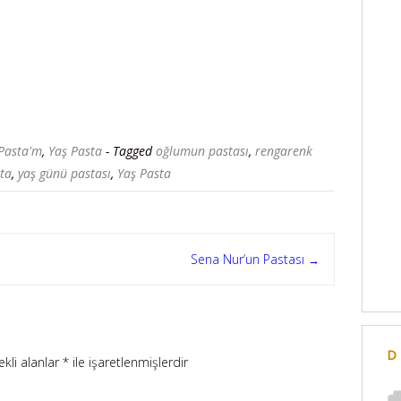
Pasta'm
,
Yaş Pasta
- Tagged
oğlumun pastası
,
rengarenk
sta
,
yaş günü pastası
,
Yaş Pasta
Sena Nur’un Pastası
→
D
ekli alanlar
*
ile işaretlenmişlerdir