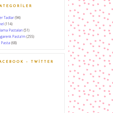
ATEGORILER
er Tadlar
(94)
nel
(114)
lama Pastaları
(51)
ngarenk Pasta'm
(255)
 Pasta
(68)
ACEBOOK – TWITTER