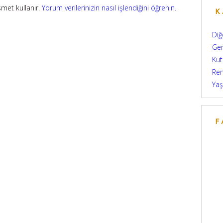
smet kullanır.
Yorum verilerinizin nasıl işlendiğini öğrenin.
K
Diğ
Ge
Kut
Re
Yaş
F