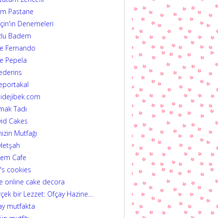
im Pastane
çin'in Denemeleri
zlu Badem
fe Fernando
e Pepela
ederins
eportakal
idejibek.com
mak Tadı
id Cakes
izin Mutfağı
letşah
dem Cafe
's cookies
e online cake decora
çek bir Lezzet: Ofçay Hazine…
ay mutfakta