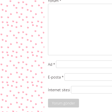
Yorum
*
Ad
*
E-posta
*
İnternet sitesi