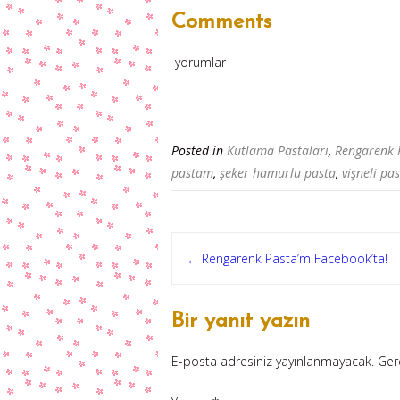
Comments
yorumlar
Posted in
Kutlama Pastaları
,
Rengarenk 
pastam
,
şeker hamurlu pasta
,
vişneli pa
Post
Rengarenk Pasta’m Facebook’ta!
←
navigation
Bir yanıt yazın
E-posta adresiniz yayınlanmayacak.
Ger