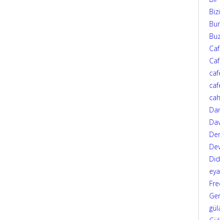
Biz
Bur
Bu
Ca
Caf
caf
caf
cah
Da
Dav
Den
Dev
Di
eya
Fre
Ger
gül