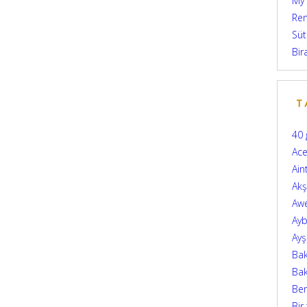
My
Ren
Süt
Bir
T
40 
Ace
Ain
Ak
Aw
Ayb
Ay
Bak
Bak
Be
Bir