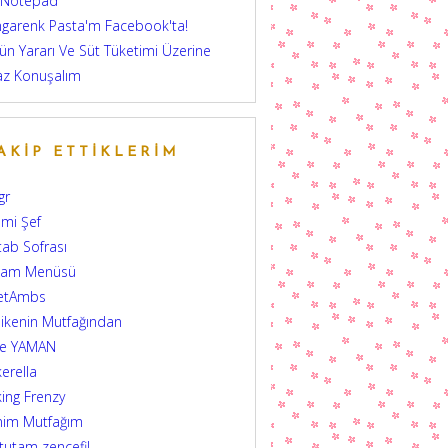
 Notepad
garenk Pasta'm Facebook'ta!
ün Yararı Ve Süt Tüketimi Üzerine
az Konuşalım
AKIP ETTIKLERIM
gr
mi Şef
tab Sofrası
şam Menüsü
etAmbs
ikenin Mutfağından
şe YAMAN
erella
ing Frenzy
nim Mutfağım
 tutam zencefil