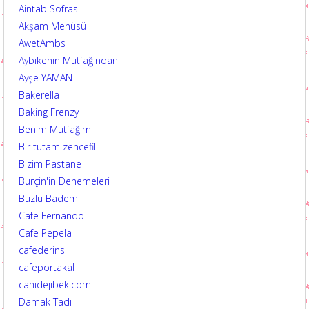
Aintab Sofrası
Akşam Menüsü
AwetAmbs
Aybikenin Mutfağından
Ayşe YAMAN
Bakerella
Baking Frenzy
Benim Mutfağım
Bir tutam zencefil
Bizim Pastane
Burçin'in Denemeleri
Buzlu Badem
Cafe Fernando
Cafe Pepela
cafederins
cafeportakal
cahidejibek.com
Damak Tadı