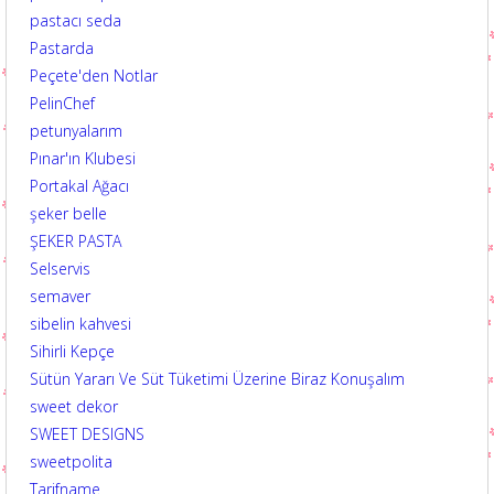
pastacı seda
Pastarda
Peçete'den Notlar
PelinChef
petunyalarım
Pınar'ın Klubesi
Portakal Ağacı
şeker belle
ŞEKER PASTA
Selservis
semaver
sibelin kahvesi
Sihirli Kepçe
Sütün Yararı Ve Süt Tüketimi Üzerine Biraz Konuşalım
sweet dekor
SWEET DESIGNS
sweetpolita
Tarifname