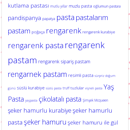
kutlama pastası
muzlu pasta
oğlumun pastası
mutlu yıllar
pasta
pastalarım
pandispanya
papatya
rengarenk
pastam
poğaça
rengarenk kurabiye
rengarenk
rengarenk pasta
pastam
rengarenk sipariş pastam
rengarnek pastam
resimli pasta
sürpriz doğum
Yaş
süslü kurabiye
tuzlular
truff
günü
süslü pasta
vişneli pasta
Pasta
çikolatalı pasta
Şimşek Mcqueen
yaşpasta
şeker hamurlu kurabiye
şeker hamurlu
şeker hamuru
pasta
şeker hamuru ile gül