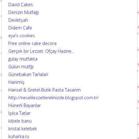
David Cakes
Denizin Mutfağı
Devletşah
Didem Cafe
eya's cookies
Free online cake decora
Gerçek bir Lezzet: Ofçay Hazine…
gülay mutfakta
Gülün mutfğı
Günebakan Tarlaları
Hanimiş
Hansel & Gretel-Butik Pasta Tasarım
http://neselilezzetlerelinizde.blogspot.com.tr/
Hünerli Bayanlar
Işılca Tatlar
kibele banu
kristal kelebek
kuharka.ru