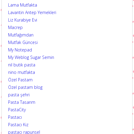
Lama Mutfakta
Lavantin Antep Yemekleri
Liz Kurabiye Evi
Macrep
Mutfağımdan
Mutfak Güncesi
My Notepad
My Weblog Sugar Semin
nil butik pasta
nino mutfakta
Özel Pastam
Özel pastam blog
pasta şehri
Pasta Tasarım
PastaCity
Pastacı
Pastacı Kız
pastacı rapunsel