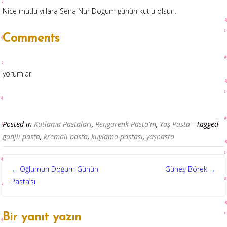
Nice mutlu yıllara Sena Nur Doğum günün kutlu olsun.
Comments
yorumlar
Posted in
Kutlama Pastaları
,
Rengarenk Pasta'm
,
Yaş Pasta
- Tagged
ganjlı pasta
,
kremalı pasta
,
kuylama pastası
,
yaşpasta
Post
Oğlumun Doğum Günün
Güneş Börek
←
→
Pasta’sı
navigation
Bir yanıt yazın