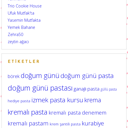
Trio Cookie House
Ufuk Mutfak'ta
Yasemin Mutfakta
Yemek Bahane
Zehra50
zeytin ağacı
ETIKETLER
doğum günü
doğum günü pasta
börek
doğum günü pastası
ganajlı pasta
güllü pasta
izmek pasta kursu
krema
hediye pasta
kremalı pasta
kremalı pasta denemem
kurabiye
kremalı pastam
krem şantili pasta