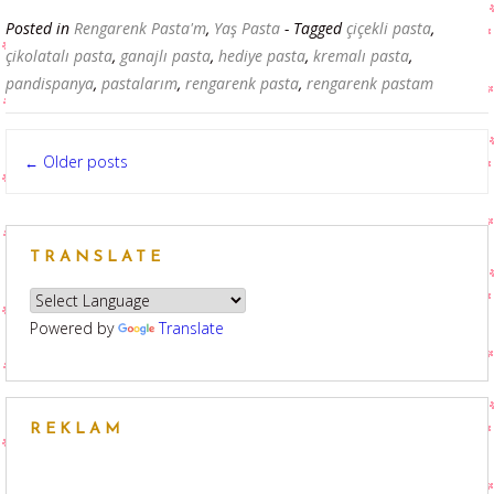
Posted in
Rengarenk Pasta'm
,
Yaş Pasta
- Tagged
çiçekli pasta
,
çikolatalı pasta
,
ganajlı pasta
,
hediye pasta
,
kremalı pasta
,
pandispanya
,
pastalarım
,
rengarenk pasta
,
rengarenk pastam
Posts
Older posts
←
navigation
TRANSLATE
Powered by
Translate
REKLAM