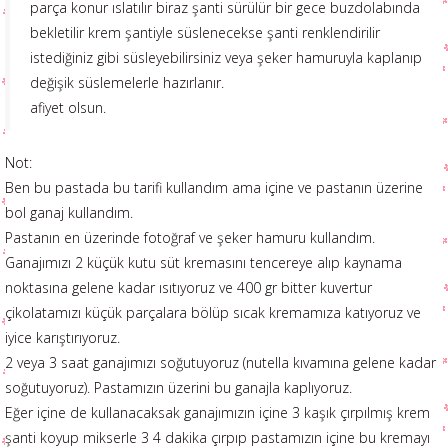
parça konur ıslatılır biraz şanti sürülür bir gece buzdolabında
bekletilir krem şantiyle süslenecekse şanti renklendirilir
istediğiniz gibi süsleyebilirsiniz veya şeker hamuruyla kaplanıp
değişik süslemelerle hazırlanır.
afiyet olsun.
Not:
Ben bu pastada bu tarifi kullandım ama içine ve pastanın üzerine
bol ganaj kullandım.
Pastanın en üzerinde fotoğraf ve şeker hamuru kullandım.
Ganajımızı 2 küçük kutu süt kremasını tencereye alıp kaynama
noktasına gelene kadar ısıtıyoruz ve 400 gr bitter kuvertur
çikolatamızı küçük parçalara bölüp sıcak kremamıza katıyoruz ve
iyice karıştırıyoruz.
2 veya 3 saat ganajımızı soğutuyoruz (nutella kıvamına gelene kadar
soğutuyoruz). Pastamızın üzerini bu ganajla kaplıyoruz.
Eğer içine de kullanacaksak ganajımızın içine 3 kaşık çırpılmış krem
şanti koyup mikserle 3 4 dakika çırpıp pastamızın içine bu kremayı