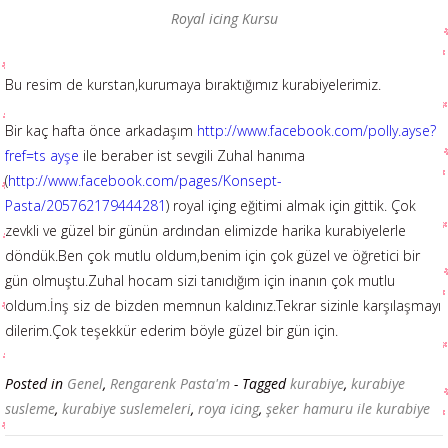
Royal icing Kursu
Bu resim de kurstan,kurumaya bıraktığımız kurabiyelerimiz.
Bir kaç hafta önce arkadaşım
http://www.facebook.com/polly.ayse?
fref=ts ayşe
ile beraber ist sevgili Zuhal hanıma
(
http://www.facebook.com/pages/Konsept-
Pasta/205762179444281
) royal içing eğitimi almak için gittik. Çok
zevkli ve güzel bir günün ardından elimizde harika kurabiyelerle
döndük.Ben çok mutlu oldum,benim için çok güzel ve öğretici bir
gün olmuştu.Zuhal hocam sizi tanıdığım için inanın çok mutlu
oldum.İnş siz de bizden memnun kaldınız.Tekrar sizinle karşılaşmayı
dilerim.Çok teşekkür ederim böyle güzel bir gün için.
Posted in
Genel
,
Rengarenk Pasta'm
- Tagged
kurabiye
,
kurabiye
susleme
,
kurabiye suslemeleri
,
roya icing
,
şeker hamuru ile kurabiye