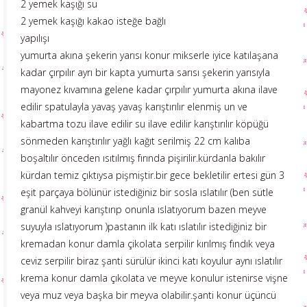
2 yemek kaşığı su
2 yemek kaşığı kakao isteğe bağlı
yapılışı
yumurta akına şekerin yarısı konur mikserle iyice katılaşana
kadar çırpılır ayrı bir kapta yumurta sarısı şekerin yarısıyla
mayonez kıvamına gelene kadar çırpılır yumurta akına ilave
edilir spatulayla yavaş yavaş karıştırılır elenmiş un ve
kabartma tozu ilave edilir su ilave edilir karıştırılır köpüğü
sönmeden karıştırılır yağlı kağıt serilmiş 22 cm kalıba
boşaltılır önceden ısıtılmış fırında pişirilir.kürdanla bakılır
kürdan temiz çıktıysa pişmiştir.bir gece bekletilir ertesi gün 3
eşit parçaya bölünür istediğiniz bir sosla ıslatılır (ben sütle
granül kahveyi karıştırıp onunla ıslatıyorum bazen meyve
suyuyla ıslatıyorum )pastanın ilk katı ıslatılır istediğiniz bir
kremadan konur damla çikolata serpilir kırılmış fındık veya
ceviz serpilir biraz şanti sürülür ikinci katı koyulur aynı ıslatılır
krema konur damla çıkolata ve meyve konulur istenirse vişne
veya muz veya başka bir meyva olabilir.şanti konur üçüncü