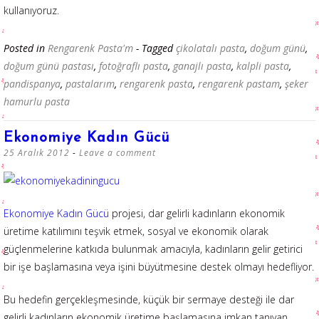
kullanıyoruz.
Posted in
Rengarenk Pasta'm
- Tagged
çikolatalı pasta
,
doğum günü
,
doğum günü pastası
,
fotoğraflı pasta
,
ganajlı pasta
,
kalpli pasta
,
pandispanya
,
pastalarım
,
rengarenk pasta
,
rengarenk pastam
,
şeker
hamurlu pasta
Ekonomiye Kadın Gücü
25 Aralık 2012
Leave a comment
Ekonomiye Kadın Gücü
projesi, dar gelirli kadınların ekonomik
üretime katılımını teşvik etmek, sosyal ve ekonomik olarak
güçlenmelerine katkıda bulunmak amacıyla, kadınların gelir getirici
bir işe başlamasına veya işini büyütmesine destek olmayı hedefliyor.
Bu hedefin gerçekleşmesinde, küçük bir sermaye desteği ile dar
gelirli kadınların ekonomik üretime başlamasına imkan tanıyan