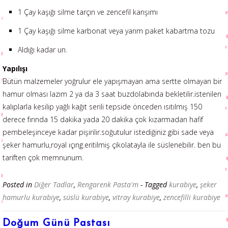
1 Çay kaşığı silme tarçın ve zencefil karışımı
1 Çay kaşığı silme karbonat veya yarım paket kabartma tozu
Aldığı kadar un.
Yapılışı
Bütün malzemeler yoğrulur ele yapışmayan ama sertte olmayan bir
hamur olması lazım 2 ya da 3 saat buzdolabında bekletilir.istenilen
kalıplarla kesilip yağlı kağıt serili tepside önceden ısıtılmış 150
derece fırında 15 dakika yada 20 dakika çok kızarmadan hafif
pembeleşinceye kadar pişirilir.soğutulur istediğiniz gibi sade veya
şeker hamurlu,royal ıçıng.eritilmiş çikolatayla ile süslenebilir. ben bu
tariften çok memnunum.
Posted in
Diğer Tadlar
,
Rengarenk Pasta'm
- Tagged
kurabiye
,
şeker
hamurlu kurabiye
,
süslü kurabiye
,
vitray kurabiye
,
zencefilli kurabiye
Doğum Günü Pastası