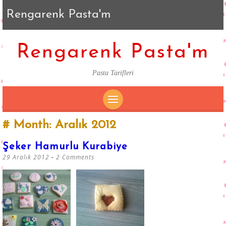
Rengarenk Pasta'm
Rengarenk Pasta'm
Pasta Tarifleri
SKIP
Month:
Aralık 2012
TO
CONTENT
Şeker Hamurlu Kurabiye
29 Aralık 2012
2 Comments