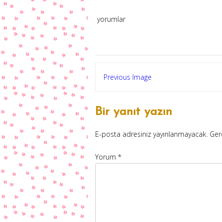
yorumlar
Previous Image
Bir yanıt yazın
E-posta adresiniz yayınlanmayacak.
Ger
Yorum
*