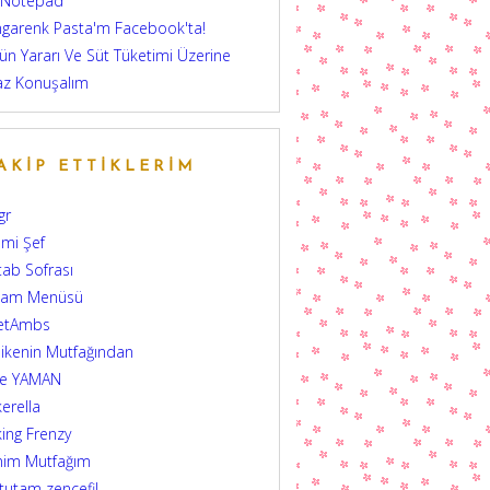
 Notepad
garenk Pasta'm Facebook'ta!
ün Yararı Ve Süt Tüketimi Üzerine
az Konuşalım
AKIP ETTIKLERIM
gr
mi Şef
tab Sofrası
şam Menüsü
etAmbs
ikenin Mutfağından
şe YAMAN
erella
ing Frenzy
nim Mutfağım
 tutam zencefil