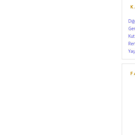
K
Diğ
Ge
Kut
Re
Yaş
F