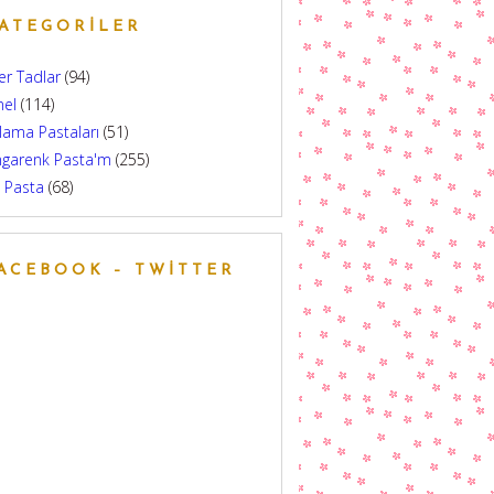
ATEGORILER
er Tadlar
(94)
nel
(114)
lama Pastaları
(51)
ngarenk Pasta'm
(255)
 Pasta
(68)
ACEBOOK – TWITTER