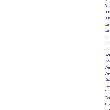
Biz
Bur
Bu
Ca
Caf
caf
caf
cah
Da
Dav
Den
Dev
Di
eya
Fre
Ger
gül