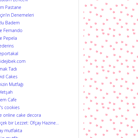
im Pastane
çin'in Denemeleri
zlu Badem
fe Fernando
e Pepela
ederins
eportakal
idejibek.com
mak Tadı
id Cakes
izin Mutfağı
letşah
dem Cafe
's cookies
e online cake decora
çek bir Lezzet: Ofçay Hazine…
ay mutfakta