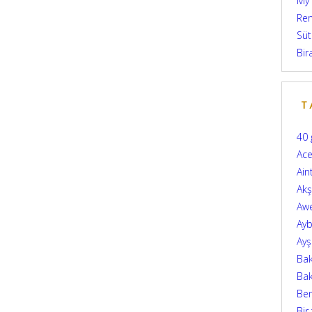
My
Ren
Süt
Bir
T
40 
Ace
Ain
Ak
Aw
Ayb
Ay
Bak
Bak
Be
Bir