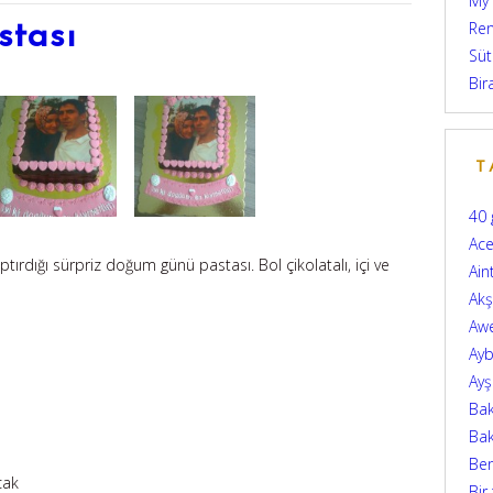
My
Ren
tası
Süt
Bir
T
40 
Ace
ırdığı sürpriz doğum günü pastası. Bol çikolatalı, içi ve
Ain
Ak
Aw
Ayb
Ay
Bak
Bak
Be
cak
Bir