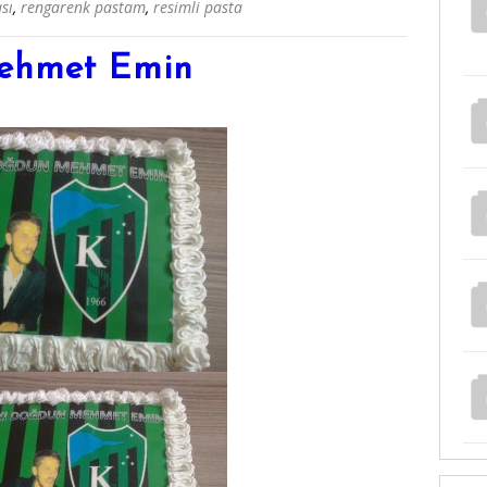
sı
,
rengarenk pastam
,
resimli pasta
Mehmet Emin