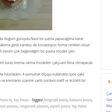
a doğum günüydü.Nasıl bir pasta yapacağıma karar
klıma geldi kardeşi de kocaelispor forma renkleri olsun
flı benim çok beğendiğim bir pasta modeli çıktı.
m biraz krema sıkma modelleri çalışsam fena olmayacak.
 hazırladım. 4 yumurtalı olçüyü kullandım.İçine çakıl
ve kremanın üzerine şanti sürdüm.Hafif ve lezzetli bir
B
Çam
Ger
Pasta'm
,
Yaş Pasta
- Tagged
fotoğraflı pasta
,
kakaolu pasta
,
Max
mun pastası
,
rengarenk pastam
,
vişneli pasta
,
Yaş Pasta