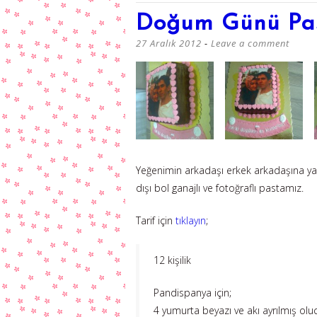
Doğum Günü Pas
27 Aralık 2012
Leave a comment
Yeğenimin arkadaşı erkek arkadaşına yapt
dışı bol ganajlı ve fotoğraflı pastamız.
Tarif için
tıklayın
;
12 kişilik
Pandispanya için;
4 yumurta beyazı ve akı ayrılmış olu