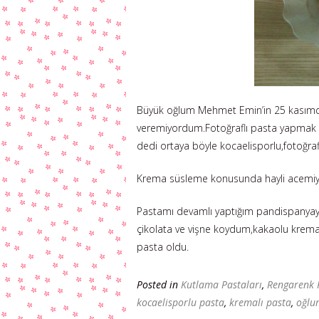
Büyük oğlum Mehmet Emin’in 25 kasımd
veremiyordum.Fotoğraflı pasta yapmak a
dedi ortaya böyle kocaelisporlu,fotoğra
Krema süsleme konusunda hayli acemiyi
Pastamı devamlı yaptığım pandispanyayla
çikolata ve vişne koydum,kakaolu krema 
pasta oldu.
Posted in
Kutlama Pastaları
,
Rengarenk 
kocaelisporlu pasta
,
kremalı pasta
,
oğlu