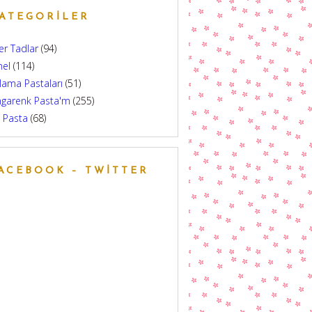
ATEGORILER
er Tadlar
(94)
nel
(114)
lama Pastaları
(51)
ngarenk Pasta'm
(255)
 Pasta
(68)
ACEBOOK – TWITTER