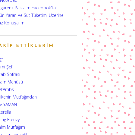
 Notepad
garenk Pasta'm Facebook'ta!
ün Yararı Ve Süt Tüketimi Üzerine
az Konuşalım
AKIP ETTIKLERIM
gr
mi Şef
tab Sofrası
şam Menüsü
etAmbs
ikenin Mutfağından
şe YAMAN
erella
ing Frenzy
nim Mutfağım
 tutam zencefil