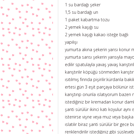
1 su bardağı şeker
1,5 su bardağı un
1 paket kabartma tozu
2 yemek kaşığı su
2 yemek kaşığı kakao isteğe bağlı
yapılışı
yumurta akına şekerin yarısı konur mik
yumurta sarısı şekerin yarısıyla may
edilir spatulayla yavaş yavaş karıştırı
karıştırılır köpüğü sönmeden karıştırı
ısıtılmış fırında pişirilir.kürdanla bak
ertesi gün 3 eşit parçaya bölünür iste
karıştırıp onunla ıslatıyorum bazen me
istediğiniz bir kremadan konur damla ç
şanti sürülür ikinci katı koyulur ayn
istenirse vişne veya muz veya başka
ıslatılır biraz şanti sürülür bir gec
renklendirilir istediğiniz gibi süsley