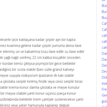
Biz
Bur
Bu
Ca
Caf
caf
serle iyice katılaşana kadar çırpılır ayrı bir kapta
caf
onez kıvamına gelene kadar çırpılır yumurta akına ilave
cah
lır elenmiş un ve kabartma tozu ilave edilir su ilave edilir
Da
lır yağlı kağıt serilmiş 22 cm kalıba boşaltılır önceden
Dav
ılır kürdan temiz çıktıysa pişmiştir.bir gece bekletilir
Den
diğiniz bir sosla ıslatılır (ben sütle granül kahveyi
Dev
yve suyuyla ıslatıyorum )pastanın ilk katı ıslatılır
Di
ikolata serpilir kırılmış fındık veya ceviz serpilir biraz
eya
ı ıslatılır krema konur damla çıkolata ve meyve konulur
Fre
 bir meyva olabilir.şanti konur üçüncü parça konur
Ger
e buzdolabında bekletilir krem şantiyle süslenecekse şanti
gül
ebilirsiniz veya şeker hamuruyla kaplanıp değişik