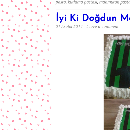
pasta
,
kutlama pastası
,
mahmutun pasta
İyi Ki Doğdun 
01 Aralık 2014
Leave a comment