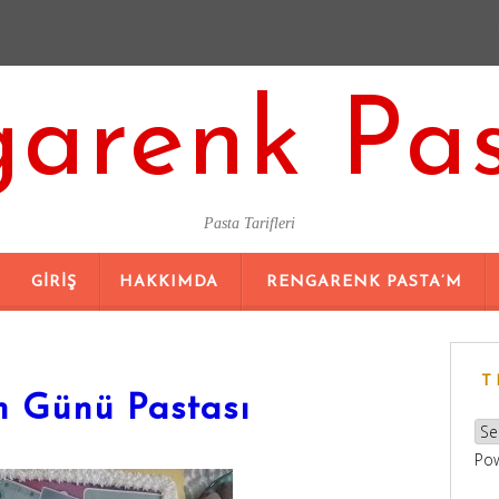
arenk Pa
Pasta Tarifleri
SKIP
GIRIŞ
HAKKIMDA
RENGARENK PASTA’M
TO
CONTENT
T
 Günü Pastası
Po