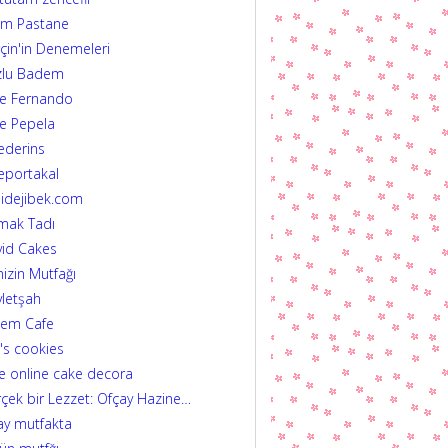
im Pastane
çin'in Denemeleri
zlu Badem
fe Fernando
e Pepela
ederins
eportakal
idejibek.com
mak Tadı
id Cakes
izin Mutfağı
letşah
dem Cafe
's cookies
e online cake decora
çek bir Lezzet: Ofçay Hazine…
ay mutfakta