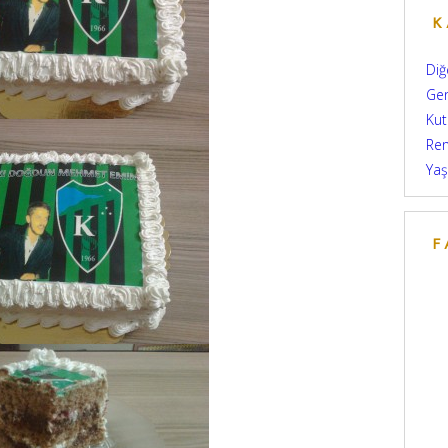
K
Diğ
Ge
Kut
Re
Yaş
F