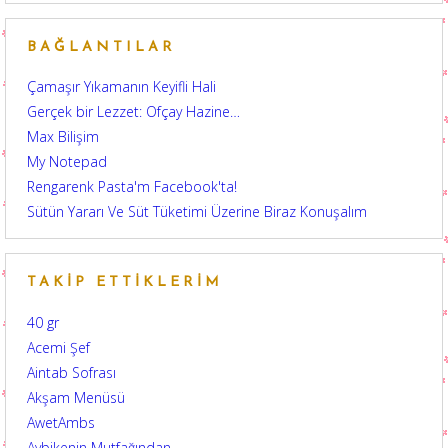
BAĞLANTILAR
Çamaşır Yıkamanın Keyifli Hali
Gerçek bir Lezzet: Ofçay Hazine…
Max Bilişim
My Notepad
Rengarenk Pasta'm Facebook'ta!
Sütün Yararı Ve Süt Tüketimi Üzerine Biraz Konuşalım
TAKIP ETTIKLERIM
40 gr
Acemi Şef
Aintab Sofrası
Akşam Menüsü
AwetAmbs
Aybikenin Mutfağından