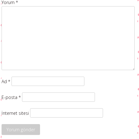
Yorum
*
Ad
*
E-posta
*
İnternet sitesi