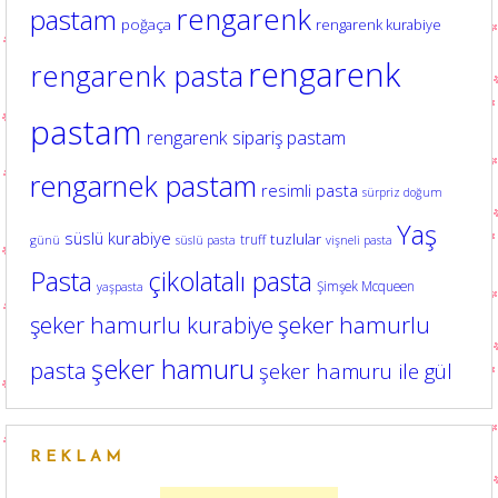
rengarenk
pastam
poğaça
rengarenk kurabiye
rengarenk
rengarenk pasta
pastam
rengarenk sipariş pastam
rengarnek pastam
resimli pasta
sürpriz doğum
Yaş
süslü kurabiye
tuzlular
truff
günü
süslü pasta
vişneli pasta
Pasta
çikolatalı pasta
Şimşek Mcqueen
yaşpasta
şeker hamurlu kurabiye
şeker hamurlu
şeker hamuru
pasta
şeker hamuru ile gül
REKLAM