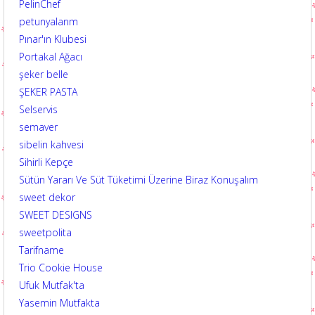
PelinChef
petunyalarım
Pınar'ın Klubesi
Portakal Ağacı
şeker belle
ŞEKER PASTA
Selservis
semaver
sibelin kahvesi
Sihirli Kepçe
Sütün Yararı Ve Süt Tüketimi Üzerine Biraz Konuşalım
sweet dekor
SWEET DESIGNS
sweetpolita
Tarifname
Trio Cookie House
Ufuk Mutfak'ta
Yasemin Mutfakta