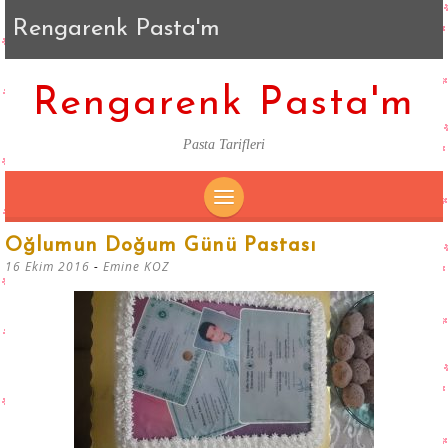
Rengarenk Pasta'm
Rengarenk Pasta'm
Pasta Tarifleri
SKIP
Oğlumun Doğum Günü Pastası
TO
16 Ekim 2016
-
Emine KOZ
CONTENT