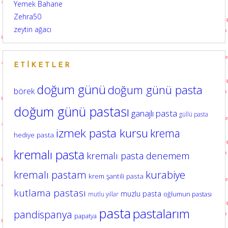
Yemek Bahane
Zehra50
zeytin ağacı
ETIKETLER
doğum günü
doğum günü pasta
börek
doğum günü pastası
ganajlı pasta
güllü pasta
izmek pasta kursu
krema
hediye pasta
kremalı pasta
kremalı pasta denemem
kurabiye
kremalı pastam
krem şantili pasta
kutlama pastası
muzlu pasta
oğlumun pastası
mutlu yıllar
pasta
pastalarım
pandispanya
papatya