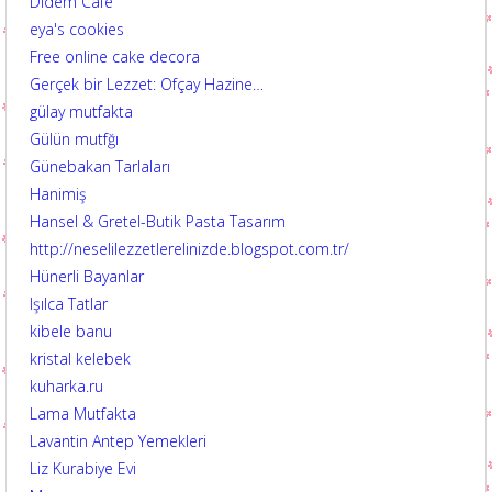
Didem Cafe
eya's cookies
Free online cake decora
Gerçek bir Lezzet: Ofçay Hazine…
gülay mutfakta
Gülün mutfğı
Günebakan Tarlaları
Hanimiş
Hansel & Gretel-Butik Pasta Tasarım
http://neselilezzetlerelinizde.blogspot.com.tr/
Hünerli Bayanlar
Işılca Tatlar
kibele banu
kristal kelebek
kuharka.ru
Lama Mutfakta
Lavantin Antep Yemekleri
Liz Kurabiye Evi