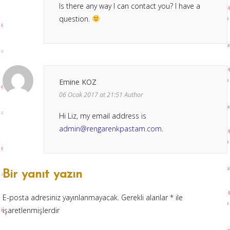
Is there any way I can contact you? I have a
question.
Emine KOZ
06 Ocak 2017 at 21:51
Author
Hi Liz, my email address is
admin@rengarenkpastam.com
.
Bir yanıt yazın
E-posta adresiniz yayınlanmayacak.
Gerekli alanlar
*
ile
işaretlenmişlerdir