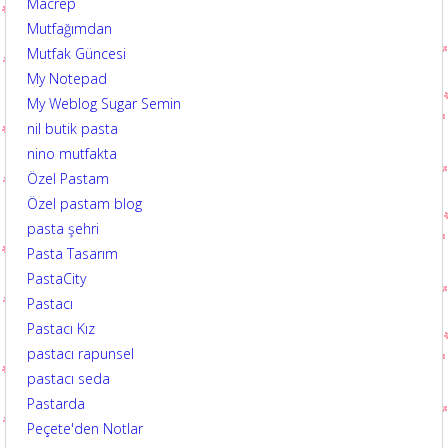
Macrep
Mutfağımdan
Mutfak Güncesi
My Notepad
My Weblog Sugar Semin
nil butik pasta
nino mutfakta
Özel Pastam
Özel pastam blog
pasta şehri
Pasta Tasarım
PastaCity
Pastacı
Pastacı Kız
pastacı rapunsel
pastacı seda
Pastarda
Peçete'den Notlar