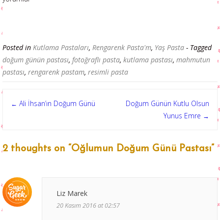
Posted in
Kutlama Pastaları
,
Rengarenk Pasta'm
,
Yaş Pasta
- Tagged
doğum günün pastası
,
fotoğraflı pasta
,
kutlama pastası
,
mahmutun
pastası
,
rengarenk pastam
,
resimli pasta
Post
Ali İhsan’ın Doğum Günü
Doğum Günün Kutlu Olsun
←
Yunus Emre
→
navigation
2 thoughts on “
Oğlumun Doğum Günü Pastası
”
Liz Marek
20 Kasım 2016 at 02:57