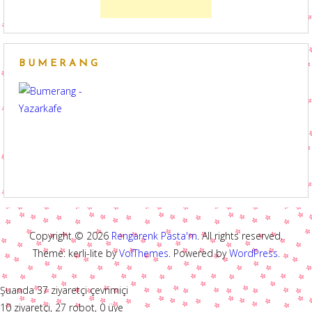
BUMERANG
Copyright © 2026
Rengarenk Pasta'm
. All rights reserved.
Theme: kerli-lite by
VolThemes
. Powered by
WordPress
.
Şuanda 37 ziyaretçi çevrimiçi
10 ziyaretçi, 27 robot, 0 üye