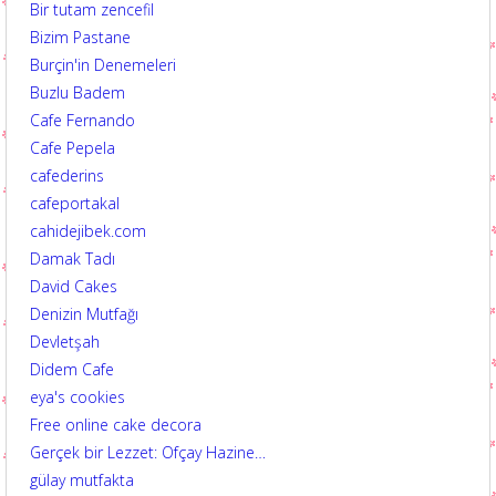
Bir tutam zencefil
Bizim Pastane
Burçin'in Denemeleri
Buzlu Badem
Cafe Fernando
Cafe Pepela
cafederins
cafeportakal
cahidejibek.com
Damak Tadı
David Cakes
Denizin Mutfağı
Devletşah
Didem Cafe
eya's cookies
Free online cake decora
Gerçek bir Lezzet: Ofçay Hazine…
gülay mutfakta