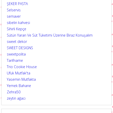
ŞEKER PASTA
Selservis
semaver
sibelin kahvesi
Sihirli Kepçe
Sütün Yararı Ve Süt Tüketimi Üzerine Biraz Konuşalım
sweet dekor
SWEET DESIGNS
sweetpolita
Tarifname
Trio Cookie House
Ufuk Mutfak'ta
Yasemin Mutfakta
Yemek Bahane
Zehra50
zeytin ağacı