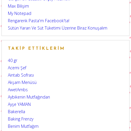
Max Bilişim
My Notepad
Rengarenk Pasta'm Facebook'ta!
Sütün Yararı Ve Süt Tüketimi Üzerine Biraz Konuşalım
TAKIP ETTIKLERIM
40 gr
Acemi Şef
Aintab Sofrası
Akşam Menüsü
AwetAmbs
Aybikenin Mutfağından
Ayşe YAMAN
Bakerella
Baking Frenzy
Benim Mutfağım