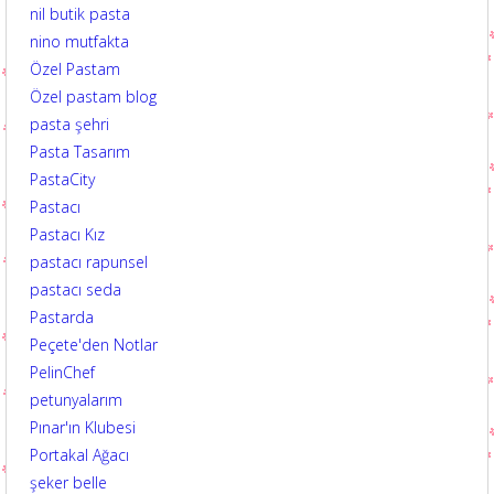
nil butik pasta
nino mutfakta
Özel Pastam
Özel pastam blog
pasta şehri
Pasta Tasarım
PastaCity
Pastacı
Pastacı Kız
pastacı rapunsel
pastacı seda
Pastarda
Peçete'den Notlar
PelinChef
petunyalarım
Pınar'ın Klubesi
Portakal Ağacı
şeker belle