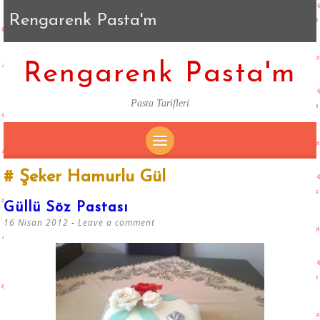
Rengarenk Pasta'm
Rengarenk Pasta'm
Pasta Tarifleri
SKIP
Şeker Hamurlu Gül
TO
CONTENT
Güllü Söz Pastası
16 Nisan 2012
Leave a comment