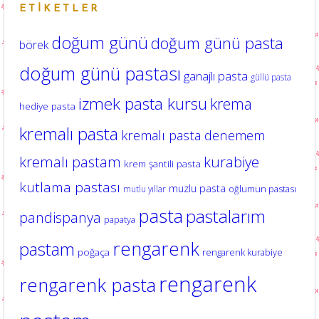
ETIKETLER
doğum günü
doğum günü pasta
börek
doğum günü pastası
ganajlı pasta
güllü pasta
izmek pasta kursu
krema
hediye pasta
kremalı pasta
kremalı pasta denemem
kurabiye
kremalı pastam
krem şantili pasta
kutlama pastası
muzlu pasta
oğlumun pastası
mutlu yıllar
pasta
pastalarım
pandispanya
papatya
rengarenk
pastam
poğaça
rengarenk kurabiye
rengarenk
rengarenk pasta