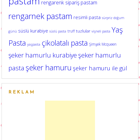
pastam
rengarenk sipariş pastam
rengarnek pastam
resimli pasta
sürpriz doğum
Yaş
süslü kurabiye
tuzlular
truff
günü
süslü pasta
vişneli pasta
Pasta
çikolatalı pasta
Şimşek Mcqueen
yaşpasta
şeker hamurlu kurabiye
şeker hamurlu
şeker hamuru
pasta
şeker hamuru ile gül
REKLAM