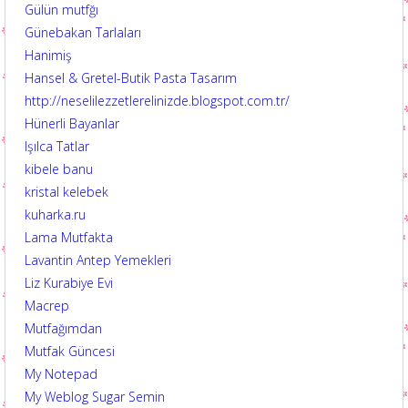
Gülün mutfğı
Günebakan Tarlaları
Hanimiş
Hansel & Gretel-Butik Pasta Tasarım
http://neselilezzetlerelinizde.blogspot.com.tr/
Hünerli Bayanlar
Işılca Tatlar
kibele banu
kristal kelebek
kuharka.ru
Lama Mutfakta
Lavantin Antep Yemekleri
Liz Kurabiye Evi
Macrep
Mutfağımdan
Mutfak Güncesi
My Notepad
My Weblog Sugar Semin