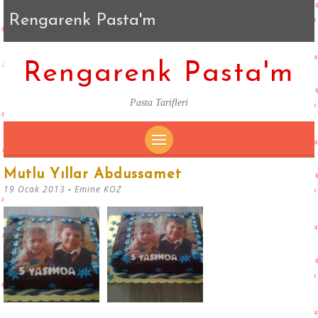
Rengarenk Pasta'm
Rengarenk Pasta'm
Pasta Tarifleri
SKIP
Mutlu Yıllar Abdussamet
TO
19 Ocak 2013
-
Emine KOZ
CONTENT