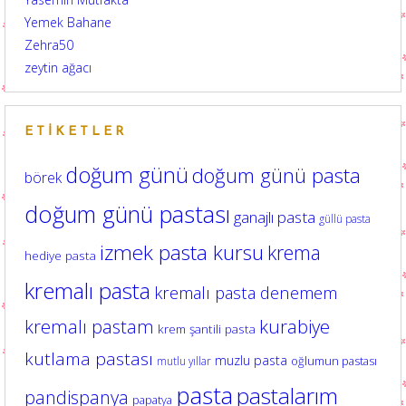
Yemek Bahane
Zehra50
zeytin ağacı
ETIKETLER
doğum günü
doğum günü pasta
börek
doğum günü pastası
ganajlı pasta
güllü pasta
izmek pasta kursu
krema
hediye pasta
kremalı pasta
kremalı pasta denemem
kurabiye
kremalı pastam
krem şantili pasta
kutlama pastası
muzlu pasta
oğlumun pastası
mutlu yıllar
pasta
pastalarım
pandispanya
papatya