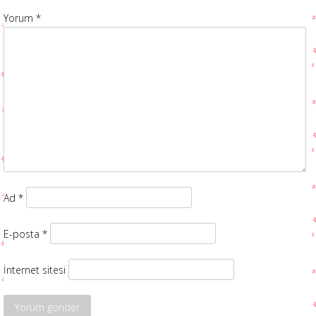
Yorum
*
Ad
*
E-posta
*
İnternet sitesi