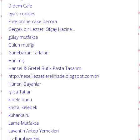
Didem Cafe
eya's cookies
Free online cake decora
Gerçek bir Lezzet: Ofçay Hazine…
gülay mutfakta
Gülün mutfğı
Günebakan Tarlaları
Hanimiş
Hansel & Gretel-Butik Pasta Tasarım
http://neselilezzetlerelinizde.blogspot.com.tr/
Hünerli Bayanlar
Işılca Tatlar
kibele banu
kristal kelebek
kuharka.ru
Lama Mutfakta
Lavantin Antep Yemekleri
Liz Kurabiye Evi