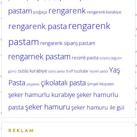
rengarenk
pastam
poğaça
rengarenk kurabiye
rengarenk
rengarenk pasta
pastam
rengarenk sipariş pastam
rengarnek pastam
resimli pasta
sürpriz doğum
Yaş
süslü kurabiye
tuzlular
truff
günü
süslü pasta
vişneli pasta
Pasta
çikolatalı pasta
Şimşek Mcqueen
yaşpasta
şeker hamurlu kurabiye
şeker hamurlu
şeker hamuru
pasta
şeker hamuru ile gül
REKLAM