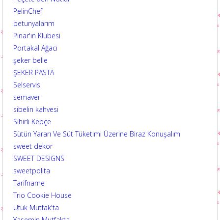
PelinChef
petunyalarım
Pınar'ın Klubesi
Portakal Ağacı
şeker belle
ŞEKER PASTA
Selservis
semaver
sibelin kahvesi
Sihirli Kepçe
Sütün Yararı Ve Süt Tüketimi Üzerine Biraz Konuşalım
sweet dekor
SWEET DESIGNS
sweetpolita
Tarifname
Trio Cookie House
Ufuk Mutfak'ta
Yasemin Mutfakta