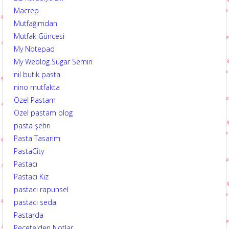
Macrep
Mutfağımdan
Mutfak Güncesi
My Notepad
My Weblog Sugar Semin
nil butik pasta
nino mutfakta
Özel Pastam
Özel pastam blog
pasta şehri
Pasta Tasarım
PastaCity
Pastacı
Pastacı Kız
pastacı rapunsel
pastacı seda
Pastarda
Peçete'den Notlar