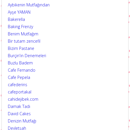
Aybikenin Mutfağından
Ayşe YAMAN
Bakerella
Baking Frenzy
Benim Mutfağım
Bir tutam zencefil
Bizim Pastane
Burçin'in Denemeleri
Buzlu Badem
Cafe Fernando
Cafe Pepela
cafederins
cafeportakal
cahidejibek.com
Damak Tadı
David Cakes
Denizin Mutfağı
Devletşah