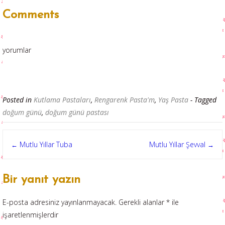
Comments
yorumlar
Posted in
Kutlama Pastaları
,
Rengarenk Pasta'm
,
Yaş Pasta
- Tagged
doğum günü
,
doğum günü pastası
Post
Mutlu Yıllar Tuba
Mutlu Yıllar Şevval
←
→
navigation
Bir yanıt yazın
E-posta adresiniz yayınlanmayacak.
Gerekli alanlar
*
ile
işaretlenmişlerdir