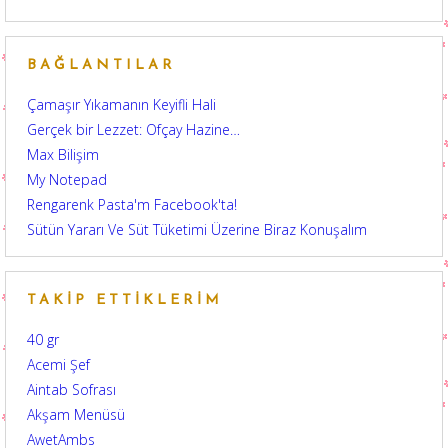
BAĞLANTILAR
Çamaşır Yıkamanın Keyifli Hali
Gerçek bir Lezzet: Ofçay Hazine…
Max Bilişim
My Notepad
Rengarenk Pasta'm Facebook'ta!
Sütün Yararı Ve Süt Tüketimi Üzerine Biraz Konuşalım
TAKIP ETTIKLERIM
40 gr
Acemi Şef
Aintab Sofrası
Akşam Menüsü
AwetAmbs