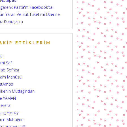
 Notepad
garenk Pasta'm Facebook'ta!
ün Yararı Ve Süt Tüketimi Üzerine
az Konuşalım
AKIP ETTIKLERIM
gr
mi Şef
tab Sofrası
şam Menüsü
etAmbs
ikenin Mutfağından
şe YAMAN
erella
ing Frenzy
nim Mutfağım
 tutam zencefil