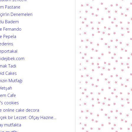
im Pastane
çin'in Denemeleri
zlu Badem
fe Fernando
e Pepela
ederins
eportakal
idejibek.com
mak Tadı
id Cakes
izin Mutfağı
letşah
dem Cafe
's cookies
e online cake decora
çek bir Lezzet: Ofçay Hazine…
ay mutfakta