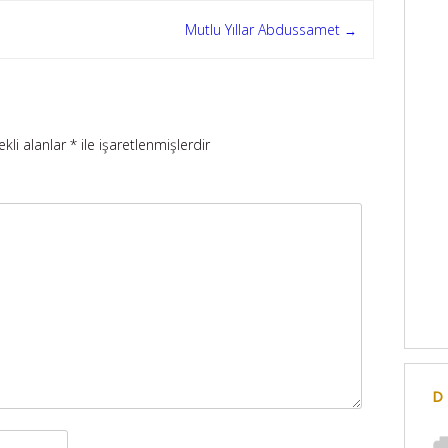
Mutlu Yıllar Abdussamet
→
ekli alanlar
*
ile işaretlenmişlerdir
D