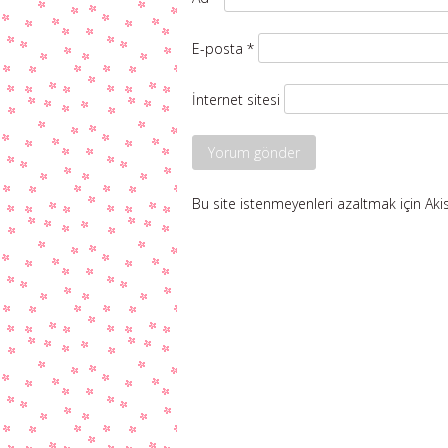
E-posta
*
İnternet sitesi
Bu site istenmeyenleri azaltmak için Aki