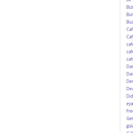
Biz
Bur
Bu
Ca
Caf
caf
caf
cah
Da
Dav
Den
Dev
Di
eya
Fre
Ger
gül