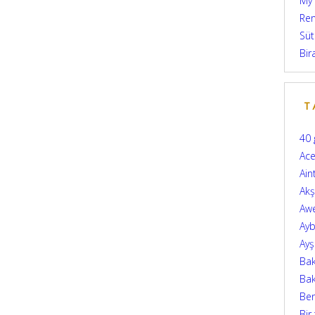
My
Ren
Süt
Bir
T
40 
Ace
Ain
Ak
Aw
Ayb
Ay
Bak
Bak
Be
Bir