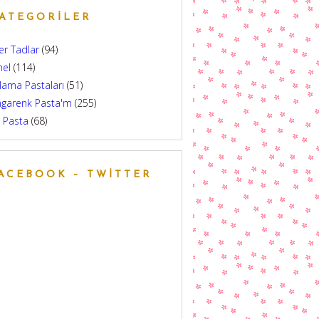
ATEGORILER
er Tadlar
(94)
nel
(114)
lama Pastaları
(51)
ngarenk Pasta'm
(255)
 Pasta
(68)
ACEBOOK – TWITTER