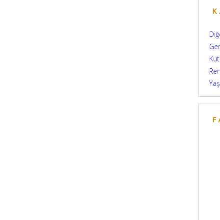
K
Diğ
Ge
Kut
Re
Yaş
F