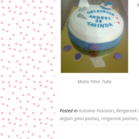
y
Mutlu Yıllar Tuba
Posted in
Kutlama Pastaları
,
Rengarenk 
doğum günü pastası
,
rengarenk pastam
,