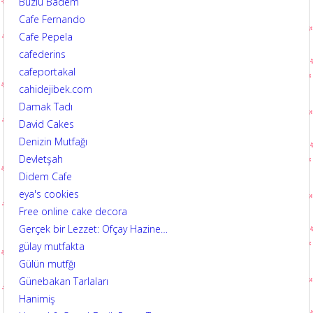
Buzlu Badem
Cafe Fernando
Cafe Pepela
cafederins
cafeportakal
cahidejibek.com
Damak Tadı
David Cakes
Denizin Mutfağı
Devletşah
Didem Cafe
eya's cookies
Free online cake decora
Gerçek bir Lezzet: Ofçay Hazine…
gülay mutfakta
Gülün mutfğı
Günebakan Tarlaları
Hanimiş