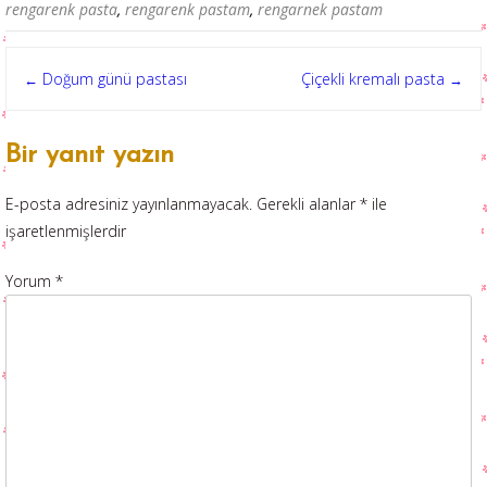
rengarenk pasta
,
rengarenk pastam
,
rengarnek pastam
Post
Doğum günü pastası
Çiçekli kremalı pasta
←
→
navigation
Bir yanıt yazın
E-posta adresiniz yayınlanmayacak.
Gerekli alanlar
*
ile
işaretlenmişlerdir
Yorum
*