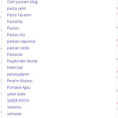
Özel pastam blog
pasta şehri
Pasta Tasarım
PastaCity
Pastacı
Pastacı Kız
pastacı rapunsel
pastacı seda
Pastarda
Peçete'den Notlar
PelinChef
petunyalarım
Pınar'ın Klubesi
Portakal Ağacı
şeker belle
ŞEKER PASTA
Selservis
semaver