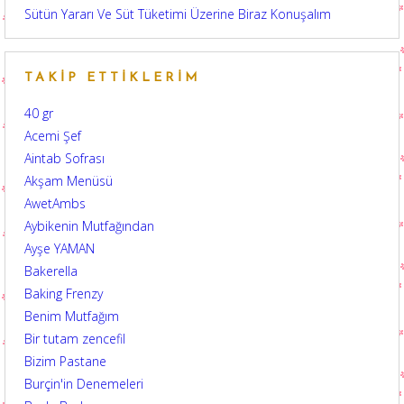
Sütün Yararı Ve Süt Tüketimi Üzerine Biraz Konuşalım
TAKIP ETTIKLERIM
40 gr
Acemi Şef
Aintab Sofrası
Akşam Menüsü
AwetAmbs
Aybikenin Mutfağından
Ayşe YAMAN
Bakerella
Baking Frenzy
Benim Mutfağım
Bir tutam zencefil
Bizim Pastane
Burçin'in Denemeleri