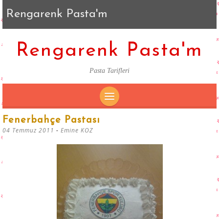
Rengarenk Pasta'm
Rengarenk Pasta'm
Pasta Tarifleri
SKIP
Fenerbahçe Pastası
TO
04 Temmuz 2011
-
Emine KOZ
CONTENT