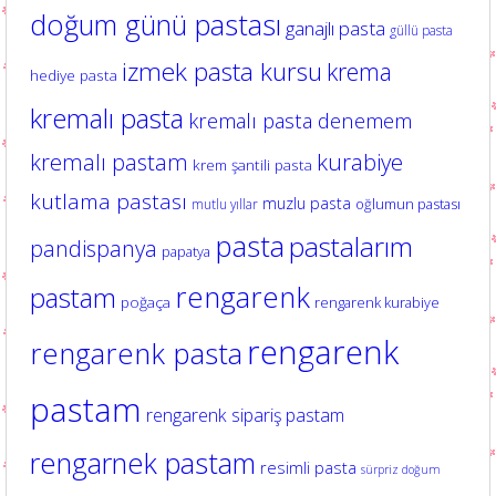
doğum günü pastası
ganajlı pasta
güllü pasta
izmek pasta kursu
krema
hediye pasta
kremalı pasta
kremalı pasta denemem
kurabiye
kremalı pastam
krem şantili pasta
kutlama pastası
muzlu pasta
oğlumun pastası
mutlu yıllar
pasta
pastalarım
pandispanya
papatya
rengarenk
pastam
poğaça
rengarenk kurabiye
rengarenk
rengarenk pasta
pastam
rengarenk sipariş pastam
rengarnek pastam
resimli pasta
sürpriz doğum