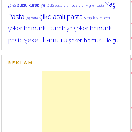
Yaş
süslü kurabiye
tuzlular
truff
günü
süslü pasta
vişneli pasta
Pasta
çikolatalı pasta
Şimşek Mcqueen
yaşpasta
şeker hamurlu kurabiye
şeker hamurlu
şeker hamuru
pasta
şeker hamuru ile gül
REKLAM