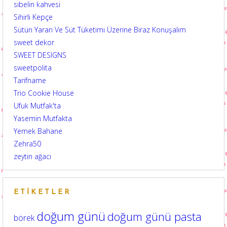
sibelin kahvesi
Sihirli Kepçe
Sütün Yararı Ve Süt Tüketimi Üzerine Biraz Konuşalım
sweet dekor
SWEET DESIGNS
sweetpolita
Tarifname
Trio Cookie House
Ufuk Mutfak'ta
Yasemin Mutfakta
Yemek Bahane
Zehra50
zeytin ağacı
ETIKETLER
doğum günü
doğum günü pasta
börek