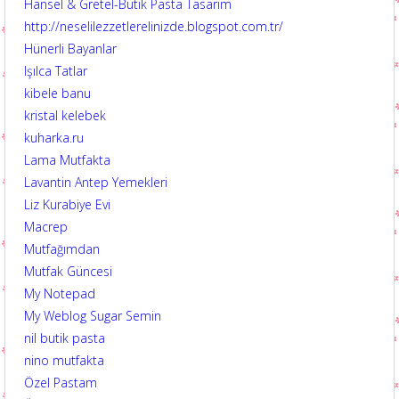
Hansel & Gretel-Butik Pasta Tasarım
http://neselilezzetlerelinizde.blogspot.com.tr/
Hünerli Bayanlar
Işılca Tatlar
kibele banu
kristal kelebek
kuharka.ru
Lama Mutfakta
Lavantin Antep Yemekleri
Liz Kurabiye Evi
Macrep
Mutfağımdan
Mutfak Güncesi
My Notepad
My Weblog Sugar Semin
nil butik pasta
nino mutfakta
Özel Pastam