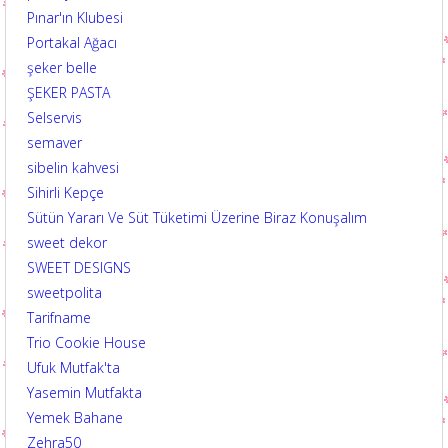
Pınar'ın Klubesi
Portakal Ağacı
şeker belle
ŞEKER PASTA
Selservis
semaver
sibelin kahvesi
Sihirli Kepçe
Sütün Yararı Ve Süt Tüketimi Üzerine Biraz Konuşalım
sweet dekor
SWEET DESIGNS
sweetpolita
Tarifname
Trio Cookie House
Ufuk Mutfak'ta
Yasemin Mutfakta
Yemek Bahane
Zehra50