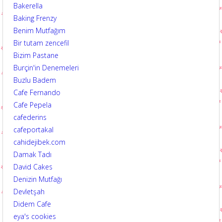
Bakerella
Baking Frenzy
Benim Mutfağım
Bir tutam zencefil
Bizim Pastane
Burçin'in Denemeleri
Buzlu Badem
Cafe Fernando
Cafe Pepela
cafederins
cafeportakal
cahidejibek.com
Damak Tadı
David Cakes
Denizin Mutfağı
Devletşah
Didem Cafe
eya's cookies