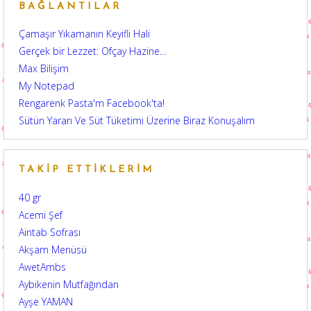
BAĞLANTILAR
Çamaşır Yıkamanın Keyifli Hali
Gerçek bir Lezzet: Ofçay Hazine…
Max Bilişim
My Notepad
Rengarenk Pasta'm Facebook'ta!
Sütün Yararı Ve Süt Tüketimi Üzerine Biraz Konuşalım
TAKIP ETTIKLERIM
40 gr
Acemi Şef
Aintab Sofrası
Akşam Menüsü
AwetAmbs
Aybikenin Mutfağından
Ayşe YAMAN