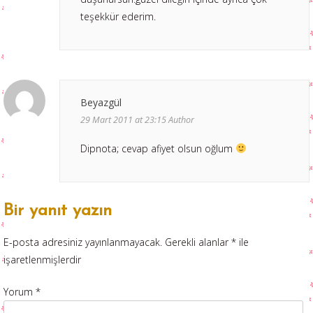
teşekkür ederim.
Beyazgül
29 Mart 2011 at 23:15
Author
Dipnota; cevap afiyet olsun oğlum
Bir yanıt yazın
E-posta adresiniz yayınlanmayacak.
Gerekli alanlar
*
ile
işaretlenmişlerdir
Yorum
*