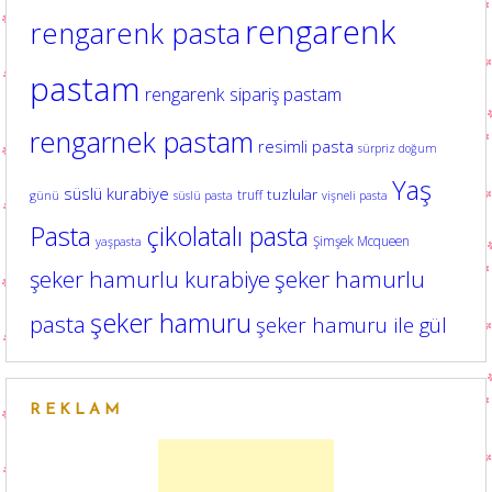
rengarenk
rengarenk pasta
pastam
rengarenk sipariş pastam
rengarnek pastam
resimli pasta
sürpriz doğum
Yaş
süslü kurabiye
tuzlular
truff
günü
süslü pasta
vişneli pasta
Pasta
çikolatalı pasta
Şimşek Mcqueen
yaşpasta
şeker hamurlu kurabiye
şeker hamurlu
şeker hamuru
pasta
şeker hamuru ile gül
REKLAM