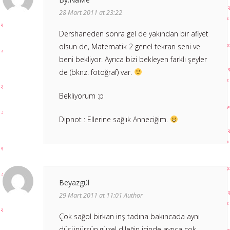
28 Mart 2011 at 23:22
Dershaneden sonra gel de yakından bir afiyet
olsun de, Matematik 2 genel tekrarı seni ve
beni bekliyor. Ayrıca bizi bekleyen farklı şeyler
de (bknz. fotoğraf) var.
Bekliyorum :p
Dipnot : Ellerine sağlık Anneciğim.
Beyazgül
29 Mart 2011 at 11:01
Author
Çok sağol birkan inş tadına bakıncada aynı
düşünürsün.güzel dileğin içinde ayrıca çok