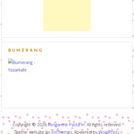
BUMERANG
Copyright © 2026
Rengarenk Pasta'm
. All rights reserved.
Theme: kerli-lite by
VolThemes
. Powered by
WordPress
.