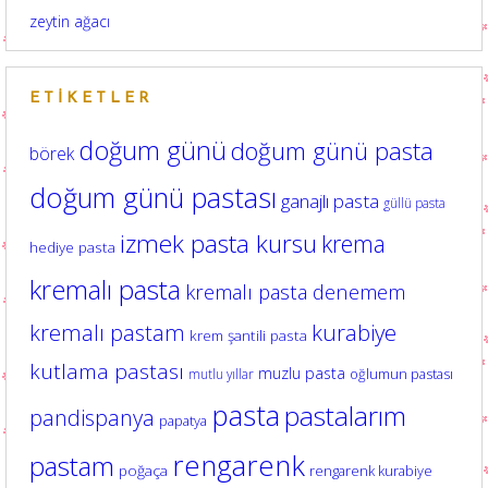
zeytin ağacı
ETIKETLER
doğum günü
doğum günü pasta
börek
doğum günü pastası
ganajlı pasta
güllü pasta
izmek pasta kursu
krema
hediye pasta
kremalı pasta
kremalı pasta denemem
kurabiye
kremalı pastam
krem şantili pasta
kutlama pastası
muzlu pasta
oğlumun pastası
mutlu yıllar
pasta
pastalarım
pandispanya
papatya
rengarenk
pastam
poğaça
rengarenk kurabiye