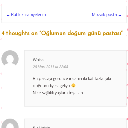
Post
Butik kurabiyelerim
Mozaik pasta
←
→
navigation
4 thoughts on “
Oğlumun doğum günü pastası
”
Whisk
28 Mart 2011 at 22:08
Bu pastayı görünce insanın iki kat fazla iyiki
doğdun diyesi geliyo
Nice sağlıklı yaşlara İnşallah
By.NaMe