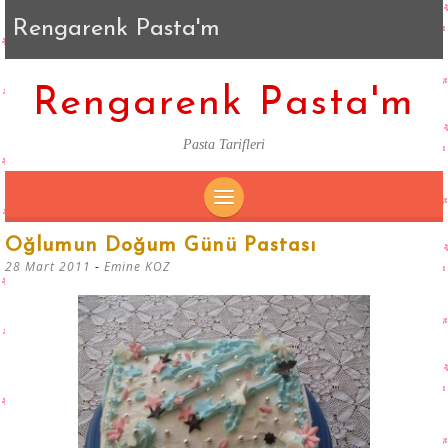
Rengarenk Pasta'm
Rengarenk Pasta'm
Pasta Tarifleri
SKIP
Oğlumun Doğum Günü Pastası
TO
28 Mart 2011
-
Emine KOZ
CONTENT