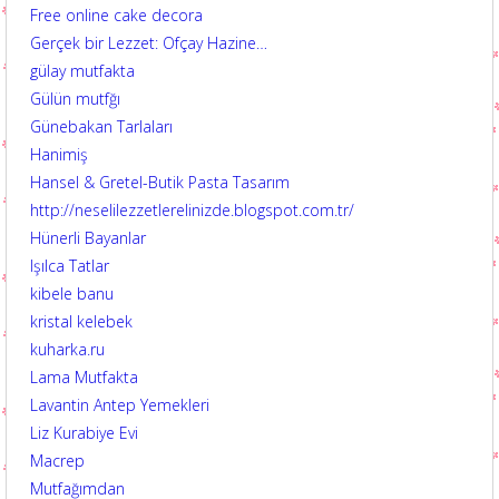
Free online cake decora
Gerçek bir Lezzet: Ofçay Hazine…
gülay mutfakta
Gülün mutfğı
Günebakan Tarlaları
Hanimiş
Hansel & Gretel-Butik Pasta Tasarım
http://neselilezzetlerelinizde.blogspot.com.tr/
Hünerli Bayanlar
Işılca Tatlar
kibele banu
kristal kelebek
kuharka.ru
Lama Mutfakta
Lavantin Antep Yemekleri
Liz Kurabiye Evi
Macrep
Mutfağımdan