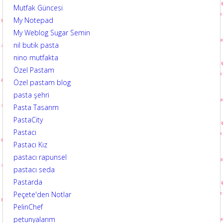
Mutfak Güncesi
My Notepad
My Weblog Sugar Semin
nil butik pasta
nino mutfakta
Özel Pastam
Özel pastam blog
pasta şehri
Pasta Tasarım
PastaCity
Pastacı
Pastacı Kız
pastacı rapunsel
pastacı seda
Pastarda
Peçete'den Notlar
PelinChef
petunyalarım