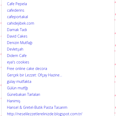
Cafe Pepela
cafederins
cafeportakal
cahidejibek.com
Damak Tadı
David Cakes
Denizin Mutfağı
Devletşah
Didem Cafe
eya's cookies
Free online cake decora
Gerçek bir Lezzet: Ofçay Hazine…
gülay mutfakta
Gülün mutfğı
Günebakan Tarlaları
Hanimiş
Hansel & Gretel-Butik Pasta Tasarım
http://neselilezzetlerelinizde.blogspot.com.tr/