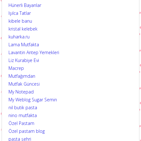
Hünerli Bayanlar
Işılca Tatlar
kibele banu
kristal kelebek
kuharka.ru
Lama Mutfakta
Lavantin Antep Yemekleri
Liz Kurabiye Evi
Macrep
Mutfağımdan
Mutfak Güncesi
My Notepad
My Weblog Sugar Semin
nil butik pasta
nino mutfakta
Özel Pastam
Özel pastam blog
pasta şehri