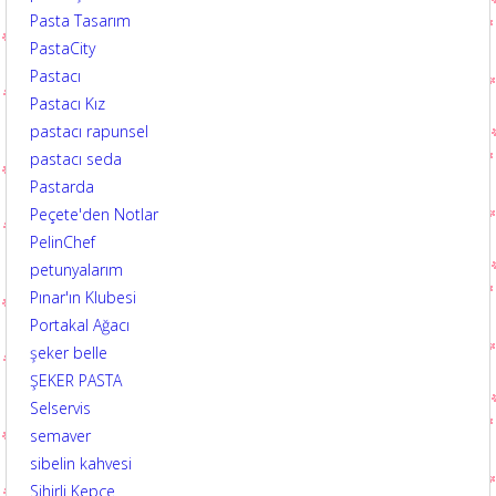
Pasta Tasarım
PastaCity
Pastacı
Pastacı Kız
pastacı rapunsel
pastacı seda
Pastarda
Peçete'den Notlar
PelinChef
petunyalarım
Pınar'ın Klubesi
Portakal Ağacı
şeker belle
ŞEKER PASTA
Selservis
semaver
sibelin kahvesi
Sihirli Kepçe