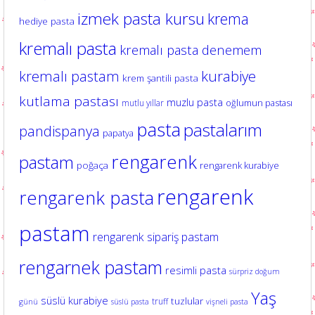
izmek pasta kursu
krema
hediye pasta
kremalı pasta
kremalı pasta denemem
kurabiye
kremalı pastam
krem şantili pasta
kutlama pastası
muzlu pasta
oğlumun pastası
mutlu yıllar
pasta
pastalarım
pandispanya
papatya
rengarenk
pastam
poğaça
rengarenk kurabiye
rengarenk
rengarenk pasta
pastam
rengarenk sipariş pastam
rengarnek pastam
resimli pasta
sürpriz doğum
Yaş
süslü kurabiye
tuzlular
truff
günü
süslü pasta
vişneli pasta