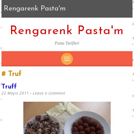
Rengarenk Pasta'm
Rengarenk Pasta'm
Pasta Tarifleri
SKIP
Truf
TO
CONTENT
Truff
22 Mayıs 2011
Leave a comment