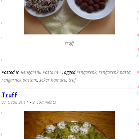
truff
Posted in
Rengarenk Pasta'm
- Tagged
rengarenk
,
rengarenk pasta
,
rengarnek pastam
,
şeker hamuru
,
truf
Truff
07 Ocak 2011
2 Comments