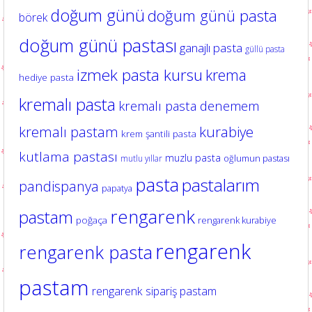
doğum günü
doğum günü pasta
börek
doğum günü pastası
ganajlı pasta
güllü pasta
izmek pasta kursu
krema
hediye pasta
kremalı pasta
kremalı pasta denemem
kurabiye
kremalı pastam
krem şantili pasta
kutlama pastası
muzlu pasta
oğlumun pastası
mutlu yıllar
pasta
pastalarım
pandispanya
papatya
rengarenk
pastam
poğaça
rengarenk kurabiye
rengarenk
rengarenk pasta
pastam
rengarenk sipariş pastam