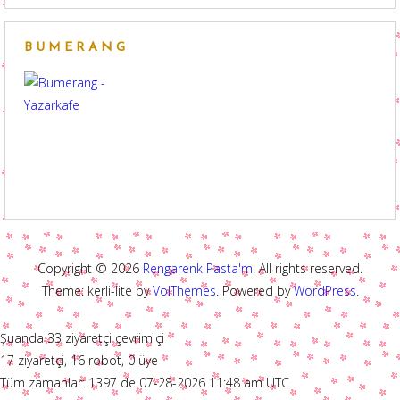
BUMERANG
Copyright © 2026
Rengarenk Pasta'm
. All rights reserved.
Theme: kerli-lite by
VolThemes
. Powered by
WordPress
.
Şuanda 33 ziyaretçi çevrimiçi
17 ziyaretçi, 16 robot, 0 üye
Tüm zamanlar: 1397 de 07-28-2026 11:48 am UTC