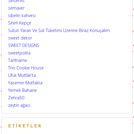
Selservis
semaver
sibelin kahvesi
Sihirli Kepçe
Sütün Yararı Ve Süt Tüketimi Üzerine Biraz Konuşalım
sweet dekor
SWEET DESIGNS
sweetpolita
Tarifname
Trio Cookie House
Ufuk Mutfak'ta
Yasemin Mutfakta
Yemek Bahane
Zehra50
zeytin ağacı
ETIKETLER