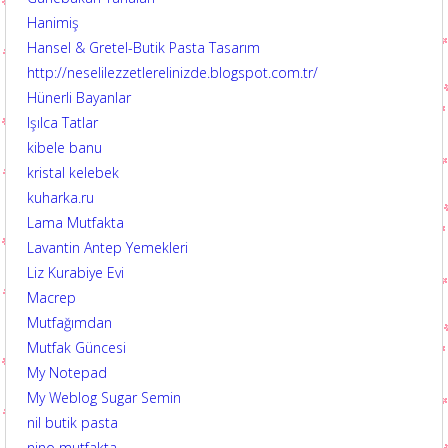
Hanimiş
Hansel & Gretel-Butik Pasta Tasarım
http://neselilezzetlerelinizde.blogspot.com.tr/
Hünerli Bayanlar
Işılca Tatlar
kibele banu
kristal kelebek
kuharka.ru
Lama Mutfakta
Lavantin Antep Yemekleri
Liz Kurabiye Evi
Macrep
Mutfağımdan
Mutfak Güncesi
My Notepad
My Weblog Sugar Semin
nil butik pasta
nino mutfakta