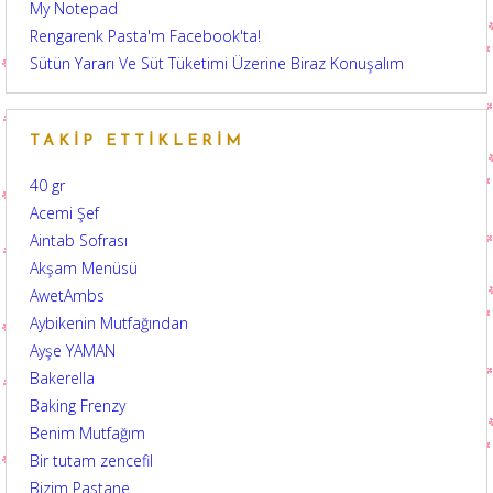
My Notepad
Rengarenk Pasta'm Facebook'ta!
Sütün Yararı Ve Süt Tüketimi Üzerine Biraz Konuşalım
TAKIP ETTIKLERIM
40 gr
Acemi Şef
Aintab Sofrası
Akşam Menüsü
AwetAmbs
Aybikenin Mutfağından
Ayşe YAMAN
Bakerella
Baking Frenzy
Benim Mutfağım
Bir tutam zencefil
Bizim Pastane