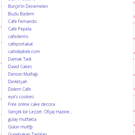
Burçin'in Denemeleri
Buzlu Badem
Cafe Fernando
Cafe Pepela
cafederins
cafeportakal
cahidejibek.com
Damak Tadı
David Cakes
Denizin Mutfağı
Devletşah
Didem Cafe
eya's cookies
Free online cake decora
Gerçek bir Lezzet: Ofçay Hazine…
gülay mutfakta
Gülün mutfğı
Günebakan Tarlaları