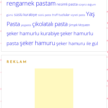
rengarnek pastam
resimli pasta
sürpriz doğum
Yaş
süslü kurabiye
tuzlular
truff
günü
süslü pasta
vişneli pasta
Pasta
çikolatalı pasta
Şimşek Mcqueen
yaşpasta
şeker hamurlu kurabiye
şeker hamurlu
şeker hamuru
pasta
şeker hamuru ile gül
REKLAM