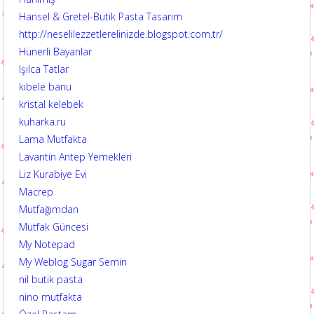
Hansel & Gretel-Butik Pasta Tasarım
http://neselilezzetlerelinizde.blogspot.com.tr/
Hünerli Bayanlar
Işılca Tatlar
kibele banu
kristal kelebek
kuharka.ru
Lama Mutfakta
Lavantin Antep Yemekleri
Liz Kurabiye Evi
Macrep
Mutfağımdan
Mutfak Güncesi
My Notepad
My Weblog Sugar Semin
nil butik pasta
nino mutfakta