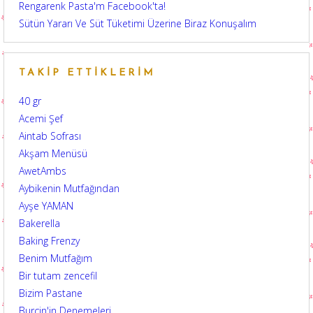
Rengarenk Pasta'm Facebook'ta!
Sütün Yararı Ve Süt Tüketimi Üzerine Biraz Konuşalım
TAKIP ETTIKLERIM
40 gr
Acemi Şef
Aintab Sofrası
Akşam Menüsü
AwetAmbs
Aybikenin Mutfağından
Ayşe YAMAN
Bakerella
Baking Frenzy
Benim Mutfağım
Bir tutam zencefil
Bizim Pastane
Burçin'in Denemeleri