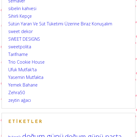
semaver
sibelin kahvesi
Sihirli Kepçe
Sütün Yararı Ve Süt Tüketimi Üzerine Biraz Konuşalım
sweet dekor
SWEET DESIGNS
sweetpolita
Tarifname
Trio Cookie House
Ufuk Mutfak'ta
Yasemin Mutfakta
Yemek Bahane
Zehra50
zeytin ağacı
ETIKETLER
doğum günü
doğum günü pasta