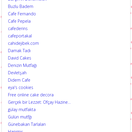
Buzlu Badem
Cafe Fernando
Cafe Pepela
cafederins
cafeportakal
cahidejibek.com
Damak Tadı
David Cakes
Denizin Mutfağı
Devletşah
Didem Cafe
eya's cookies
Free online cake decora
Gerçek bir Lezzet: Ofçay Hazine…
gülay mutfakta
Gülün mutfğı
Günebakan Tarlaları
Hanimiş