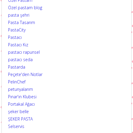
Özel Pastam
Özel pastam blog
pasta şehri
Pasta Tasarım
PastaCity
Pastacı
Pastacı Kız
pastacı rapunsel
pastacı seda
Pastarda
Peçete'den Notlar
PelinChef
petunyalarım
Pınar'ın Klubesi
Portakal Ağacı
şeker belle
ŞEKER PASTA
Selservis