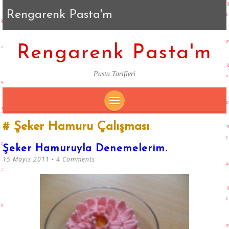
Rengarenk Pasta'm
Rengarenk Pasta'm
Pasta Tarifleri
SKIP
Şeker Hamuru Çalışması
TO
CONTENT
Şeker Hamuruyla Denemelerim.
15 Mayıs 2011
4 Comments