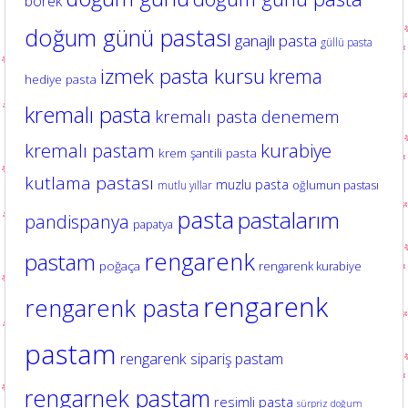
börek
doğum günü pastası
ganajlı pasta
güllü pasta
izmek pasta kursu
krema
hediye pasta
kremalı pasta
kremalı pasta denemem
kurabiye
kremalı pastam
krem şantili pasta
kutlama pastası
muzlu pasta
oğlumun pastası
mutlu yıllar
pasta
pastalarım
pandispanya
papatya
rengarenk
pastam
poğaça
rengarenk kurabiye
rengarenk
rengarenk pasta
pastam
rengarenk sipariş pastam
rengarnek pastam
resimli pasta
sürpriz doğum