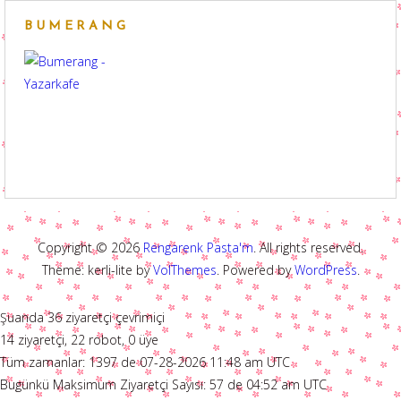
BUMERANG
Copyright © 2026
Rengarenk Pasta'm
. All rights reserved.
Theme: kerli-lite by
VolThemes
. Powered by
WordPress
.
Şuanda 36 ziyaretçi çevrimiçi
14 ziyaretçi, 22 robot, 0 üye
Tüm zamanlar: 1397 de 07-28-2026 11:48 am UTC
Bugünkü Maksimum Ziyaretçi Sayısı: 57 de 04:52 am UTC