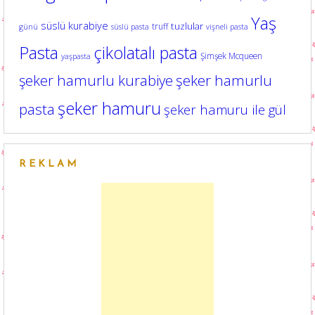
Yaş
süslü kurabiye
tuzlular
truff
günü
süslü pasta
vişneli pasta
Pasta
çikolatalı pasta
Şimşek Mcqueen
yaşpasta
şeker hamurlu kurabiye
şeker hamurlu
şeker hamuru
pasta
şeker hamuru ile gül
REKLAM