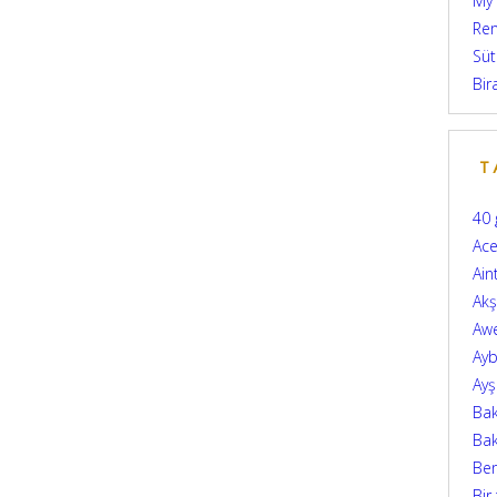
My
Ren
Süt
Bir
T
40 
Ace
Ain
Ak
Aw
Ayb
Ay
Bak
Bak
Be
Bir