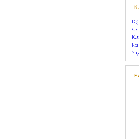
K
Diğ
Ge
Kut
Re
Yaş
F