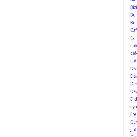
Biz
Bur
Bu
Ca
Caf
caf
caf
cah
Da
Dav
Den
Dev
Di
eya
Fre
Ger
gül