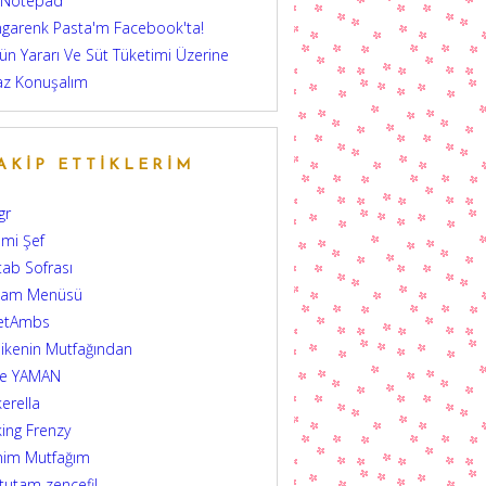
 Notepad
garenk Pasta'm Facebook'ta!
ün Yararı Ve Süt Tüketimi Üzerine
az Konuşalım
AKIP ETTIKLERIM
gr
mi Şef
tab Sofrası
şam Menüsü
etAmbs
ikenin Mutfağından
şe YAMAN
erella
ing Frenzy
nim Mutfağım
 tutam zencefil