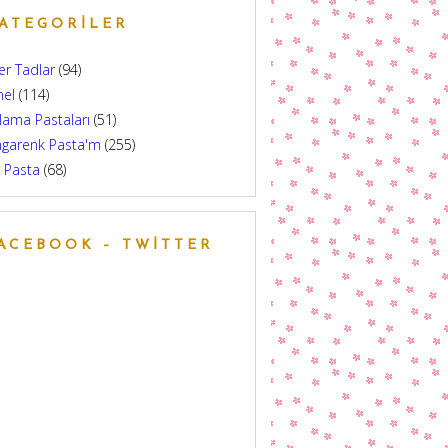
ATEGORILER
er Tadlar
(94)
nel
(114)
lama Pastaları
(51)
ngarenk Pasta'm
(255)
 Pasta
(68)
ACEBOOK – TWITTER