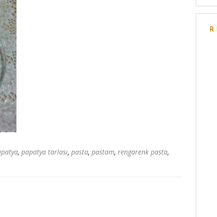
R
apatya
,
papatya tarlası
,
pasta
,
pastam
,
rengarenk pasta
,