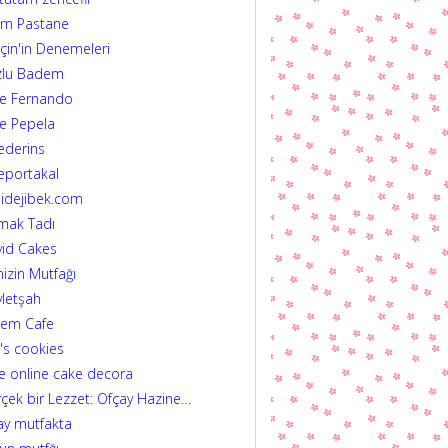
im Pastane
çin'in Denemeleri
zlu Badem
fe Fernando
e Pepela
ederins
eportakal
idejibek.com
mak Tadı
id Cakes
izin Mutfağı
letşah
dem Cafe
's cookies
e online cake decora
çek bir Lezzet: Ofçay Hazine…
ay mutfakta