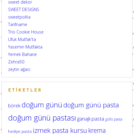
sweet dekor
SWEET DESIGNS
sweetpolita
Tarifname
Trio Cookie House
Ufuk Mutfak'ta
Yasemin Mutfakta
Yemek Bahane
Zehra50
zeytin ağacı
ETIKETLER
doğum günü
doğum günü pasta
börek
doğum günü pastası
ganajlı pasta
güllü pasta
izmek pasta kursu
krema
hediye pasta