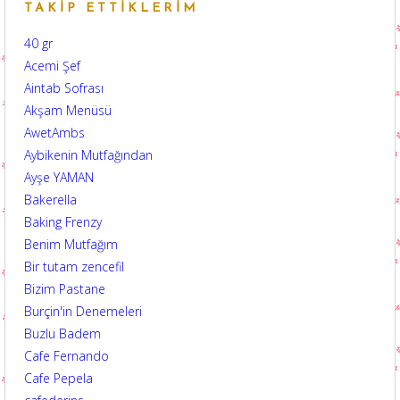
TAKIP ETTIKLERIM
40 gr
Acemi Şef
Aintab Sofrası
Akşam Menüsü
AwetAmbs
Aybikenin Mutfağından
Ayşe YAMAN
Bakerella
Baking Frenzy
Benim Mutfağım
Bir tutam zencefil
Bizim Pastane
Burçin'in Denemeleri
Buzlu Badem
Cafe Fernando
Cafe Pepela