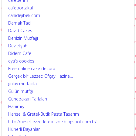
cafederins
cafeportakal
cahidejibek.com
Damak Tadı
David Cakes
Denizin Mutfağı
Devletşah
Didem Cafe
eya's cookies
Free online cake decora
Gerçek bir Lezzet: Ofçay Hazine…
gülay mutfakta
Gülün mutfğı
Günebakan Tarlaları
Hanimiş
Hansel & Gretel-Butik Pasta Tasarım
http://neselilezzetlerelinizde.blogspot.com.tr/
Hünerli Bayanlar