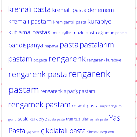
kremalı pasta
kremalı pasta denemem
kurabiye
kremalı pastam
krem şantili pasta
kutlama pastası
muzlu pasta
oğlumun pastası
mutlu yıllar
pasta
pastalarım
pandispanya
papatya
rengarenk
pastam
poğaça
rengarenk kurabiye
rengarenk
rengarenk pasta
pastam
rengarenk sipariş pastam
rengarnek pastam
resimli pasta
sürpriz doğum
Yaş
süslü kurabiye
tuzlular
truff
günü
süslü pasta
vişneli pasta
Pasta
çikolatalı pasta
Şimşek Mcqueen
yaşpasta