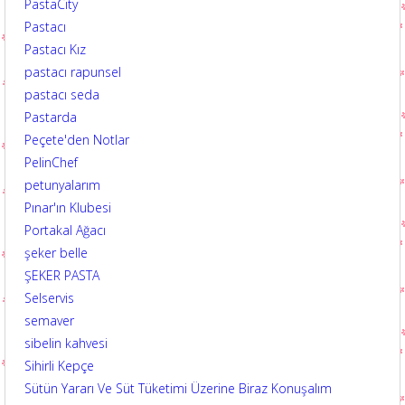
PastaCity
Pastacı
Pastacı Kız
pastacı rapunsel
pastacı seda
Pastarda
Peçete'den Notlar
PelinChef
petunyalarım
Pınar'ın Klubesi
Portakal Ağacı
şeker belle
ŞEKER PASTA
Selservis
semaver
sibelin kahvesi
Sihirli Kepçe
Sütün Yararı Ve Süt Tüketimi Üzerine Biraz Konuşalım