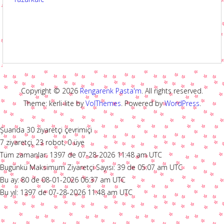
Copyright © 2026
Rengarenk Pasta'm
. All rights reserved.
Theme: kerli-lite by
VolThemes
. Powered by
WordPress
.
Şuanda 30 ziyaretçi çevrimiçi
7 ziyaretçi, 23 robot, 0 üye
Tüm zamanlar: 1397 de 07-28-2026 11:48 am UTC
Bugünkü Maksimum Ziyaretçi Sayısı: 39 de 05:07 am UTC
Bu ay: 80 de 08-01-2026 06:37 am UTC
Bu yıl: 1397 de 07-28-2026 11:48 am UTC