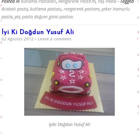
Posted in
Kutlama Pastaları
,
Rengarenk Pasta'm
,
Yaş Pasta
- Tagged
Arabalı pasta
,
kutlama pastası
,
rengarenk pastam
,
şeker hamurlu
pasta
,
yaş pasta doğum günü pastası
İyi Ki Doğdun Yusuf Ali
02 Ağustos 2012
Leave a comment
İyiki Doğdun Yusuf Ali