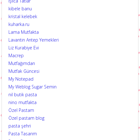
Işılca Tatlar
kibele banu
kristal kelebek
kuharka.ru
Lama Mutfakta
Lavantin Antep Yemekleri
Liz Kurabiye Evi
Macrep
Mutfağımdan
Mutfak Güncesi
My Notepad
My Weblog Sugar Semin
nil butik pasta
nino mutfakta
Özel Pastam
Özel pastam blog
pasta şehri
Pasta Tasarım