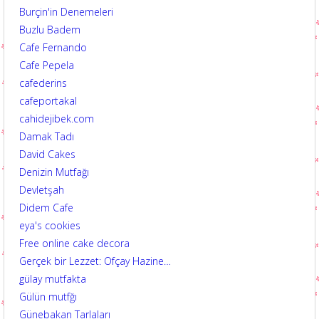
Burçin'in Denemeleri
Buzlu Badem
Cafe Fernando
Cafe Pepela
cafederins
cafeportakal
cahidejibek.com
Damak Tadı
David Cakes
Denizin Mutfağı
Devletşah
Didem Cafe
eya's cookies
Free online cake decora
Gerçek bir Lezzet: Ofçay Hazine…
gülay mutfakta
Gülün mutfğı
Günebakan Tarlaları