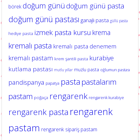
doğum günü
doğum günü pasta
börek
doğum günü pastası
ganajlı pasta
güllü pasta
izmek pasta kursu
krema
hediye pasta
kremalı pasta
kremalı pasta denemem
kurabiye
kremalı pastam
krem şantili pasta
kutlama pastası
muzlu pasta
oğlumun pastası
mutlu yıllar
pasta
pastalarım
pandispanya
papatya
rengarenk
pastam
poğaça
rengarenk kurabiye
rengarenk
rengarenk pasta
pastam
rengarenk sipariş pastam