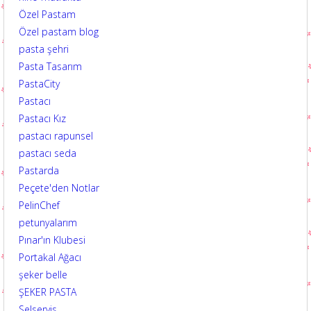
Özel Pastam
Özel pastam blog
pasta şehri
Pasta Tasarım
PastaCity
Pastacı
Pastacı Kız
pastacı rapunsel
pastacı seda
Pastarda
Peçete'den Notlar
PelinChef
petunyalarım
Pınar'ın Klubesi
Portakal Ağacı
şeker belle
ŞEKER PASTA
Selservis