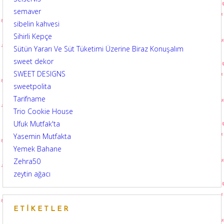
semaver
sibelin kahvesi
Sihirli Kepçe
Sütün Yararı Ve Süt Tüketimi Üzerine Biraz Konuşalım
sweet dekor
SWEET DESIGNS
sweetpolita
Tarifname
Trio Cookie House
Ufuk Mutfak'ta
Yasemin Mutfakta
Yemek Bahane
Zehra50
zeytin ağacı
ETIKETLER