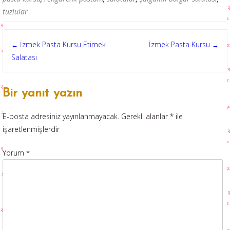
tuzlular
Post
İzmek Pasta Kursu Etimek
İzmek Pasta Kursu
←
→
Salatası
navigation
Bir yanıt yazın
E-posta adresiniz yayınlanmayacak.
Gerekli alanlar
*
ile
işaretlenmişlerdir
Yorum
*