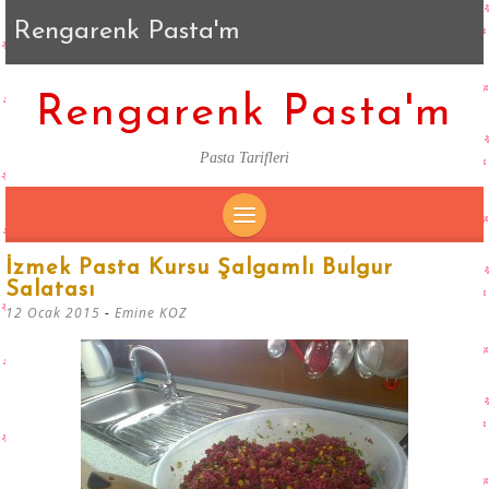
Rengarenk Pasta'm
Rengarenk Pasta'm
Pasta Tarifleri
SKIP
İzmek Pasta Kursu Şalgamlı Bulgur
TO
Salatası
CONTENT
12 Ocak 2015
-
Emine KOZ