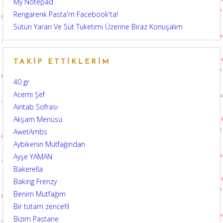
My Notepad
Rengarenk Pasta'm Facebook'ta!
Sütün Yararı Ve Süt Tüketimi Üzerine Biraz Konuşalım
TAKIP ETTIKLERIM
40 gr
Acemi Şef
Aintab Sofrası
Akşam Menüsü
AwetAmbs
Aybikenin Mutfağından
Ayşe YAMAN
Bakerella
Baking Frenzy
Benim Mutfağım
Bir tutam zencefil
Bizim Pastane