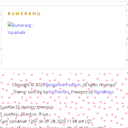
BUMERANG
Copyright © 2026
Rengarenk Pasta'm
. All rights reserved.
Theme: kerli-lite by
VolThemes
. Powered by
WordPress
.
Şuanda 33 ziyaretçi çevrimiçi
5 ziyaretçi, 28 robot, 0 üye
Tüm zamanlar: 1397 de 07-28-2026 11:48 am UTC