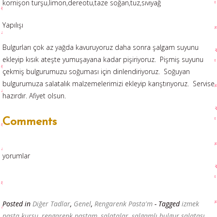
kornişon turşu,limon,dereotu,taze soğan,tuz,sıvıyağ
Yapılışı
Bulgurları çok az yağda kavuruyoruz daha sonra şalgam suyunu
ekleyip kısık ateşte yumuşayana kadar pişiriyoruz. Pişmiş suyunu
çekmiş bulgurumuzu soğuması için dinlendiriyoruz. Soğuyan
bulgurumuza salatalık malzemelerimizi ekleyip karıştırıyoruz. Servise
hazırdır. Afiyet olsun.
Comments
yorumlar
Posted in
Diğer Tadlar
,
Genel
,
Rengarenk Pasta'm
- Tagged
izmek
pasta kursu
,
rengarenk pastam
,
salatalar
,
şalgamlı bulgur salatası
,