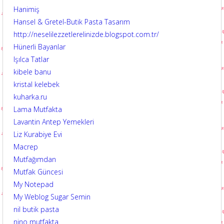
Hanimiş
Hansel & Gretel-Butik Pasta Tasarım
http://neselilezzetlerelinizde.blogspot.com.tr/
Hünerli Bayanlar
Işılca Tatlar
kibele banu
kristal kelebek
kuharka.ru
Lama Mutfakta
Lavantin Antep Yemekleri
Liz Kurabiye Evi
Macrep
Mutfağımdan
Mutfak Güncesi
My Notepad
My Weblog Sugar Semin
nil butik pasta
nino mutfakta