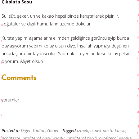
Çikolata Sosu
Su, süt, şeker, un ve kakao hepsi birkte karıştırılarak pişirilir,
soğutulur ve dizili hamurların üzerine dökülür.
Kursta yapım aşamalarını elimden geldiğince görüntüleyip burda
paylaşıyorum yapımı kolay olsun diye. İnşallah yapmayı düşünen
arkadaşlara bir faydası olur. Yapmak isteyen herkese kolay gelsin
diyorum. Afiyet olsun.
Comments
yorumlar
Posted in
Diğer Tadlar
,
Genel
- Tagged
izmek
,
izmek pasta kursu
,
profiterol
,
profiterol nasil yapilir
,
profiterol tarifi
,
profiterol yapilisi
,