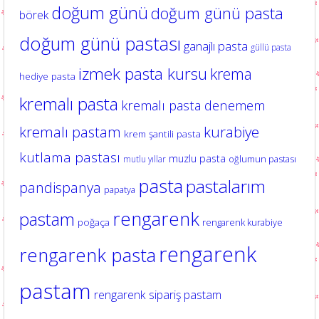
doğum günü
doğum günü pasta
börek
doğum günü pastası
ganajlı pasta
güllü pasta
izmek pasta kursu
krema
hediye pasta
kremalı pasta
kremalı pasta denemem
kurabiye
kremalı pastam
krem şantili pasta
kutlama pastası
muzlu pasta
oğlumun pastası
mutlu yıllar
pasta
pastalarım
pandispanya
papatya
rengarenk
pastam
poğaça
rengarenk kurabiye
rengarenk
rengarenk pasta
pastam
rengarenk sipariş pastam