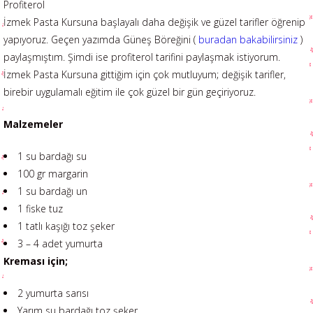
Profiterol
İzmek Pasta Kursuna başlayalı daha değişik ve güzel tarifler öğrenip
yapıyoruz. Geçen yazımda Güneş Böreğini (
buradan bakabilirsiniz
)
paylaşmıştım. Şimdi ise profiterol tarifini paylaşmak istiyorum.
İzmek Pasta Kursuna gittiğim için çok mutluyum; değişik tarifler,
birebir uygulamalı eğitim ile çok güzel bir gün geçiriyoruz.
Malzemeler
1 su bardağı su
100 gr margarin
1 su bardağı un
1 fiske tuz
1 tatlı kaşığı toz şeker
3 – 4 adet yumurta
Kreması için;
2 yumurta sarısı
Yarım su bardağı toz şeker