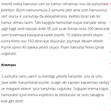
önemli nokta hamurun sert bir hamur olmaması onu da yumurtalar
belirliyor. Bizim hamurumuza 3 yumurta yetti ama sizin hamurunuz
sert olursa 4. yumurtayı da ekleyebilirsiniz. Kekten biraz katı bir
hamur olması lazım. Tatlı kaşığıyla hamurdan küçük parçalar alınıp
yağlı kağıt serili tepsiye dizilir VE çok sıcak fırında önce 200 derecede
üzeri kızarmaya başlayana kadar pişirilir, 10 dakika yeterli oluyor.
sonra fırının ısısı 150 dereceye düşürülür, pişmeye devam ettirilir.
Pişme süresi 40 dakika yeterli oluyor. Pişen hamurlar fırının içinde
soğutulur.
Kreması
2 yumurta sarısı, yarım su bardağı şekerle karıştırılır, unu ve sütü
ilave edilir. Karıştırılarak pişirilir, ocağın altı kapanır kapanmaz vanilya
ve margarin eklenir. iyice karıştırılıp soğutulur. Soğuyan krema soğuk
hamurların içine krema enjektörü ile doldurulur ve sevis tabağına
kule gibi dizilir.