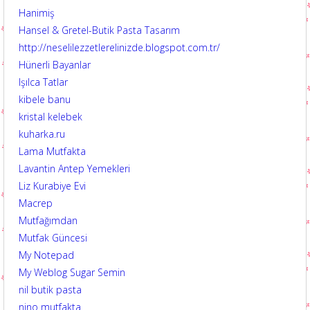
Hanimiş
Hansel & Gretel-Butik Pasta Tasarım
http://neselilezzetlerelinizde.blogspot.com.tr/
Hünerli Bayanlar
Işılca Tatlar
kibele banu
kristal kelebek
kuharka.ru
Lama Mutfakta
Lavantin Antep Yemekleri
Liz Kurabiye Evi
Macrep
Mutfağımdan
Mutfak Güncesi
My Notepad
My Weblog Sugar Semin
nil butik pasta
nino mutfakta