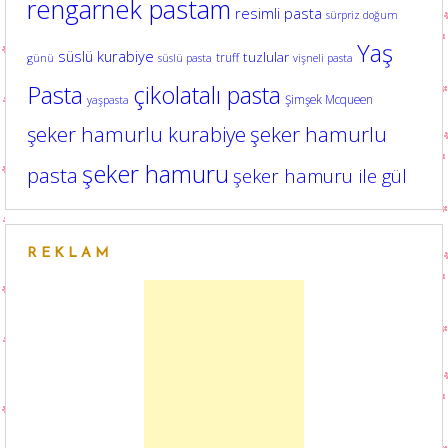
rengarnek pastam
resimli pasta
sürpriz doğum
Yaş
süslü kurabiye
tuzlular
truff
günü
süslü pasta
vişneli pasta
Pasta
çikolatalı pasta
Şimşek Mcqueen
yaşpasta
şeker hamurlu kurabiye
şeker hamurlu
şeker hamuru
pasta
şeker hamuru ile gül
REKLAM