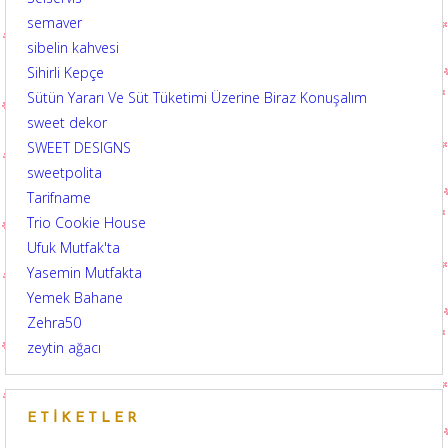
semaver
sibelin kahvesi
Sihirli Kepçe
Sütün Yararı Ve Süt Tüketimi Üzerine Biraz Konuşalım
sweet dekor
SWEET DESIGNS
sweetpolita
Tarifname
Trio Cookie House
Ufuk Mutfak'ta
Yasemin Mutfakta
Yemek Bahane
Zehra50
zeytin ağacı
ETIKETLER