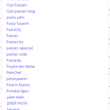
Özel Pastam
Özel pastam blog
pasta şehri
Pasta Tasarım
PastaCity
Pastacı
Pastacı Kız
pastacı rapunsel
pastacı seda
Pastarda
Peçete'den Notlar
PelinChef
petunyalarım
Pınar'ın Klubesi
Portakal Ağacı
şeker belle
ŞEKER PASTA
Selservis