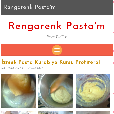
Rengarenk Pasta'm
Rengarenk Pasta'm
Pasta Tarifleri
SKIP
İzmek Pasta Kurabiye Kursu Profiterol
TO
05 Ocak 2014
-
Emine KOZ
CONTENT