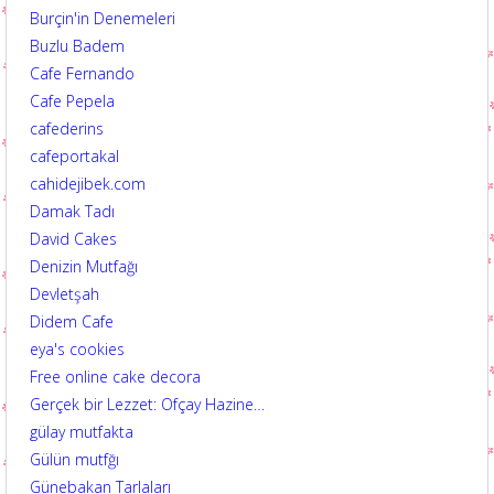
Burçin'in Denemeleri
Buzlu Badem
Cafe Fernando
Cafe Pepela
cafederins
cafeportakal
cahidejibek.com
Damak Tadı
David Cakes
Denizin Mutfağı
Devletşah
Didem Cafe
eya's cookies
Free online cake decora
Gerçek bir Lezzet: Ofçay Hazine…
gülay mutfakta
Gülün mutfğı
Günebakan Tarlaları