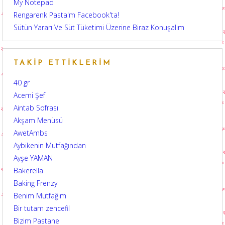
My Notepad
Rengarenk Pasta'm Facebook'ta!
Sütün Yararı Ve Süt Tüketimi Üzerine Biraz Konuşalım
TAKIP ETTIKLERIM
40 gr
Acemi Şef
Aintab Sofrası
Akşam Menüsü
AwetAmbs
Aybikenin Mutfağından
Ayşe YAMAN
Bakerella
Baking Frenzy
Benim Mutfağım
Bir tutam zencefil
Bizim Pastane