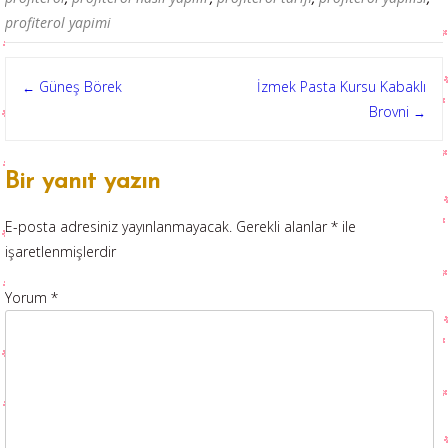
profiterol yapimi
Post
Güneş Börek
İzmek Pasta Kursu Kabaklı
←
Brovni
→
navigation
Bir yanıt yazın
E-posta adresiniz yayınlanmayacak.
Gerekli alanlar
*
ile
işaretlenmişlerdir
Yorum
*