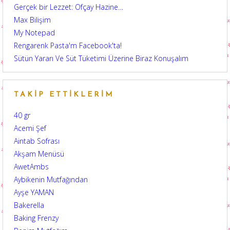
Gerçek bir Lezzet: Ofçay Hazine…
Max Bilişim
My Notepad
Rengarenk Pasta'm Facebook'ta!
Sütün Yararı Ve Süt Tüketimi Üzerine Biraz Konuşalım
TAKIP ETTIKLERIM
40 gr
Acemi Şef
Aintab Sofrası
Akşam Menüsü
AwetAmbs
Aybikenin Mutfağından
Ayşe YAMAN
Bakerella
Baking Frenzy