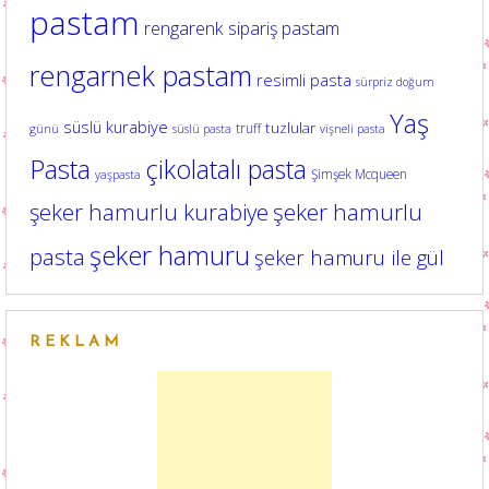
pastam
rengarenk sipariş pastam
rengarnek pastam
resimli pasta
sürpriz doğum
Yaş
süslü kurabiye
tuzlular
truff
günü
süslü pasta
vişneli pasta
Pasta
çikolatalı pasta
Şimşek Mcqueen
yaşpasta
şeker hamurlu kurabiye
şeker hamurlu
şeker hamuru
pasta
şeker hamuru ile gül
REKLAM