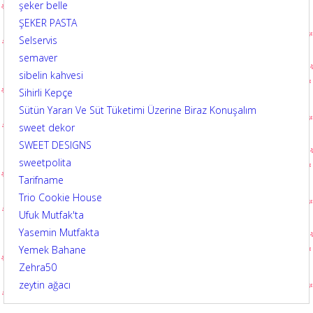
şeker belle
ŞEKER PASTA
Selservis
semaver
sibelin kahvesi
Sihirli Kepçe
Sütün Yararı Ve Süt Tüketimi Üzerine Biraz Konuşalım
sweet dekor
SWEET DESIGNS
sweetpolita
Tarifname
Trio Cookie House
Ufuk Mutfak'ta
Yasemin Mutfakta
Yemek Bahane
Zehra50
zeytin ağacı