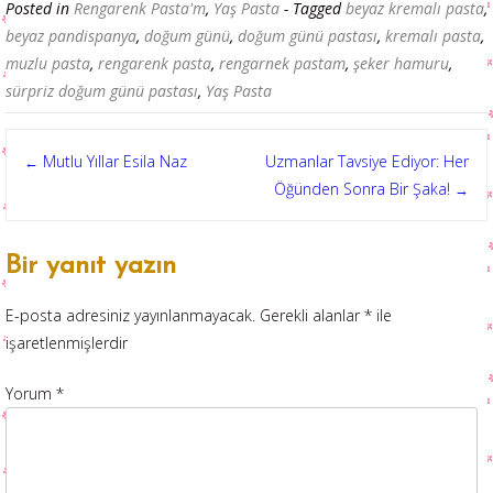
Posted in
Rengarenk Pasta'm
,
Yaş Pasta
- Tagged
beyaz kremalı pasta
,
beyaz pandispanya
,
doğum günü
,
doğum günü pastası
,
kremalı pasta
,
muzlu pasta
,
rengarenk pasta
,
rengarnek pastam
,
şeker hamuru
,
sürpriz doğum günü pastası
,
Yaş Pasta
Post
Mutlu Yıllar Esila Naz
Uzmanlar Tavsiye Ediyor: Her
←
Öğünden Sonra Bir Şaka!
→
navigation
Bir yanıt yazın
E-posta adresiniz yayınlanmayacak.
Gerekli alanlar
*
ile
işaretlenmişlerdir
Yorum
*