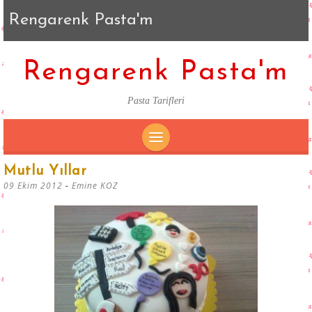
Rengarenk Pasta'm
Rengarenk Pasta'm
Pasta Tarifleri
SKIP
Mutlu Yıllar
TO
09 Ekim 2012
-
Emine KOZ
CONTENT