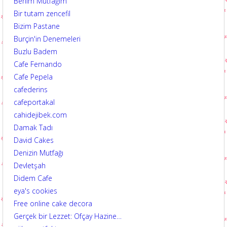
Benim Mutfağım
Bir tutam zencefil
Bizim Pastane
Burçin'in Denemeleri
Buzlu Badem
Cafe Fernando
Cafe Pepela
cafederins
cafeportakal
cahidejibek.com
Damak Tadı
David Cakes
Denizin Mutfağı
Devletşah
Didem Cafe
eya's cookies
Free online cake decora
Gerçek bir Lezzet: Ofçay Hazine…