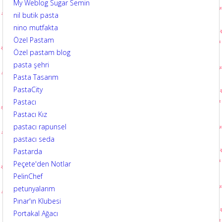
My Weblog Sugar Semin
nil butik pasta
nino mutfakta
Özel Pastam
Özel pastam blog
pasta şehri
Pasta Tasarım
PastaCity
Pastacı
Pastacı Kız
pastacı rapunsel
pastacı seda
Pastarda
Peçete'den Notlar
PelinChef
petunyalarım
Pınar'ın Klubesi
Portakal Ağacı