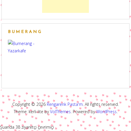
BUMERANG
Copyright © 2026
Rengarenk Pasta'm
. All rights reserved.
Theme: kerli-lite by
VolThemes
. Powered by
WordPress
.
Şuanda 38 ziyaretçi çevrimiçi