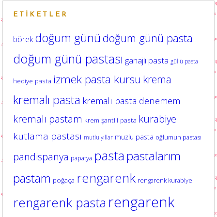
ETIKETLER
doğum günü
doğum günü pasta
börek
doğum günü pastası
ganajlı pasta
güllü pasta
izmek pasta kursu
krema
hediye pasta
kremalı pasta
kremalı pasta denemem
kurabiye
kremalı pastam
krem şantili pasta
kutlama pastası
muzlu pasta
oğlumun pastası
mutlu yıllar
pasta
pastalarım
pandispanya
papatya
rengarenk
pastam
poğaça
rengarenk kurabiye
rengarenk
rengarenk pasta