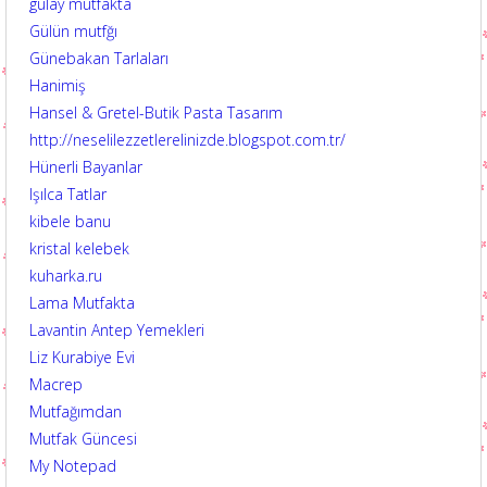
gülay mutfakta
Gülün mutfğı
Günebakan Tarlaları
Hanimiş
Hansel & Gretel-Butik Pasta Tasarım
http://neselilezzetlerelinizde.blogspot.com.tr/
Hünerli Bayanlar
Işılca Tatlar
kibele banu
kristal kelebek
kuharka.ru
Lama Mutfakta
Lavantin Antep Yemekleri
Liz Kurabiye Evi
Macrep
Mutfağımdan
Mutfak Güncesi
My Notepad