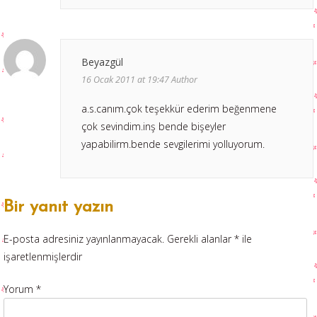
Beyazgül
16 Ocak 2011 at 19:47
Author
a.s.canım.çok teşekkür ederim beğenmene
çok sevindim.inş bende bişeyler
yapabilirm.bende sevgilerimi yolluyorum.
Bir yanıt yazın
E-posta adresiniz yayınlanmayacak.
Gerekli alanlar
*
ile
işaretlenmişlerdir
Yorum
*