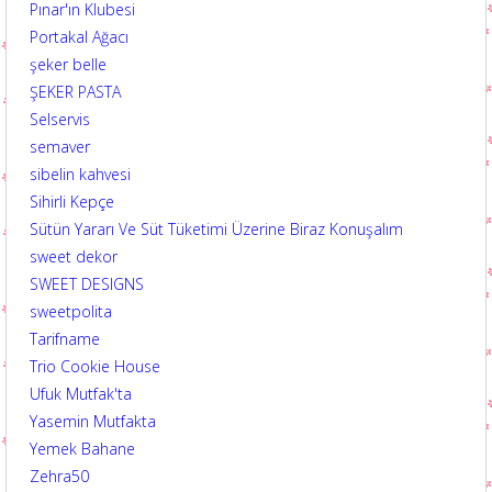
Pınar'ın Klubesi
Portakal Ağacı
şeker belle
ŞEKER PASTA
Selservis
semaver
sibelin kahvesi
Sihirli Kepçe
Sütün Yararı Ve Süt Tüketimi Üzerine Biraz Konuşalım
sweet dekor
SWEET DESIGNS
sweetpolita
Tarifname
Trio Cookie House
Ufuk Mutfak'ta
Yasemin Mutfakta
Yemek Bahane
Zehra50