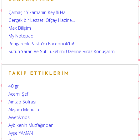
BAĞLANTILAR
Çamaşır Yıkamanın Keyifli Hali
Gerçek bir Lezzet: Ofçay Hazine…
Max Bilişim
My Notepad
Rengarenk Pasta'm Facebook'ta!
Sütün Yararı Ve Süt Tüketimi Üzerine Biraz Konuşalım
TAKIP ETTIKLERIM
40 gr
Acemi Şef
Aintab Sofrası
Akşam Menüsü
AwetAmbs
Aybikenin Mutfağından
Ayşe YAMAN