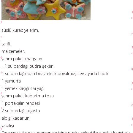
süslü kurabiyelerim.
tarifi.
malzemeler.
yarım paket margarin.
…1 su bardağı pudra şekeri
1 su bardağından biraz eksik dövülmüş ceviz yada fındık
1 yumurta
1 yemek kaşığı sıvı yağ
yarım paket kabartma tozu
1 portakalın rendesi
2 su bardağı nişasta
aldığı kadar un
yapılışı
Oda sıcaklığındaki margarinin içine pudra şekeri ilave edilir karıştırılır