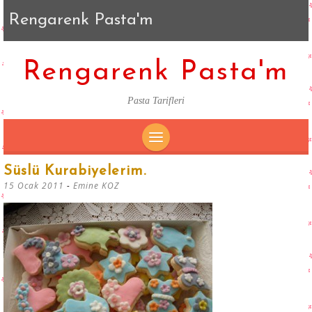
Rengarenk Pasta'm
Rengarenk Pasta'm
Pasta Tarifleri
SKIP
Süslü Kurabiyelerim.
TO
15 Ocak 2011
-
Emine KOZ
CONTENT