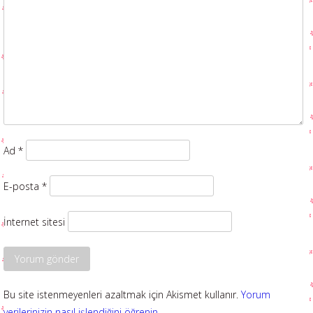
Ad
*
E-posta
*
İnternet sitesi
Bu site istenmeyenleri azaltmak için Akismet kullanır.
Yorum
verilerinizin nasıl işlendiğini öğrenin.