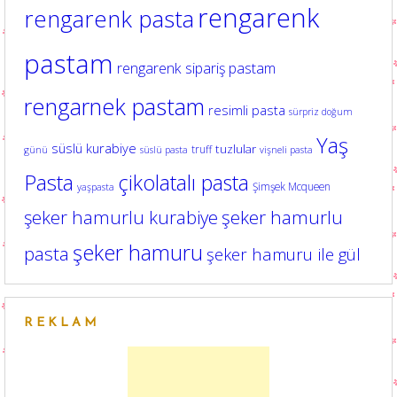
rengarenk
rengarenk pasta
pastam
rengarenk sipariş pastam
rengarnek pastam
resimli pasta
sürpriz doğum
Yaş
süslü kurabiye
tuzlular
truff
günü
süslü pasta
vişneli pasta
Pasta
çikolatalı pasta
Şimşek Mcqueen
yaşpasta
şeker hamurlu kurabiye
şeker hamurlu
şeker hamuru
pasta
şeker hamuru ile gül
REKLAM