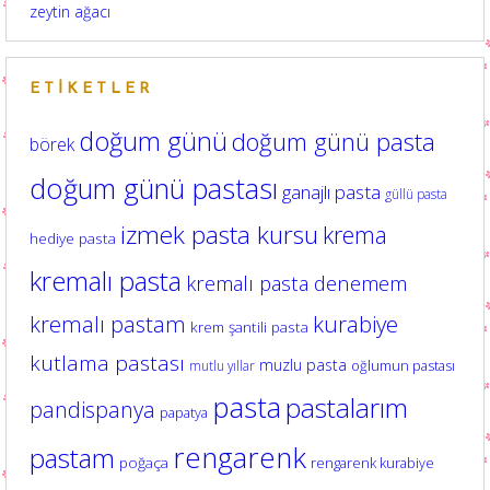
zeytin ağacı
ETIKETLER
doğum günü
doğum günü pasta
börek
doğum günü pastası
ganajlı pasta
güllü pasta
izmek pasta kursu
krema
hediye pasta
kremalı pasta
kremalı pasta denemem
kurabiye
kremalı pastam
krem şantili pasta
kutlama pastası
muzlu pasta
oğlumun pastası
mutlu yıllar
pasta
pastalarım
pandispanya
papatya
rengarenk
pastam
poğaça
rengarenk kurabiye