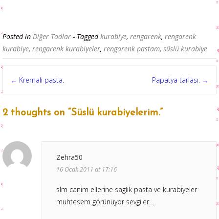
Posted in
Diğer Tadlar
- Tagged
kurabiye
,
rengarenk
,
rengarenk
kurabiye
,
rengarenk kurabiyeler
,
rengarenk pastam
,
süslü kurabiye
Post
Kremalı pasta.
Papatya tarlası.
←
→
navigation
2 thoughts on “
Süslü kurabiyelerim.
”
Zehra50
16 Ocak 2011 at 17:16
slm canim ellerine saglik pasta ve kurabiyeler
muhtesem görünüyor sevgiler…