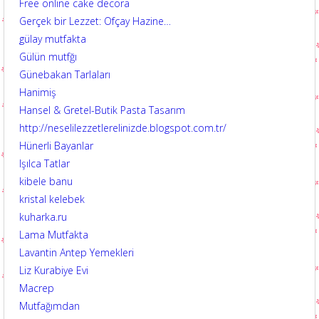
Free online cake decora
Gerçek bir Lezzet: Ofçay Hazine…
gülay mutfakta
Gülün mutfğı
Günebakan Tarlaları
Hanimiş
Hansel & Gretel-Butik Pasta Tasarım
http://neselilezzetlerelinizde.blogspot.com.tr/
Hünerli Bayanlar
Işılca Tatlar
kibele banu
kristal kelebek
kuharka.ru
Lama Mutfakta
Lavantin Antep Yemekleri
Liz Kurabiye Evi
Macrep
Mutfağımdan