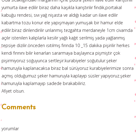
yumurta ilave edilir biraz daha kaşıkla karıştırılır fındık,portakal
kabuğu rendesi, sıvı yağ nişasta ve aldığı kadar un ilave edilir
kabartma tozu konur ele yapışmayan yumuşak bir hamur elde
edilir.biraz dinlendirilir unlanmış tezgahta merdaneyle 1cm civarnda
açılır istenilen kalıplarla kesilir yağlı kağıt serilmiş yada yağlanmış
tepsiye dizilir.önceden ısıtılmış fırında 10 _15 dakika pişirilir herkes
kendi fırınını bilir kenarları sararmaya başlayınca pişmiştir çok
pişirmiyoruz soğuyunca sertleşir.kurabiyeler soğutulur.şeker
hamuruyla kaplanacaksa biraz bal sürüyoruz kurabiyelerimize sonra
açmış olduğumuz şeker hamuruyla kaplayıp süsler yapıyoruz.şeker
hamuruyla kaplamayıp sadede bırakabiliriz.
Afiyet olsun.
Comments
yorumlar