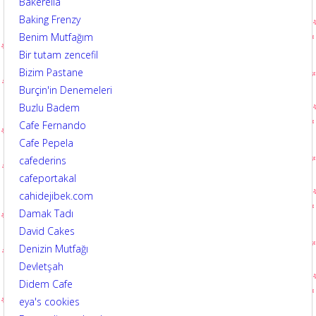
Bakerella
Baking Frenzy
Benim Mutfağım
Bir tutam zencefil
Bizim Pastane
Burçin'in Denemeleri
Buzlu Badem
Cafe Fernando
Cafe Pepela
cafederins
cafeportakal
cahidejibek.com
Damak Tadı
David Cakes
Denizin Mutfağı
Devletşah
Didem Cafe
eya's cookies