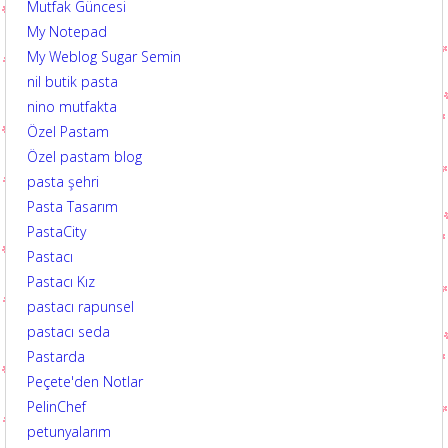
Mutfak Güncesi
My Notepad
My Weblog Sugar Semin
nil butik pasta
nino mutfakta
Özel Pastam
Özel pastam blog
pasta şehri
Pasta Tasarım
PastaCity
Pastacı
Pastacı Kız
pastacı rapunsel
pastacı seda
Pastarda
Peçete'den Notlar
PelinChef
petunyalarım