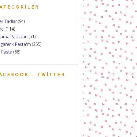
ATEGORILER
er Tadlar
(94)
nel
(114)
lama Pastaları
(51)
ngarenk Pasta'm
(255)
 Pasta
(68)
ACEBOOK – TWITTER