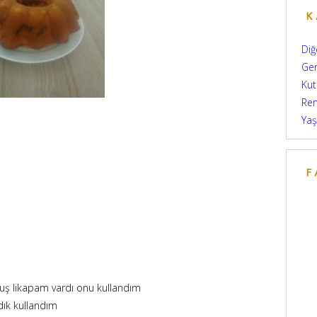
K
Diğ
Ge
Kut
Re
Yaş
F
uş likapam vardı onu kullandım
dık kullandım