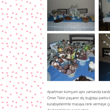
Apartman komşum aynı zamanda kardeşim
Ömer Tekin paşanın diş buğdayı partis
kurabiyelerimle masaya renk vermeye ça