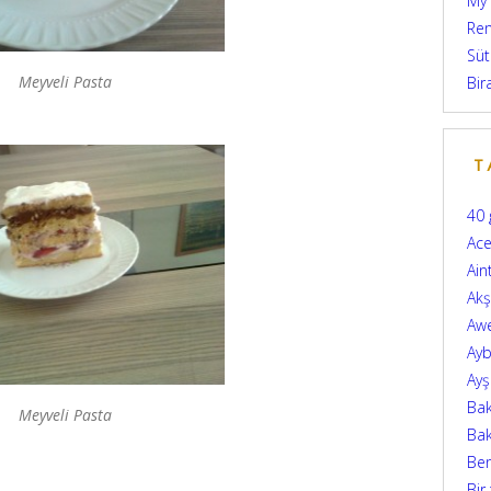
My
Ren
Süt
Meyveli Pasta
Bir
T
40 
Ace
Ain
Ak
Aw
Ayb
Ay
Bak
Meyveli Pasta
Bak
Be
Bir