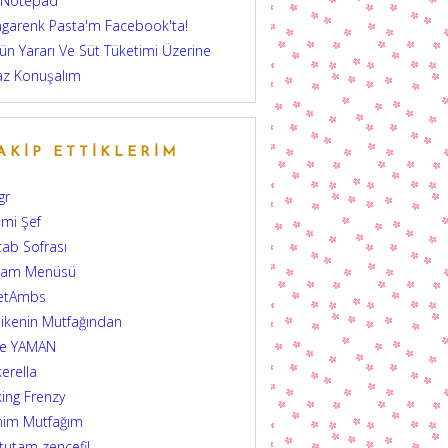
 Notepad
garenk Pasta'm Facebook'ta!
ün Yararı Ve Süt Tüketimi Üzerine
az Konuşalım
AKIP ETTIKLERIM
gr
mi Şef
tab Sofrası
şam Menüsü
etAmbs
ikenin Mutfağından
şe YAMAN
erella
ing Frenzy
nim Mutfağım
 tutam zencefil