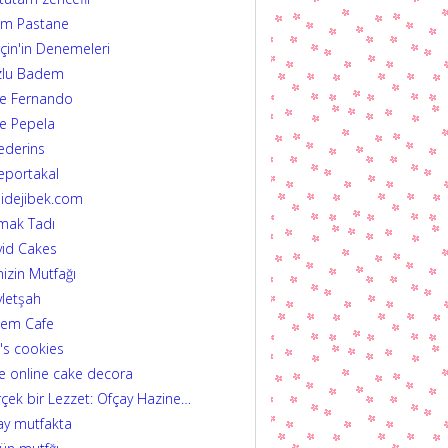
im Pastane
çin'in Denemeleri
zlu Badem
fe Fernando
e Pepela
ederins
eportakal
idejibek.com
mak Tadı
id Cakes
izin Mutfağı
letşah
dem Cafe
's cookies
e online cake decora
çek bir Lezzet: Ofçay Hazine…
ay mutfakta