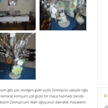
 gibi çok sevdiğim güler yüzlü Zennup’un yakışıklı oğlu
i.Hamarat komşum çok güzel bir masa hazırladı, bende
D
lıştım.Zennup’cum Allah oğluşunun damatlık masalarını