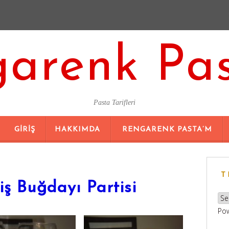
arenk Pa
Pasta Tarifleri
SKIP
GIRIŞ
HAKKIMDA
RENGARENK PASTA’M
TO
CONTENT
T
ş Buğdayı Partisi
Po