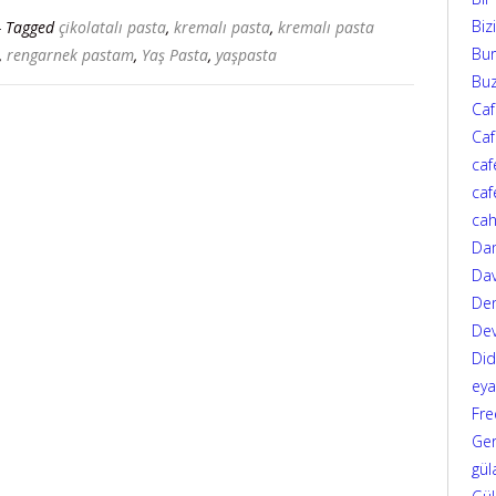
Biz
- Tagged
çikolatalı pasta
,
kremalı pasta
,
kremalı pasta
Bur
,
rengarnek pastam
,
Yaş Pasta
,
yaşpasta
Bu
Ca
Caf
caf
caf
cah
Da
Dav
Den
Dev
Di
eya
Fre
Ger
gül