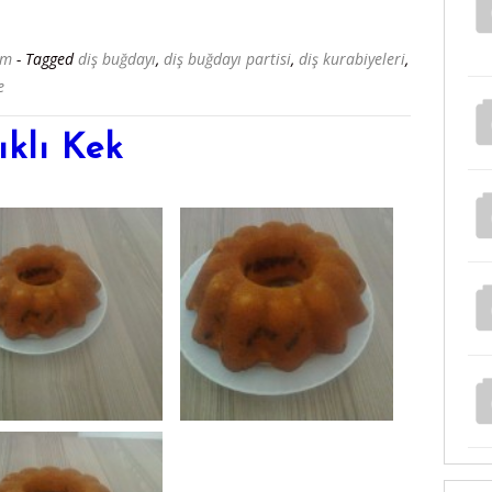
'm
- Tagged
diş buğdayı
,
diş buğdayı partisi
,
diş kurabiyeleri
,
e
ıklı Kek