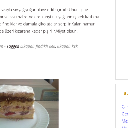
sıyla sıvıyağ,yoğurt ilave edilir çırpılır.Unun içine
ve sıvı malzemelere karıştırılır.yağlanmış kek kalıbına
 fındıklar ve damala çikolatalar serpilir.Kalan hamur
a üzeri kızarana kadar pişirilir.Afiyet olsun.
'm
- Tagged
Likapalı fındıklı kek
,
likapalı kek
B
Çam
Ger
Max