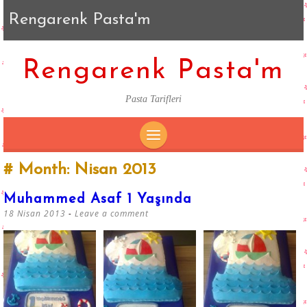
Rengarenk Pasta'm
Rengarenk Pasta'm
Pasta Tarifleri
SKIP
Month:
Nisan 2013
TO
CONTENT
Muhammed Asaf 1 Yaşında
18 Nisan 2013
Leave a comment