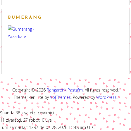
BUMERANG
Copyright © 2026
Rengarenk Pasta'm
. All rights reserved.
Theme: kerli-lite by
VolThemes
. Powered by
WordPress
.
Şuanda 38 ziyaretçi çevrimiçi
11 ziyaretçi, 27 robot, 0 üye
Tüm zamanlar: 1397 de 07-28-2026 11:48 am UTC