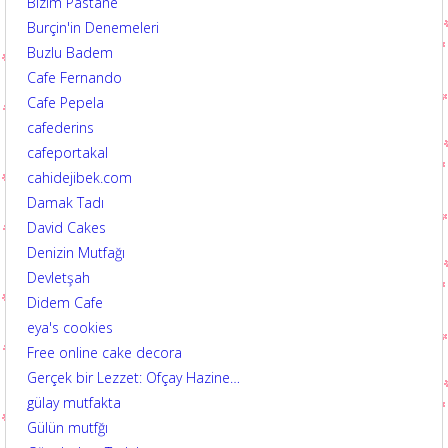
Bizim Pastane
Burçin'in Denemeleri
Buzlu Badem
Cafe Fernando
Cafe Pepela
cafederins
cafeportakal
cahidejibek.com
Damak Tadı
David Cakes
Denizin Mutfağı
Devletşah
Didem Cafe
eya's cookies
Free online cake decora
Gerçek bir Lezzet: Ofçay Hazine…
gülay mutfakta
Gülün mutfğı