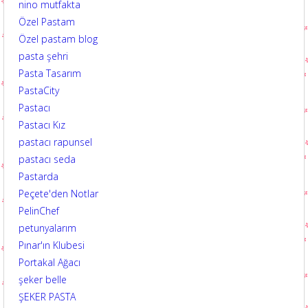
nino mutfakta
Özel Pastam
Özel pastam blog
pasta şehri
Pasta Tasarım
PastaCity
Pastacı
Pastacı Kız
pastacı rapunsel
pastacı seda
Pastarda
Peçete'den Notlar
PelinChef
petunyalarım
Pınar'ın Klubesi
Portakal Ağacı
şeker belle
ŞEKER PASTA