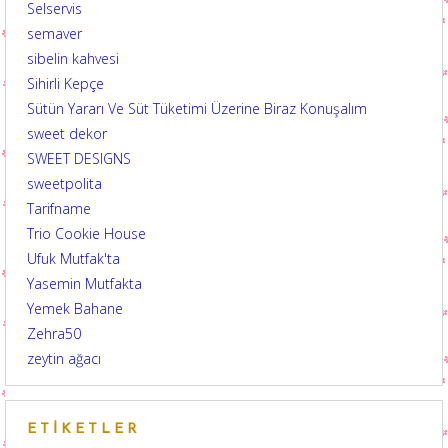
Selservis
semaver
sibelin kahvesi
Sihirli Kepçe
Sütün Yararı Ve Süt Tüketimi Üzerine Biraz Konuşalım
sweet dekor
SWEET DESIGNS
sweetpolita
Tarifname
Trio Cookie House
Ufuk Mutfak'ta
Yasemin Mutfakta
Yemek Bahane
Zehra50
zeytin ağacı
ETIKETLER