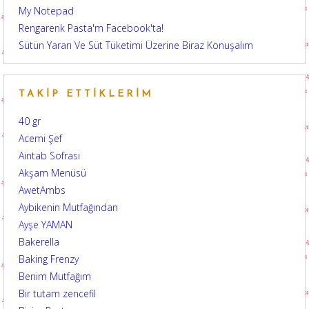
My Notepad
Rengarenk Pasta'm Facebook'ta!
Sütün Yararı Ve Süt Tüketimi Üzerine Biraz Konuşalım
TAKIP ETTIKLERIM
40 gr
Acemi Şef
Aintab Sofrası
Akşam Menüsü
AwetAmbs
Aybikenin Mutfağından
Ayşe YAMAN
Bakerella
Baking Frenzy
Benim Mutfağım
Bir tutam zencefil