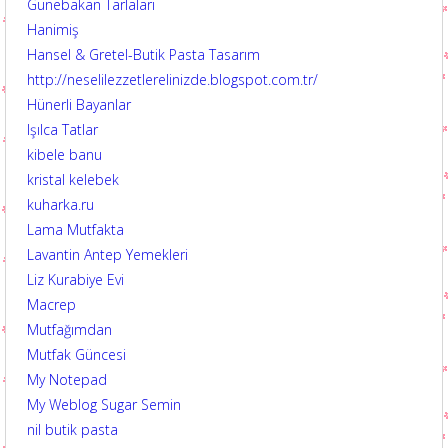
Günebakan Tarlaları
Hanimiş
Hansel & Gretel-Butik Pasta Tasarım
http://neselilezzetlerelinizde.blogspot.com.tr/
Hünerli Bayanlar
Işılca Tatlar
kibele banu
kristal kelebek
kuharka.ru
Lama Mutfakta
Lavantin Antep Yemekleri
Liz Kurabiye Evi
Macrep
Mutfağımdan
Mutfak Güncesi
My Notepad
My Weblog Sugar Semin
nil butik pasta