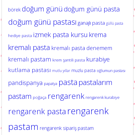
doğum günü
doğum günü pasta
börek
doğum günü pastası
ganajlı pasta
güllü pasta
izmek pasta kursu
krema
hediye pasta
kremalı pasta
kremalı pasta denemem
kurabiye
kremalı pastam
krem şantili pasta
kutlama pastası
muzlu pasta
oğlumun pastası
mutlu yıllar
pasta
pastalarım
pandispanya
papatya
rengarenk
pastam
poğaça
rengarenk kurabiye
rengarenk
rengarenk pasta
pastam
rengarenk sipariş pastam