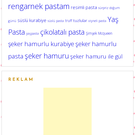
rengarnek pastam
resimli pasta
sürpriz doğum
Yaş
süslü kurabiye
tuzlular
truff
günü
süslü pasta
vişneli pasta
Pasta
çikolatalı pasta
Şimşek Mcqueen
yaşpasta
şeker hamurlu kurabiye
şeker hamurlu
şeker hamuru
pasta
şeker hamuru ile gül
REKLAM