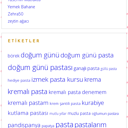
Yemek Bahane
Zehra50
zeytin ağacı
ETIKETLER
doğum günü
doğum günü pasta
börek
doğum günü pastası
ganajlı pasta
güllü pasta
izmek pasta kursu
krema
hediye pasta
kremalı pasta
kremalı pasta denemem
kurabiye
kremalı pastam
krem şantili pasta
kutlama pastası
muzlu pasta
oğlumun pastası
mutlu yıllar
pasta
pastalarım
pandispanya
papatya