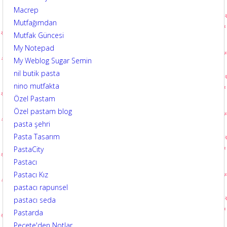
Macrep
Mutfağımdan
Mutfak Güncesi
My Notepad
My Weblog Sugar Semin
nil butik pasta
nino mutfakta
Özel Pastam
Özel pastam blog
pasta şehri
Pasta Tasarım
PastaCity
Pastacı
Pastacı Kız
pastacı rapunsel
pastacı seda
Pastarda
Peçete'den Notlar