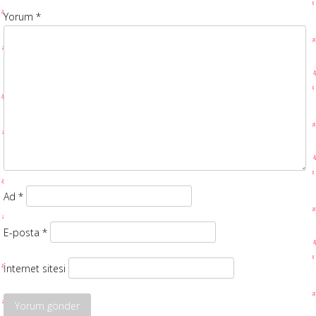
Yorum
*
Ad
*
E-posta
*
İnternet sitesi