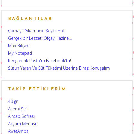
BAĞLANTILAR
Çamaşır Yıkamanın Keyifli Hali
Gerçek bir Lezzet: Ofçay Hazine…
Max Bilişim
My Notepad
Rengarenk Pasta'm Facebook'ta!
Sütün Yararı Ve Süt Tüketimi Üzerine Biraz Konuşalım
TAKIP ETTIKLERIM
40 gr
Acemi Şef
Aintab Sofrası
Akşam Menüsü
AwetAmbs