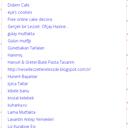
Didem Cafe
eya's cookies
Free online cake decora
Gerçek bir Lezzet: Ofçay Hazine…
gülay mutfakta
Gülün mutfğı
Günebakan Tarlaları
Hanimiş
Hansel & Gretel-Butik Pasta Tasarım
http://neselilezzetlerelinizde.blogspot.com.tr/
Hünerli Bayanlar
Işılca Tatlar
kibele banu
kristal kelebek
kuharka.ru
Lama Mutfakta
Lavantin Antep Yemekleri
Liz Kurabiye Evi