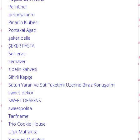
PelinChef
petunyalarım
Pınar'ın Klubesi
Portakal Ağacı
şeker belle
ŞEKER PASTA
Selservis
semaver
sibelin kahvesi
Sihirli Kepçe
Sütün Yararı Ve Süt Tüketimi Üzerine Biraz Konuşalım
sweet dekor
SWEET DESIGNS
sweetpolita
Tarifname
Trio Cookie House
Ufuk Mutfak'ta
Yasemin Mutfakta