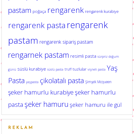
rengarenk
pastam
poğaça
rengarenk kurabiye
rengarenk
rengarenk pasta
pastam
rengarenk sipariş pastam
rengarnek pastam
resimli pasta
sürpriz doğum
Yaş
süslü kurabiye
tuzlular
truff
günü
süslü pasta
vişneli pasta
Pasta
çikolatalı pasta
Şimşek Mcqueen
yaşpasta
şeker hamurlu kurabiye
şeker hamurlu
şeker hamuru
pasta
şeker hamuru ile gül
REKLAM