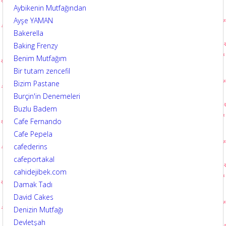
Aybikenin Mutfağından
Ayşe YAMAN
Bakerella
Baking Frenzy
Benim Mutfağım
Bir tutam zencefil
Bizim Pastane
Burçin'in Denemeleri
Buzlu Badem
Cafe Fernando
Cafe Pepela
cafederins
cafeportakal
cahidejibek.com
Damak Tadı
David Cakes
Denizin Mutfağı
Devletşah